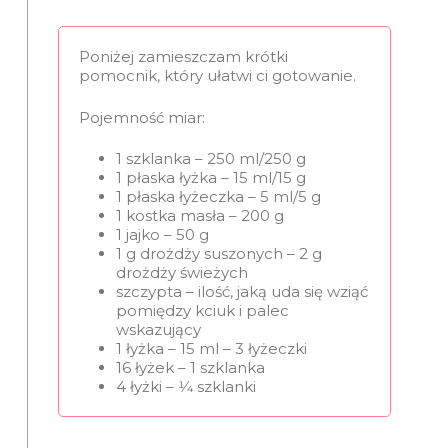
Poniżej zamieszczam krótki
pomocnik, który ułatwi ci gotowanie.
Pojemność miar:
1 szklanka – 250 ml/250 g
1 płaska łyżka – 15 ml/15 g
1 płaska łyżeczka – 5 ml/5 g
1 kostka masła – 200 g
1 jajko – 50 g
1 g drożdży suszonych – 2 g
drożdży świeżych
szczypta – ilość, jaką uda się wziąć
pomiędzy kciuk i palec
wskazujący
1 łyżka – 15 ml – 3 łyżeczki
16 łyżek – 1 szklanka
4 łyżki – 1⁄4 szklanki