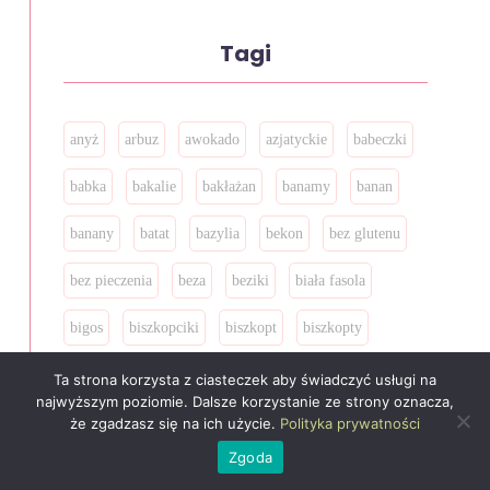
Tagi
anyż
arbuz
awokado
azjatyckie
babeczki
babka
bakalie
bakłażan
banamy
banan
banany
batat
bazylia
bekon
bez glutenu
bez pieczenia
beza
beziki
biała fasola
bigos
biszkopciki
biszkopt
biszkopty
bita śmietana
bitki
bób
bochenek
boczek
Ta strona korzysta z ciasteczek aby świadczyć usługi na
najwyższym poziomie. Dalsze korzystanie ze strony oznacza,
botwinka
brokuł
brownie
brukselka
że zgadzasz się na ich użycie.
Polityka prywatności
Zgoda
brzoskwinie
budyń
bułeczki
bułka tarta