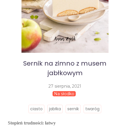
Sernik na zimno z musem
jabłkowym
27 sierpnia, 2021
Na słodko
ciasto
jabłka
sernik
twaróg
Stopień trudności: łatwy