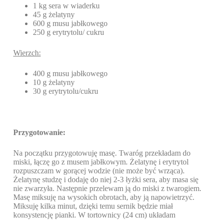
1 kg sera w wiaderku
45 g żelatyny
600 g musu jabłkowego
250 g erytrytolu/ cukru
Wierzch:
400 g musu jabłkowego
10 g żelatyny
30 g erytrytolu/cukru
Przygotowanie:
Na początku przygotowuję masę. Twaróg przekładam do
miski, łączę go z musem jabłkowym. Żelatynę i erytrytol
rozpuszczam w gorącej wodzie (nie może być wrząca).
Żelatynę studzę i dodaję do niej 2-3 łyżki sera, aby masa się
nie zwarzyła. Następnie przelewam ją do miski z twarogiem.
Masę miksuję na wysokich obrotach, aby ją napowietrzyć.
Miksuję kilka minut, dzięki temu sernik będzie miał
konsystencję pianki. W tortownicy (24 cm) układam