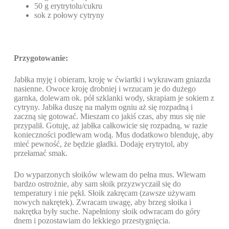
50 g erytrytolu/cukru
sok z połowy cytryny
Przygotowanie:
Jabłka myję i obieram, kroję w ćwiartki i wykrawam gniazda
nasienne. Owoce kroję drobniej i wrzucam je do dużego
garnka, dolewam ok. pół szklanki wody, skrapiam je sokiem z
cytryny. Jabłka duszę na małym ogniu aż się rozpadną i
zaczną się gotować. Mieszam co jakiś czas, aby mus się nie
przypalił. Gotuję, aż jabłka całkowicie się rozpadną, w razie
konieczności podlewam wodą. Mus dodatkowo blenduję, aby
mieć pewność, że będzie gładki. Dodaję erytrytol, aby
przełamać smak.
Do wyparzonych słoików wlewam do pełna mus. Wlewam
bardzo ostrożnie, aby sam słoik przyzwyczaił się do
temperatury i nie pękł. Słoik zakręcam (zawsze używam
nowych nakrętek). Zwracam uwagę, aby brzeg słoika i
nakrętka były suche. Napełniony słoik odwracam do góry
dnem i pozostawiam do lekkiego przestygnięcia.