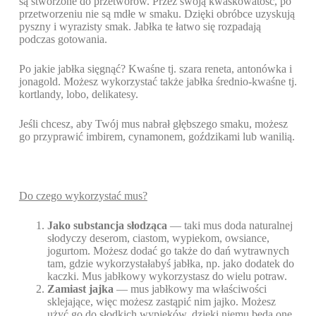
są stworzone do przetworów. Przez swoją kwaskowatość, po
przetworzeniu nie są mdłe w smaku. Dzięki obróbce uzyskują
pyszny i wyrazisty smak. Jabłka te łatwo się rozpadają
podczas gotowania.
Po jakie jabłka sięgnąć? Kwaśne tj. szara reneta, antonówka i
jonagold. Możesz wykorzystać także jabłka średnio-kwaśne tj.
kortlandy, lobo, delikatesy.
Jeśli chcesz, aby Twój mus nabrał głębszego smaku, możesz
go przyprawić imbirem, cynamonem, goździkami lub wanilią.
Do czego wykorzystać mus?
Jako substancja słodząca
— taki mus doda naturalnej
słodyczy deserom, ciastom, wypiekom, owsiance,
jogurtom. Możesz dodać go także do dań wytrawnych
tam, gdzie wykorzystałabyś jabłka, np. jako dodatek do
kaczki. Mus jabłkowy wykorzystasz do wielu potraw.
Zamiast jajka
— mus jabłkowy ma właściwości
sklejające, więc możesz zastąpić nim jajko. Możesz
użyć go do słodkich wypieków, dzięki niemu będą one