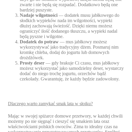
zwarte i nie będą się rozpadać. Dodatkowo będą one
bardziej puszyste.
Nadaje wilgotności
— dodatek musu jabłkowego do
słodkich wypieków nada im wilgotności, wypieki
dłużej zachowają świeżość. Dzięki niemu możesz
ograniczyć ilość dodanego tłuszczu, a wypieki nadal
będą pyszne i wilgotne.
Dodatek do potraw
— mus jabłkowy możesz
wykorzystywać jako tradycyjny dżem. Posmaruj nim
kromkę chleba, dodaj do jogurtu lub domowych
drożdżówek.
Prosty deser
— gdy brakuje Ci czasu, mus jabłkowy
możesz wykorzystać jako samodzielny deser, wystarczy
dodać do niego trochę jogurtu, orzechów bądź
czekolady. Gwarantuję, że każdy będzie zadowolony.
Dlaczego warto zamykać smak lata w słoiku?
Mając w swojej spiżarce domowe przetwory, w każdej chwili
możemy po nie sięgnąć i cieszyć się smakiem lata oraz
właściwościami polskich owoców. Zima to idealny czas na
wykorzystywanie przygotowywanych przetworów. Spróbuj