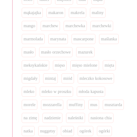
mąkajajka
makaron
makrela
maliny
mango
marchew
marchewka
marchewki
marmolada
marynata
mascarpone
maślanka
masło
masło orzechowe
mazurek
meksykańskie
mięso
mięso mielone
mięta
migdały
mintaj
miód
mleczko kokosowe
mleko
mleko w proszku
młoda kapusta
morele
mozzarella
muffiny
mus
musztarda
na zimę
nadzienie
naleśniki
nasiona chia
natka
nuggetsy
obiad
ogórek
ogórki