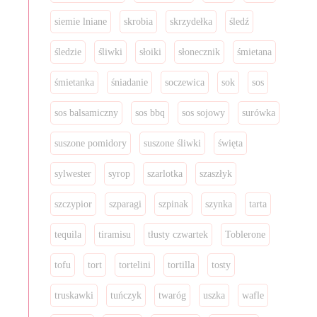
siemie lniane
skrobia
skrzydełka
śledź
śledzie
śliwki
słoiki
słonecznik
śmietana
śmietanka
śniadanie
soczewica
sok
sos
sos balsamiczny
sos bbq
sos sojowy
surówka
suszone pomidory
suszone śliwki
święta
sylwester
syrop
szarlotka
szaszłyk
szczypior
szparagi
szpinak
szynka
tarta
tequila
tiramisu
tłusty czwartek
Toblerone
tofu
tort
tortelini
tortilla
tosty
truskawki
tuńczyk
twaróg
uszka
wafle