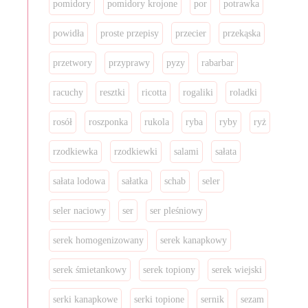
pomidory
pomidory krojone
por
potrawka
powidła
proste przepisy
przecier
przekąska
przetwory
przyprawy
pyzy
rabarbar
racuchy
resztki
ricotta
rogaliki
roladki
rosół
roszponka
rukola
ryba
ryby
ryż
rzodkiewka
rzodkiewki
salami
sałata
sałata lodowa
sałatka
schab
seler
seler naciowy
ser
ser pleśniowy
serek homogenizowany
serek kanapkowy
serek śmietankowy
serek topiony
serek wiejski
serki kanapkowe
serki topione
sernik
sezam