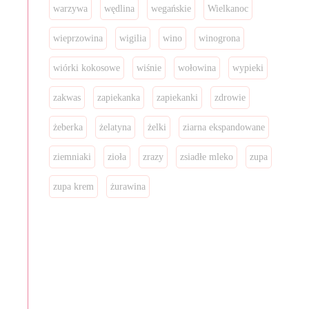
warzywa
wędlina
wegańskie
Wielkanoc
wieprzowina
wigilia
wino
winogrona
wiórki kokosowe
wiśnie
wołowina
wypieki
zakwas
zapiekanka
zapiekanki
zdrowie
żeberka
żelatyna
żelki
ziarna ekspandowane
ziemniaki
zioła
zrazy
zsiadłe mleko
zupa
zupa krem
żurawina