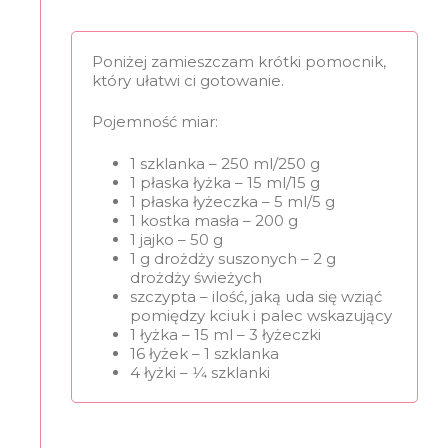
Poniżej zamieszczam krótki pomocnik,
który ułatwi ci gotowanie.
Pojemność miar:
1 szklanka – 250 ml/250 g
1 płaska łyżka – 15 ml/15 g
1 płaska łyżeczka – 5 ml/5 g
1 kostka masła – 200 g
1 jajko – 50 g
1 g drożdży suszonych – 2 g
drożdży świeżych
szczypta – ilość, jaką uda się wziąć
pomiędzy kciuk i palec wskazujący
1 łyżka – 15 ml – 3 łyżeczki
16 łyżek – 1 szklanka
4 łyżki – 1⁄4 szklanki