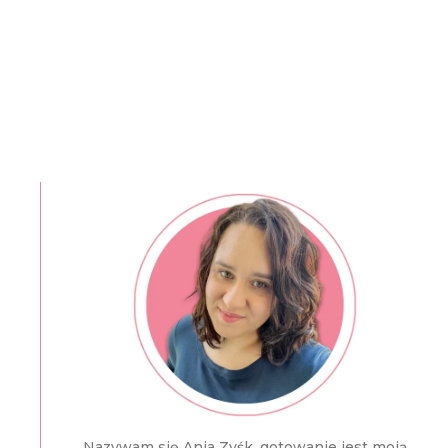
Nazywam się Ania Zyśk, gotowanie jest moją