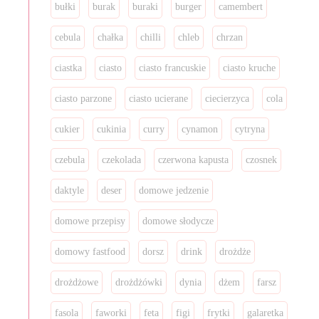
bułki
burak
buraki
burger
camembert
cebula
chałka
chilli
chleb
chrzan
ciastka
ciasto
ciasto francuskie
ciasto kruche
ciasto parzone
ciasto ucierane
ciecierzyca
cola
cukier
cukinia
curry
cynamon
cytryna
czebula
czekolada
czerwona kapusta
czosnek
daktyle
deser
domowe jedzenie
domowe przepisy
domowe słodycze
domowy fastfood
dorsz
drink
drożdże
drożdżowe
drożdżówki
dynia
dżem
farsz
fasola
faworki
feta
figi
frytki
galaretka