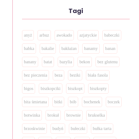
Tagi
anyż
arbuz
awokado
azjatyckie
babeczki
babka
bakalie
bakłażan
banamy
banan
banany
batat
bazylia
bekon
bez glutenu
bez pieczenia
beza
beziki
biała fasola
bigos
biszkopciki
biszkopt
biszkopty
bita śmietana
bitki
bób
bochenek
boczek
botwinka
brokuł
brownie
brukselka
brzoskwinie
budyń
bułeczki
bułka tarta