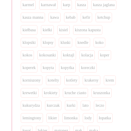
karmel
karnawał
karp
kasza
kasza jaglana
kasza manna
kawa
kebab
kefir
ketchup
kiełbasa
kiełki
kisiel
kiszona kapusta
klopsiki
klopsy
kluski
knedle
koko
kokos
kokosanki
koktajl
kolacja
koper
koperek
kopyta
kopytka
koreczki
korniszony
kotelty
kotlety
krakersy
krem
krewetki
krokiety
kruche ciasto
kruszonka
kukurydza
kurczak
kurki
lato
leczo
lemingtony
likier
limonka
lody
łopatka
łosoś
lukier
majonez
mak
mąka