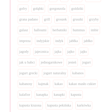
gofry
gołąbki
gorgonzola
goździki
grana padano
grill
groszek
gruszki
grzyby
gulasz
halloumi
herbatniki
hummus
imbir
impreza
indyjskie
indyk
jabłka
jabłko
jagody
jajecznica
jajka
jajko
jajks
jak u babci
jednogarnkowe
jesień
jogurt
jogurt grecki
jogurt naturalny
kabanos
kabanosy
kajmak
kakao
kakao masło cukier
kalafior
kanapka
kanapki
kapusta
kapusta kiszona
kapusta pekińska
karkówka