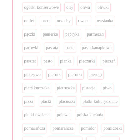
ogórki konserwowe
olej
oliwa
oliwki
omlet
oreo
orzechy
owoce
owsianka
pączki
panierka
papryka
parmezan
parówki
passata
pasta
pasta kanapkowa
pasztet
pesto
pianka
pieczarki
pieczeń
pieczywo
piernik
pierniki
pierogi
pierś kurczaka
pietruszka
pistacje
piwo
pizza
placki
placuszki
płatki kukurydziane
płatki owsiane
polewa
polska kuchnia
pomarańcza
pomarańcze
pomidor
pomidorki