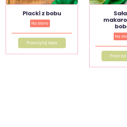
Placki z bobu
Sał
makaro
Na słono
bo
Na sł
Przeczytaj Wpis
Przeczyt