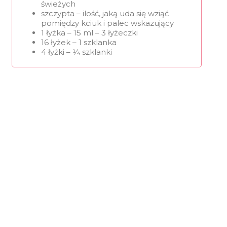
świeżych
szczypta – ilość, jaką uda się wziąć
pomiędzy kciuk i palec wskazujący
1 łyżka – 15 ml – 3 łyżeczki
16 łyżek – 1 szklanka
4 łyżki – 1⁄4 szklanki