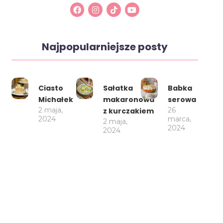
Najpopularniejsze posty
Ciasto
Sałatka
Babka
Michałek
makaronowa
serowa
2 maja,
26
z kurczakiem
2024
marca,
2 maja,
2024
2024