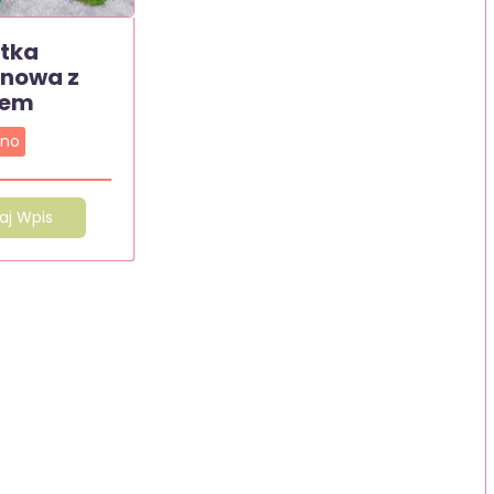
atka
nowa z
bem
ono
aj Wpis