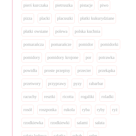
pierś kurczaka
pietruszka
pistacje
piwo
pizza
placki
placuszki
płatki kukurydziane
płatki owsiane
polewa
polska kuchnia
pomarańcza
pomarańcze
pomidor
pomidorki
pomidory
pomidory krojone
por
potrawka
powidła
proste przepisy
przecier
przekąska
przetwory
przyprawy
pyzy
rabarbar
racuchy
resztki
ricotta
rogaliki
roladki
rosół
roszponka
rukola
ryba
ryby
ryż
rzodkiewka
rzodkiewki
salami
sałata
sałata lodowa
sałatka
schab
seler