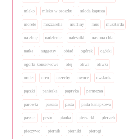
mleko
mleko w proszku
młoda kapusta
morele
mozzarella
muffiny
mus
musztarda
na zimę
nadzienie
naleśniki
nasiona chia
natka
nuggetsy
obiad
ogórek
ogórki
ogórki konserwowe
olej
oliwa
oliwki
omlet
oreo
orzechy
owoce
owsianka
pączki
panierka
papryka
parmezan
parówki
passata
pasta
pasta kanapkowa
pasztet
pesto
pianka
pieczarki
pieczeń
pieczywo
piernik
pierniki
pierogi