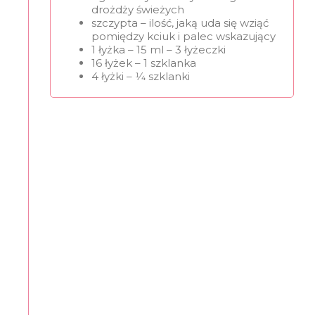
drożdży świeżych
szczypta – ilość, jaką uda się wziąć
pomiędzy kciuk i palec wskazujący
1 łyżka – 15 ml – 3 łyżeczki
16 łyżek – 1 szklanka
4 łyżki – 1⁄4 szklanki