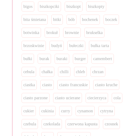
bigos
biszkopciki
biszkopt
biszkopty
bita śmietana
bitki
bób
bochenek
boczek
botwinka
brokuł
brownie
brukselka
brzoskwinie
budyń
bułeczki
bułka tarta
bułki
burak
buraki
burger
camembert
cebula
chałka
chilli
chleb
chrzan
ciastka
ciasto
ciasto francuskie
ciasto kruche
ciasto parzone
ciasto ucierane
ciecierzyca
cola
cukier
cukinia
curry
cynamon
cytryna
czebula
czekolada
czerwona kapusta
czosnek