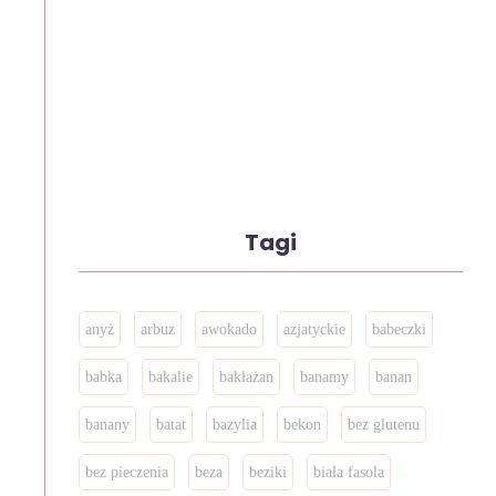
Tagi
anyż
arbuz
awokado
azjatyckie
babeczki
babka
bakalie
bakłażan
banamy
banan
banany
batat
bazylia
bekon
bez glutenu
bez pieczenia
beza
beziki
biała fasola