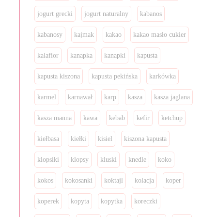
jogurt grecki
jogurt naturalny
kabanos
kabanosy
kajmak
kakao
kakao masło cukier
kalafior
kanapka
kanapki
kapusta
kapusta kiszona
kapusta pekińska
karkówka
karmel
karnawał
karp
kasza
kasza jaglana
kasza manna
kawa
kebab
kefir
ketchup
kiełbasa
kiełki
kisiel
kiszona kapusta
klopsiki
klopsy
kluski
knedle
koko
kokos
kokosanki
koktajl
kolacja
koper
koperek
kopyta
kopytka
koreczki