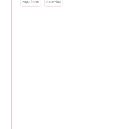
zupa krem
żurawina