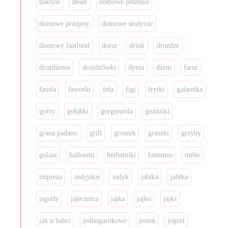
daktyle
deser
domowe jedzenie
domowe przepisy
domowe słodycze
domowy fastfood
dorsz
drink
drożdże
drożdżowe
drożdżówki
dynia
dżem
farsz
fasola
faworki
feta
figi
frytki
galaretka
gofry
gołąbki
gorgonzola
goździki
grana padano
grill
groszek
gruszki
grzyby
gulasz
halloumi
herbatniki
hummus
imbir
impreza
indyjskie
indyk
jabłka
jabłko
jagody
jajecznica
jajka
jajko
jajks
jak u babci
jednogarnkowe
jesień
jogurt