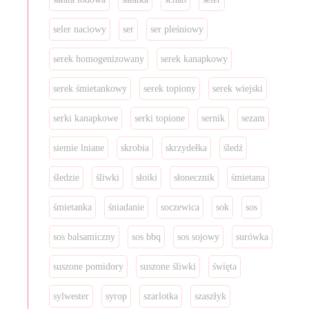
seler naciowy
ser
ser pleśniowy
serek homogenizowany
serek kanapkowy
serek śmietankowy
serek topiony
serek wiejski
serki kanapkowe
serki topione
sernik
sezam
siemie lniane
skrobia
skrzydełka
śledź
śledzie
śliwki
słoiki
słonecznik
śmietana
śmietanka
śniadanie
soczewica
sok
sos
sos balsamiczny
sos bbq
sos sojowy
surówka
suszone pomidory
suszone śliwki
święta
sylwester
syrop
szarlotka
szaszłyk