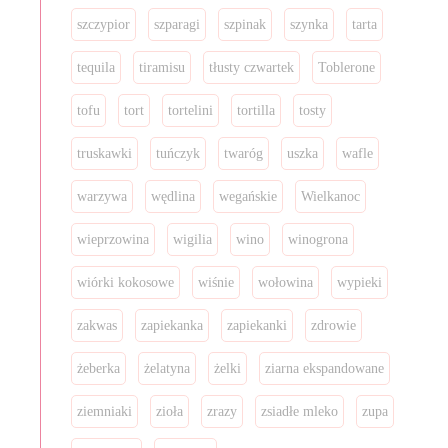
szczypior
szparagi
szpinak
szynka
tarta
tequila
tiramisu
tłusty czwartek
Toblerone
tofu
tort
tortelini
tortilla
tosty
truskawki
tuńczyk
twaróg
uszka
wafle
warzywa
wędlina
wegańskie
Wielkanoc
wieprzowina
wigilia
wino
winogrona
wiórki kokosowe
wiśnie
wołowina
wypieki
zakwas
zapiekanka
zapiekanki
zdrowie
żeberka
żelatyna
żelki
ziarna ekspandowane
ziemniaki
zioła
zrazy
zsiadłe mleko
zupa