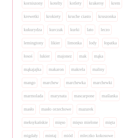
korniszony
kotelty
kotlety
krakersy
krem
krewetki
krokiety
kruche ciasto
kruszonka
kukurydza
kurczak
kurki
lato
leczo
lemingtony
likier
limonka
lody
łopatka
łosoś
lukier
majonez
mak
mąka
mąkajajka
makaron
makrela
maliny
mango
marchew
marchewka
marchewki
marmolada
marynata
mascarpone
maślanka
masło
masło orzechowe
mazurek
meksykańskie
mięso
mięso mielone
mięta
migdały
mintaj
miód
mleczko kokosowe