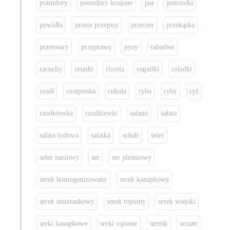
pomidory
pomidory krojone
por
potrawka
powidła
proste przepisy
przecier
przekąska
przetwory
przyprawy
pyzy
rabarbar
racuchy
resztki
ricotta
rogaliki
roladki
rosół
roszponka
rukola
ryba
ryby
ryż
rzodkiewka
rzodkiewki
salami
sałata
sałata lodowa
sałatka
schab
seler
seler naciowy
ser
ser pleśniowy
serek homogenizowany
serek kanapkowy
serek śmietankowy
serek topiony
serek wiejski
serki kanapkowe
serki topione
sernik
sezam