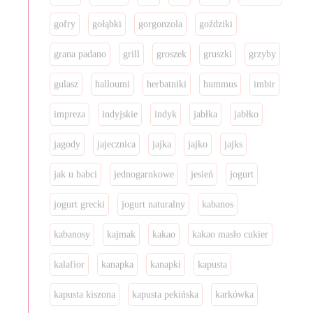
gofry
gołąbki
gorgonzola
goździki
grana padano
grill
groszek
gruszki
grzyby
gulasz
halloumi
herbatniki
hummus
imbir
impreza
indyjskie
indyk
jabłka
jabłko
jagody
jajecznica
jajka
jajko
jajks
jak u babci
jednogarnkowe
jesień
jogurt
jogurt grecki
jogurt naturalny
kabanos
kabanosy
kajmak
kakao
kakao masło cukier
kalafior
kanapka
kanapki
kapusta
kapusta kiszona
kapusta pekińska
karkówka