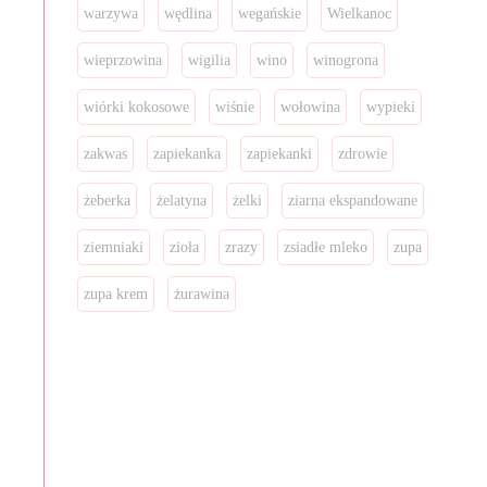
warzywa
wędlina
wegańskie
Wielkanoc
wieprzowina
wigilia
wino
winogrona
wiórki kokosowe
wiśnie
wołowina
wypieki
zakwas
zapiekanka
zapiekanki
zdrowie
żeberka
żelatyna
żelki
ziarna ekspandowane
ziemniaki
zioła
zrazy
zsiadłe mleko
zupa
zupa krem
żurawina