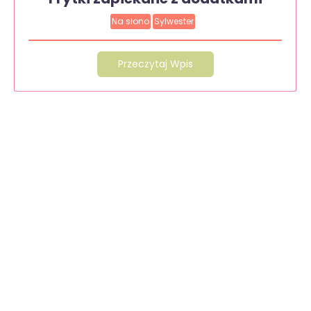
Na słono
Sylwester
Przeczytaj Wpis