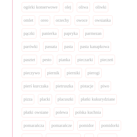
ogórki konserwowe
olej
oliwa
oliwki
omlet
oreo
orzechy
owoce
owsianka
pączki
panierka
papryka
parmezan
parówki
passata
pasta
pasta kanapkowa
pasztet
pesto
pianka
pieczarki
pieczeń
pieczywo
piernik
pierniki
pierogi
pierś kurczaka
pietruszka
pistacje
piwo
pizza
placki
placuszki
płatki kukurydziane
płatki owsiane
polewa
polska kuchnia
pomarańcza
pomarańcze
pomidor
pomidorki