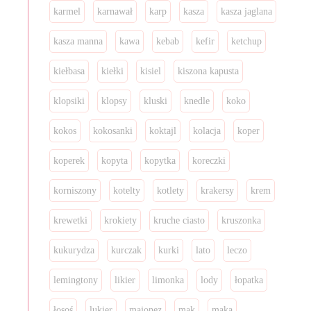
karmel
karnawał
karp
kasza
kasza jaglana
kasza manna
kawa
kebab
kefir
ketchup
kiełbasa
kiełki
kisiel
kiszona kapusta
klopsiki
klopsy
kluski
knedle
koko
kokos
kokosanki
koktajl
kolacja
koper
koperek
kopyta
kopytka
koreczki
korniszony
kotelty
kotlety
krakersy
krem
krewetki
krokiety
kruche ciasto
kruszonka
kukurydza
kurczak
kurki
lato
leczo
lemingtony
likier
limonka
lody
łopatka
łosoś
lukier
majonez
mak
mąka