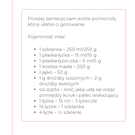
Poniżej zamieszczam krótki pomocnik,
który ułatwi ci gotowanie.
Pojemność miar:
1 szklanka – 250 ml/250 g
1 płaska łyżka – 15 ml/15 g
1 płaska łyżeczka – 5 ml/5 g
1 kostka masła – 200 g
1 jajko – 50 g
1 g drożdży suszonych – 2 g
drożdży świeżych
szczypta – ilość, jaką uda się wziąć
pomiędzy kciuk i palec wskazujący
1 łyżka – 15 ml – 3 łyżeczki
16 łyżek – 1 szklanka
4 łyżki – 1⁄4 szklanki