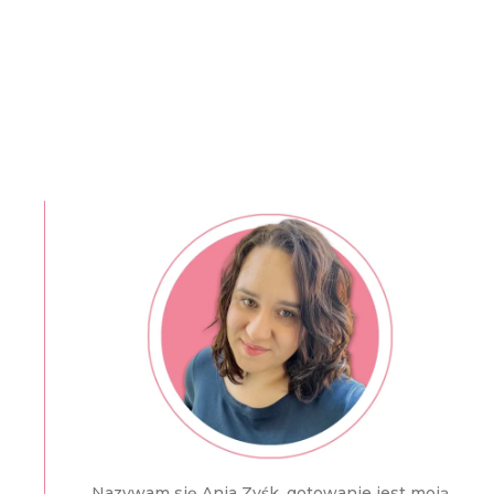
Nazywam się Ania Zyśk, gotowanie jest moją