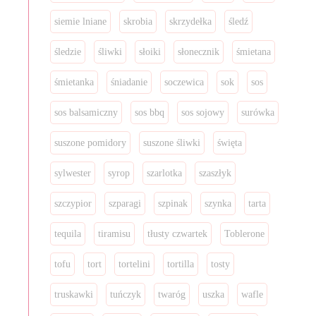
siemie lniane
skrobia
skrzydełka
śledź
śledzie
śliwki
słoiki
słonecznik
śmietana
śmietanka
śniadanie
soczewica
sok
sos
sos balsamiczny
sos bbq
sos sojowy
surówka
suszone pomidory
suszone śliwki
święta
sylwester
syrop
szarlotka
szaszłyk
szczypior
szparagi
szpinak
szynka
tarta
tequila
tiramisu
tłusty czwartek
Toblerone
tofu
tort
tortelini
tortilla
tosty
truskawki
tuńczyk
twaróg
uszka
wafle