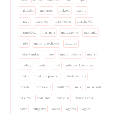
mąkajajka
makaron
makrela
maliny
mango
marchew
marchewka
marchewki
marmolada
marynata
mascarpone
maślanka
masło
masło orzechowe
mazurek
meksykańskie
mięso
mięso mielone
mięta
migdały
mintaj
miód
mleczko kokosowe
mleko
mleko w proszku
młoda kapusta
morele
mozzarella
muffiny
mus
musztarda
na zimę
nadzienie
naleśniki
nasiona chia
natka
nuggetsy
obiad
ogórek
ogórki