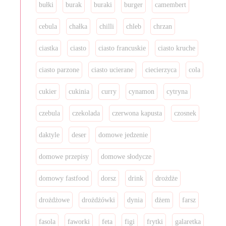
bułki
burak
buraki
burger
camembert
cebula
chałka
chilli
chleb
chrzan
ciastka
ciasto
ciasto francuskie
ciasto kruche
ciasto parzone
ciasto ucierane
ciecierzyca
cola
cukier
cukinia
curry
cynamon
cytryna
czebula
czekolada
czerwona kapusta
czosnek
daktyle
deser
domowe jedzenie
domowe przepisy
domowe słodycze
domowy fastfood
dorsz
drink
drożdże
drożdżowe
drożdżówki
dynia
dżem
farsz
fasola
faworki
feta
figi
frytki
galaretka