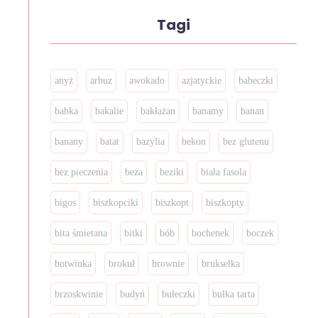
Tagi
anyż
arbuz
awokado
azjatyckie
babeczki
babka
bakalie
bakłażan
banamy
banan
banany
batat
bazylia
bekon
bez glutenu
bez pieczenia
beza
beziki
biała fasola
bigos
biszkopciki
biszkopt
biszkopty
bita śmietana
bitki
bób
bochenek
boczek
botwinka
brokuł
brownie
brukselka
brzoskwinie
budyń
bułeczki
bułka tarta