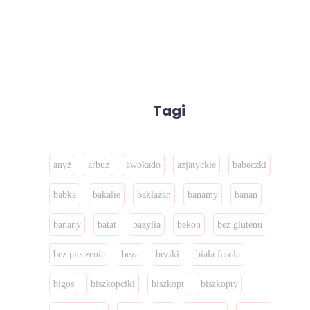
Tagi
anyż
arbuz
awokado
azjatyckie
babeczki
babka
bakalie
bakłażan
banamy
banan
banany
batat
bazylia
bekon
bez glutenu
bez pieczenia
beza
beziki
biała fasola
bigos
biszkopciki
biszkopt
biszkopty