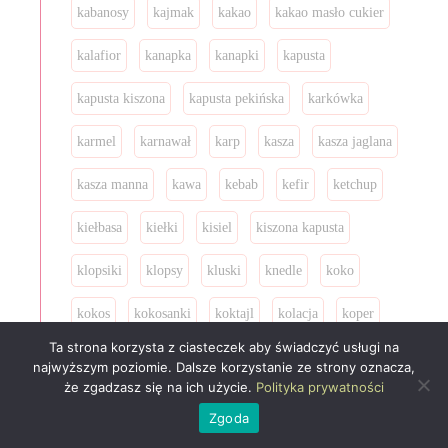
kabanosy
kajmak
kakao
kakao masło cukier
kalafior
kanapka
kanapki
kapusta
kapusta kiszona
kapusta pekińska
karkówka
karmel
karnawał
karp
kasza
kasza jaglana
kasza manna
kawa
kebab
kefir
ketchup
kiełbasa
kiełki
kisiel
kiszona kapusta
klopsiki
klopsy
kluski
knedle
koko
kokos
kokosanki
koktajl
kolacja
koper
Ta strona korzysta z ciasteczek aby świadczyć usługi na
koperek
kopyta
kopytka
koreczki
najwyższym poziomie. Dalsze korzystanie ze strony oznacza,
że zgadzasz się na ich użycie.
Polityka prywatności
korniszony
kotelty
kotlety
krakersy
krem
Zgoda
krewetki
krokiety
kruche ciasto
kruszonka