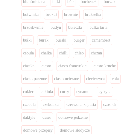
bita śmietana
bitki
bób
bochenek
boczek
botwinka
brokuł
brownie
brukselka
brzoskwinie
budyń
bułeczki
bułka tarta
bułki
burak
buraki
burger
camembert
cebula
chałka
chilli
chleb
chrzan
ciastka
ciasto
ciasto francuskie
ciasto kruche
ciasto parzone
ciasto ucierane
ciecierzyca
cola
cukier
cukinia
curry
cynamon
cytryna
czebula
czekolada
czerwona kapusta
czosnek
daktyle
deser
domowe jedzenie
domowe przepisy
domowe słodycze