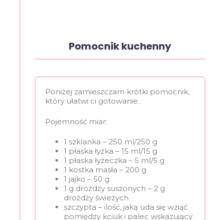
Pomocnik kuchenny
Poniżej zamieszczam krótki pomocnik,
który ułatwi ci gotowanie.
Pojemność miar:
1 szklanka – 250 ml/250 g
1 płaska łyżka – 15 ml/15 g
1 płaska łyżeczka – 5 ml/5 g
1 kostka masła – 200 g
1 jajko – 50 g
1 g drożdży suszonych – 2 g
drożdży świeżych
szczypta – ilość, jaką uda się wziąć
pomiędzy kciuk i palec wskazujący