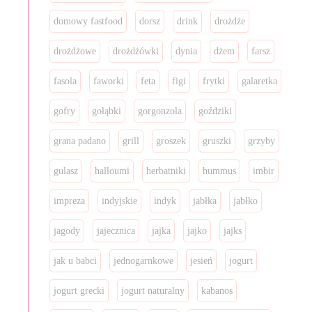
domowy fastfood
dorsz
drink
drożdże
drożdżowe
drożdżówki
dynia
dżem
farsz
fasola
faworki
feta
figi
frytki
galaretka
gofry
gołąbki
gorgonzola
goździki
grana padano
grill
groszek
gruszki
grzyby
gulasz
halloumi
herbatniki
hummus
imbir
impreza
indyjskie
indyk
jabłka
jabłko
jagody
jajecznica
jajka
jajko
jajks
jak u babci
jednogarnkowe
jesień
jogurt
jogurt grecki
jogurt naturalny
kabanos