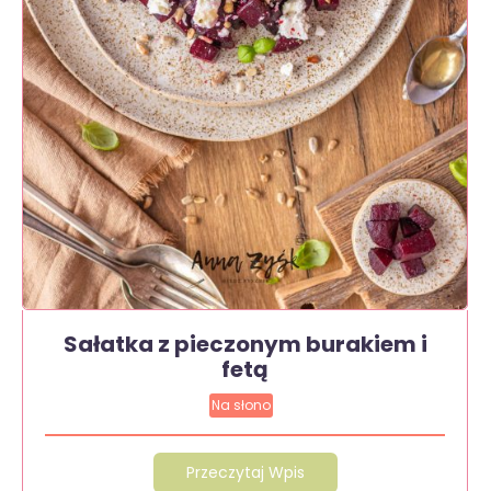
Sałatka z pieczonym burakiem i
fetą
Na słono
Przeczytaj Wpis