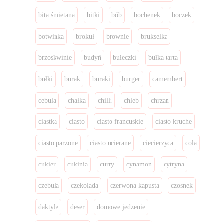
bita śmietana
bitki
bób
bochenek
boczek
botwinka
brokuł
brownie
brukselka
brzoskwinie
budyń
bułeczki
bułka tarta
bułki
burak
buraki
burger
camembert
cebula
chałka
chilli
chleb
chrzan
ciastka
ciasto
ciasto francuskie
ciasto kruche
ciasto parzone
ciasto ucierane
ciecierzyca
cola
cukier
cukinia
curry
cynamon
cytryna
czebula
czekolada
czerwona kapusta
czosnek
daktyle
deser
domowe jedzenie