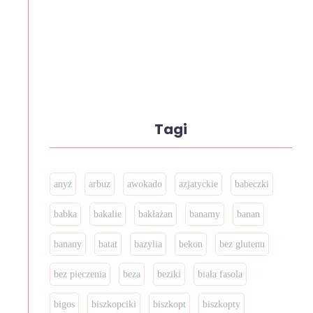
Tagi
anyż
arbuz
awokado
azjatyckie
babeczki
babka
bakalie
bakłażan
banamy
banan
banany
batat
bazylia
bekon
bez glutenu
bez pieczenia
beza
beziki
biała fasola
bigos
biszkopciki
biszkopt
biszkopty