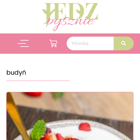
budyń