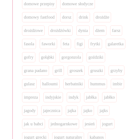
domowe przepisy
domowe słodycze
domowy fastfood
dorsz
drink
drożdże
drożdżowe
drożdżówki
dynia
dżem
farsz
fasola
faworki
feta
figi
frytki
galaretka
gofry
gołąbki
gorgonzola
goździki
grana padano
grill
groszek
gruszki
grzyby
gulasz
halloumi
herbatniki
hummus
imbir
impreza
indyjskie
indyk
jabłka
jabłko
jagody
jajecznica
jajka
jajko
jajks
jak u babci
jednogarnkowe
jesień
jogurt
jogurt grecki
jogurt naturalny
kabanos