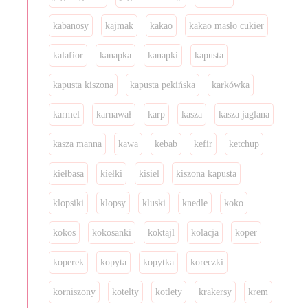
kabanosy
kajmak
kakao
kakao masło cukier
kalafior
kanapka
kanapki
kapusta
kapusta kiszona
kapusta pekińska
karkówka
karmel
karnawał
karp
kasza
kasza jaglana
kasza manna
kawa
kebab
kefir
ketchup
kiełbasa
kiełki
kisiel
kiszona kapusta
klopsiki
klopsy
kluski
knedle
koko
kokos
kokosanki
koktajl
kolacja
koper
koperek
kopyta
kopytka
koreczki
korniszony
kotelty
kotlety
krakersy
krem