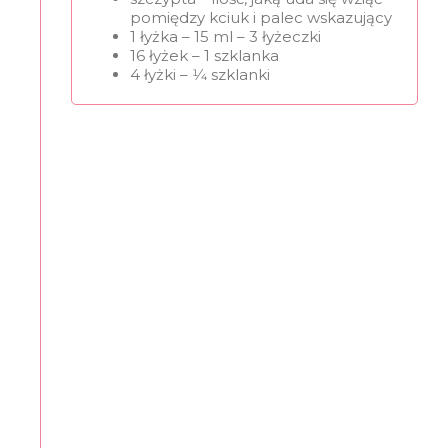
pomiędzy kciuk i palec wskazujący
1 łyżka – 15 ml – 3 łyżeczki
16 łyżek – 1 szklanka
4 łyżki – 1⁄4 szklanki