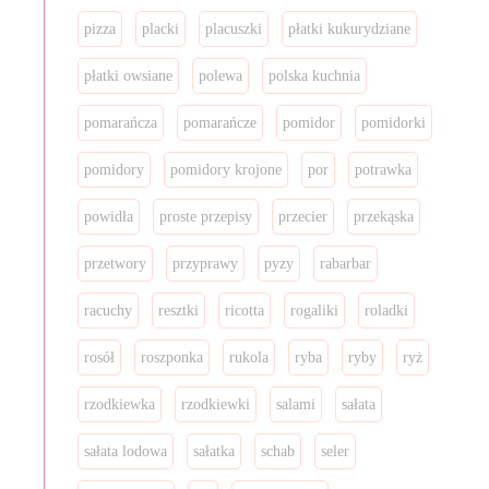
pizza
placki
placuszki
płatki kukurydziane
płatki owsiane
polewa
polska kuchnia
pomarańcza
pomarańcze
pomidor
pomidorki
pomidory
pomidory krojone
por
potrawka
powidła
proste przepisy
przecier
przekąska
przetwory
przyprawy
pyzy
rabarbar
racuchy
resztki
ricotta
rogaliki
roladki
rosół
roszponka
rukola
ryba
ryby
ryż
rzodkiewka
rzodkiewki
salami
sałata
sałata lodowa
sałatka
schab
seler