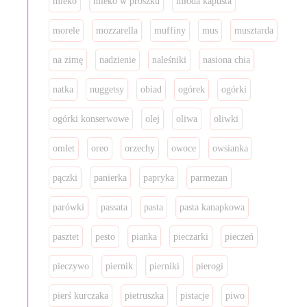
mleko
mleko w proszku
młoda kapusta
morele
mozzarella
muffiny
mus
musztarda
na zimę
nadzienie
naleśniki
nasiona chia
natka
nuggetsy
obiad
ogórek
ogórki
ogórki konserwowe
olej
oliwa
oliwki
omlet
oreo
orzechy
owoce
owsianka
pączki
panierka
papryka
parmezan
parówki
passata
pasta
pasta kanapkowa
pasztet
pesto
pianka
pieczarki
pieczeń
pieczywo
piernik
pierniki
pierogi
pierś kurczaka
pietruszka
pistacje
piwo