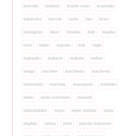
krewetki
krokiety
kruche ciasto
kruszonka
kukurydza
kurczak
kurki
lato
leczo
lemingtony
likier
limonka
lody
łopatka
łosoś
lukier
majonez
mak
mąka
mąkajajka
makaron
makrela
maliny
mango
marchew
marchewka
marchewki
marmolada
marynata
mascarpone
maślanka
masło
masło orzechowe
mazurek
meksykańskie
mięso
mięso mielone
mięta
migdały
mintaj
miód
mleczko kokosowe