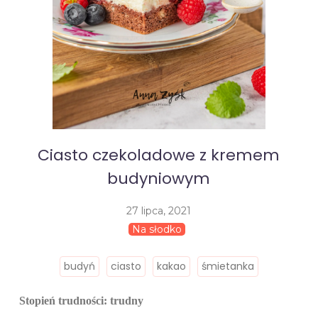
Ciasto czekoladowe z kremem
budyniowym
27 lipca, 2021
Na słodko
budyń
ciasto
kakao
śmietanka
Stopień trudności: trudny