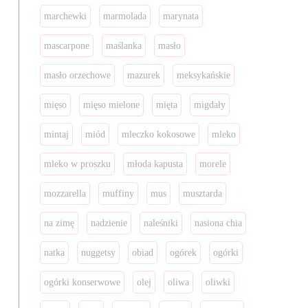
marchewki
marmolada
marynata
mascarpone
maślanka
masło
masło orzechowe
mazurek
meksykańskie
mięso
mięso mielone
mięta
migdały
mintaj
miód
mleczko kokosowe
mleko
mleko w proszku
młoda kapusta
morele
mozzarella
muffiny
mus
musztarda
na zimę
nadzienie
naleśniki
nasiona chia
natka
nuggetsy
obiad
ogórek
ogórki
ogórki konserwowe
olej
oliwa
oliwki