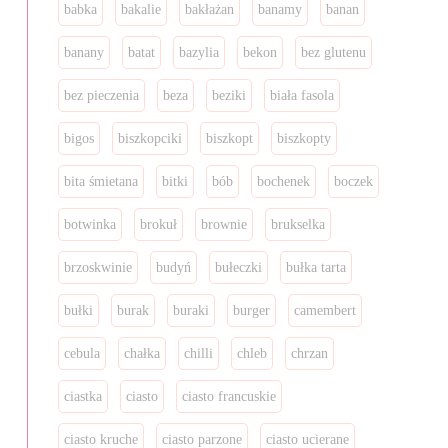
babka
bakalie
bakłażan
banamy
banan
banany
batat
bazylia
bekon
bez glutenu
bez pieczenia
beza
beziki
biała fasola
bigos
biszkopciki
biszkopt
biszkopty
bita śmietana
bitki
bób
bochenek
boczek
botwinka
brokuł
brownie
brukselka
brzoskwinie
budyń
bułeczki
bułka tarta
bułki
burak
buraki
burger
camembert
cebula
chałka
chilli
chleb
chrzan
ciastka
ciasto
ciasto francuskie
ciasto kruche
ciasto parzone
ciasto ucierane