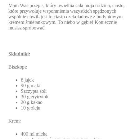
Mam Was przepis, który uwielbia cała moja rodzina, ciasto,
które przywołuje wspomnienia wszystkich spędzonych
wspólnie chwil- jest to ciasto czekoladowe z budyniowym
kremem śmietankowym. To niebo w gębie! Koniecznie
musisz spróbować.
Składniki:
Biszkopt
:
6 jajek
90 g mąki
Szczypta soli
30 g erytrytolu
20 g kakao
10 g oleju
Krem
:
400 ml mleka