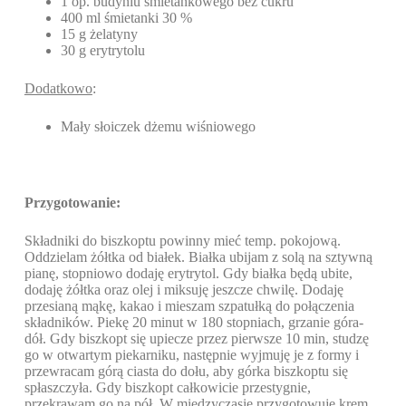
1 op. budyniu śmietankowego bez cukru
400 ml śmietanki 30 %
15 g żelatyny
30 g erytrytolu
Dodatkowo
:
Mały słoiczek dżemu wiśniowego
Przygotowanie:
Składniki do biszkoptu powinny mieć temp. pokojową.
Oddzielam żółtka od białek. Białka ubijam z solą na sztywną
pianę, stopniowo dodaję erytrytol. Gdy białka będą ubite,
dodaję żółtka oraz olej i miksuję jeszcze chwilę. Dodaję
przesianą mąkę, kakao i mieszam szpatułką do połączenia
składników. Piekę 20 minut w 180 stopniach, grzanie góra-
dół. Gdy biszkopt się upiecze przez pierwsze 10 min, studzę
go w otwartym piekarniku, następnie wyjmuję je z formy i
przewracam górą ciasta do dołu, aby górka biszkoptu się
spłaszczyła. Gdy biszkopt całkowicie przestygnie,
przekrawam go na pół. W międzyczasie przygotowuję krem.