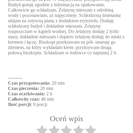
Budyń gotuję zgodnie z informacją na opakowaniu.
Całkowicie go schładzam. Żelatynę mieszam z odrobiną
wody i pozostawiam, aż napęcznieje. Schłodzoną śmietankę
ubijam na sztywną pianę z dodatkiem erytrytolu. Dodaję
schłodzony budyń i dokładnie mieszam. Żelatynę
rozpuszczam w kąpieli wodnej. Do żelatyny dodaję 2 łyżki
masy, dokładnie mieszam i dopiero żelatynę dodaję do miski z
kremem i łączę. Biszkopt przekrawam na pół- smaruję go
dżemem, na który wykładam krem- przykrywam drugą
połową biszkoptu. Schładzam w lodówce co najmniej 2 h.
———
Czas przygotowania:
20 min
Czas pieczenia:
20 min
Czas oczekiwania:
2 h
Całkowity czas:
40 min
Ilość porcji:
9 porcji
Oceń wpis