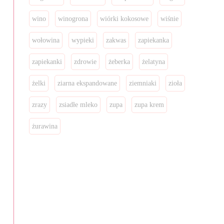
wino
winogrona
wiórki kokosowe
wiśnie
wołowina
wypieki
zakwas
zapiekanka
zapiekanki
zdrowie
żeberka
żelatyna
żelki
ziarna ekspandowane
ziemniaki
zioła
zrazy
zsiadłe mleko
zupa
zupa krem
żurawina