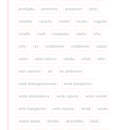
przekąska
przetwory
przyprawy
pyzy
rabarbar
racuchy
resztki
ricotta
rogaliki
roladki
rosół
roszponka
rukola
ryba
ryby
ryż
rzodkiewka
rzodkiewki
salami
sałata
sałata lodowa
sałatka
schab
seler
seler naciowy
ser
ser pleśniowy
serek homogenizowany
serek kanapkowy
serek śmietankowy
serek topiony
serek wiejski
serki kanapkowe
serki topione
sernik
sezam
siemie lniane
skrobia
skrzydełka
śledź