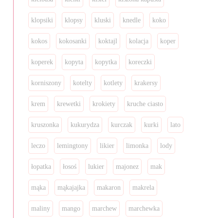
klopsiki
klopsy
kluski
knedle
koko
kokos
kokosanki
koktajl
kolacja
koper
koperek
kopyta
kopytka
koreczki
korniszony
kotelty
kotlety
krakersy
krem
krewetki
krokiety
kruche ciasto
kruszonka
kukurydza
kurczak
kurki
lato
leczo
lemingtony
likier
limonka
lody
łopatka
łosoś
lukier
majonez
mak
mąka
mąkajajka
makaron
makrela
maliny
mango
marchew
marchewka