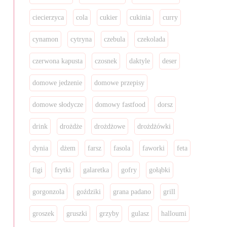
ciecierzyca
cola
cukier
cukinia
curry
cynamon
cytryna
czebula
czekolada
czerwona kapusta
czosnek
daktyle
deser
domowe jedzenie
domowe przepisy
domowe słodycze
domowy fastfood
dorsz
drink
drożdże
drożdżowe
drożdżówki
dynia
dżem
farsz
fasola
faworki
feta
figi
frytki
galaretka
gofry
gołąbki
gorgonzola
goździki
grana padano
grill
groszek
gruszki
grzyby
gulasz
halloumi