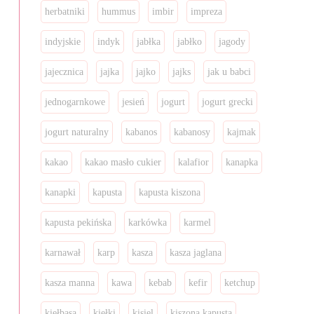
herbatniki
hummus
imbir
impreza
indyjskie
indyk
jabłka
jabłko
jagody
jajecznica
jajka
jajko
jajks
jak u babci
jednogarnkowe
jesień
jogurt
jogurt grecki
jogurt naturalny
kabanos
kabanosy
kajmak
kakao
kakao masło cukier
kalafior
kanapka
kanapki
kapusta
kapusta kiszona
kapusta pekińska
karkówka
karmel
karnawał
karp
kasza
kasza jaglana
kasza manna
kawa
kebab
kefir
ketchup
kiełbasa
kiełki
kisiel
kiszona kapusta