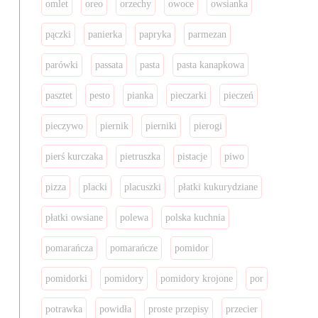
omlet
oreo
orzechy
owoce
owsianka
pączki
panierka
papryka
parmezan
parówki
passata
pasta
pasta kanapkowa
pasztet
pesto
pianka
pieczarki
pieczeń
pieczywo
piernik
pierniki
pierogi
pierś kurczaka
pietruszka
pistacje
piwo
pizza
placki
placuszki
płatki kukurydziane
płatki owsiane
polewa
polska kuchnia
pomarańcza
pomarańcze
pomidor
pomidorki
pomidory
pomidory krojone
por
potrawka
powidła
proste przepisy
przecier