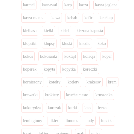
karmel
karnawał
karp
kasza
kasza jaglana
kasza manna
kawa
kebab
kefir
ketchup
kiełbasa
kiełki
kisiel
kiszona kapusta
klopsiki
klopsy
kluski
knedle
koko
kokos
kokosanki
koktajl
kolacja
koper
koperek
kopyta
kopytka
koreczki
korniszony
kotelty
kotlety
krakersy
krem
krewetki
krokiety
kruche ciasto
kruszonka
kukurydza
kurczak
kurki
lato
leczo
lemingtony
likier
limonka
lody
łopatka
łosoś
lukier
majonez
mak
mąka