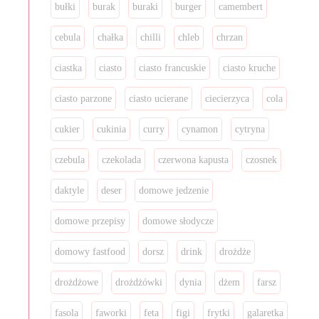
bułki
burak
buraki
burger
camembert
cebula
chałka
chilli
chleb
chrzan
ciastka
ciasto
ciasto francuskie
ciasto kruche
ciasto parzone
ciasto ucierane
ciecierzyca
cola
cukier
cukinia
curry
cynamon
cytryna
czebula
czekolada
czerwona kapusta
czosnek
daktyle
deser
domowe jedzenie
domowe przepisy
domowe słodycze
domowy fastfood
dorsz
drink
drożdże
drożdżowe
drożdżówki
dynia
dżem
farsz
fasola
faworki
feta
figi
frytki
galaretka