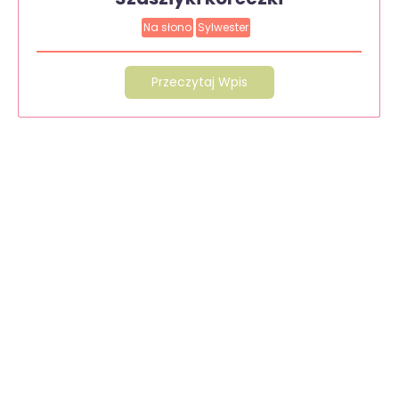
Na słono
Sylwester
Przeczytaj Wpis