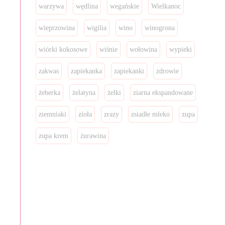
warzywa
wędlina
wegańskie
Wielkanoc
wieprzowina
wigilia
wino
winogrona
wiórki kokosowe
wiśnie
wołowina
wypieki
zakwas
zapiekanka
zapiekanki
zdrowie
żeberka
żelatyna
żelki
ziarna ekspandowane
ziemniaki
zioła
zrazy
zsiadłe mleko
zupa
zupa krem
żurawina