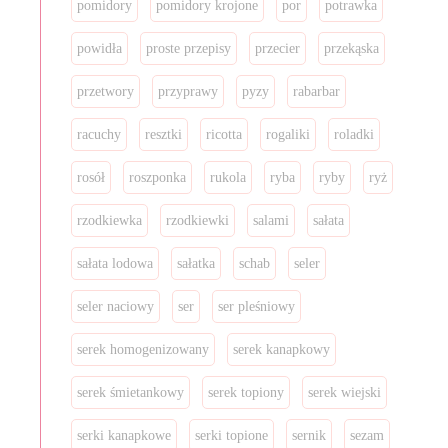
pomidory
pomidory krojone
por
potrawka
powidła
proste przepisy
przecier
przekąska
przetwory
przyprawy
pyzy
rabarbar
racuchy
resztki
ricotta
rogaliki
roladki
rosół
roszponka
rukola
ryba
ryby
ryż
rzodkiewka
rzodkiewki
salami
sałata
sałata lodowa
sałatka
schab
seler
seler naciowy
ser
ser pleśniowy
serek homogenizowany
serek kanapkowy
serek śmietankowy
serek topiony
serek wiejski
serki kanapkowe
serki topione
sernik
sezam