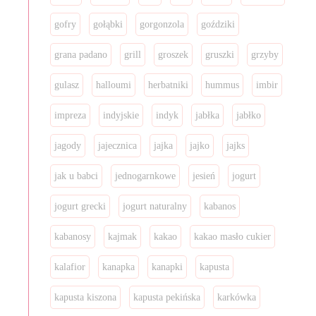
gofry
gołąbki
gorgonzola
goździki
grana padano
grill
groszek
gruszki
grzyby
gulasz
halloumi
herbatniki
hummus
imbir
impreza
indyjskie
indyk
jabłka
jabłko
jagody
jajecznica
jajka
jajko
jajks
jak u babci
jednogarnkowe
jesień
jogurt
jogurt grecki
jogurt naturalny
kabanos
kabanosy
kajmak
kakao
kakao masło cukier
kalafior
kanapka
kanapki
kapusta
kapusta kiszona
kapusta pekińska
karkówka