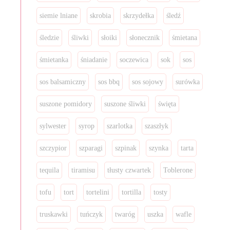
siemie lniane
skrobia
skrzydełka
śledź
śledzie
śliwki
słoiki
słonecznik
śmietana
śmietanka
śniadanie
soczewica
sok
sos
sos balsamiczny
sos bbq
sos sojowy
surówka
suszone pomidory
suszone śliwki
święta
sylwester
syrop
szarlotka
szaszłyk
szczypior
szparagi
szpinak
szynka
tarta
tequila
tiramisu
tłusty czwartek
Toblerone
tofu
tort
tortelini
tortilla
tosty
truskawki
tuńczyk
twaróg
uszka
wafle