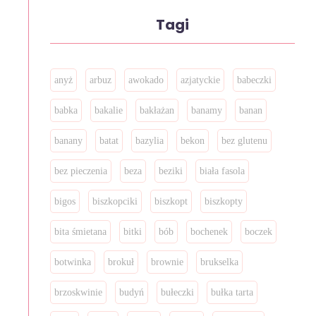
Tagi
anyż
arbuz
awokado
azjatyckie
babeczki
babka
bakalie
bakłażan
banamy
banan
banany
batat
bazylia
bekon
bez glutenu
bez pieczenia
beza
beziki
biała fasola
bigos
biszkopciki
biszkopt
biszkopty
bita śmietana
bitki
bób
bochenek
boczek
botwinka
brokuł
brownie
brukselka
brzoskwinie
budyń
bułeczki
bułka tarta