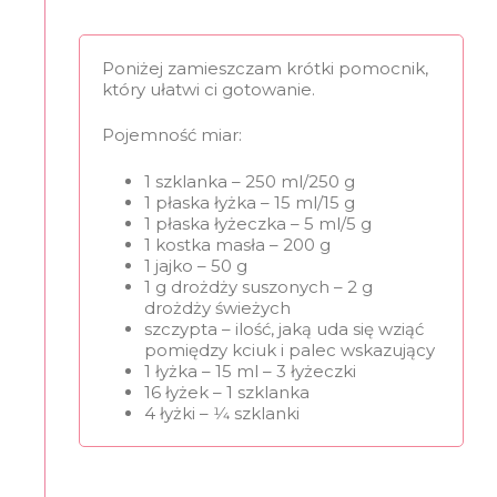
Poniżej zamieszczam krótki pomocnik,
który ułatwi ci gotowanie.
Pojemność miar:
1 szklanka – 250 ml/250 g
1 płaska łyżka – 15 ml/15 g
1 płaska łyżeczka – 5 ml/5 g
1 kostka masła – 200 g
1 jajko – 50 g
1 g drożdży suszonych – 2 g
drożdży świeżych
szczypta – ilość, jaką uda się wziąć
pomiędzy kciuk i palec wskazujący
1 łyżka – 15 ml – 3 łyżeczki
16 łyżek – 1 szklanka
4 łyżki – 1⁄4 szklanki