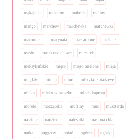
mąkajajka
makaron
makrela
maliny
mango
marchew
marchewka
marchewki
marmolada
marynata
mascarpone
maślanka
masło
masło orzechowe
mazurek
meksykańskie
mięso
mięso mielone
mięta
migdały
mintaj
miód
mleczko kokosowe
mleko
mleko w proszku
młoda kapusta
morele
mozzarella
muffiny
mus
musztarda
na zimę
nadzienie
naleśniki
nasiona chia
natka
nuggetsy
obiad
ogórek
ogórki