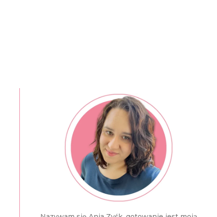
Nazywam się Ania Zyśk, gotowanie jest moją