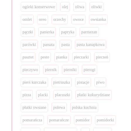
ogórki konserwowe
olej
oliwa
oliwki
omlet
oreo
orzechy
owoce
owsianka
pączki
panierka
papryka
parmezan
parówki
passata
pasta
pasta kanapkowa
pasztet
pesto
pianka
pieczarki
pieczeń
pieczywo
piernik
pierniki
pierogi
pierś kurczaka
pietruszka
pistacje
piwo
pizza
placki
placuszki
płatki kukurydziane
płatki owsiane
polewa
polska kuchnia
pomarańcza
pomarańcze
pomidor
pomidorki