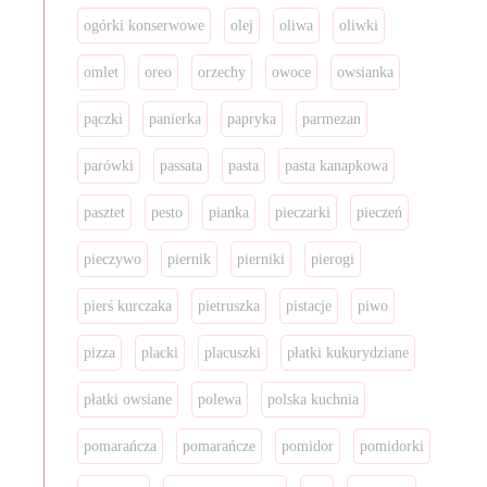
ogórki konserwowe
olej
oliwa
oliwki
omlet
oreo
orzechy
owoce
owsianka
pączki
panierka
papryka
parmezan
parówki
passata
pasta
pasta kanapkowa
pasztet
pesto
pianka
pieczarki
pieczeń
pieczywo
piernik
pierniki
pierogi
pierś kurczaka
pietruszka
pistacje
piwo
pizza
placki
placuszki
płatki kukurydziane
płatki owsiane
polewa
polska kuchnia
pomarańcza
pomarańcze
pomidor
pomidorki