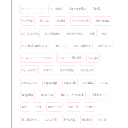
siemie lniane
skrobia
skrzydełka
śledź
śledzie
śliwki
słoiki
słonecznik
śmietana
śmietanka
śniadanie
soczewica
sok
sos
sos balsamiczny
sos bbq
sos sojowy
surówka
suszone pomidory
suszone śliwki
święta
sylwester
syrop
szarlotka
szaszłyk
szczypior
szparagi
szpinak
szynka
tarta
tequila
tiramisu
tłusty czwartek
Toblerone
tofu
tort
tortelini
tortilla
tosty
truskawki
tuńczyk
twaróg
uszka
wafle