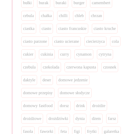
bułki
burak
buraki
burger
camembert
cebula
chałka
chilli
chleb
chrzan
ciastka
ciasto
ciasto francuskie
ciasto kruche
ciasto parzone
ciasto ucierane
ciecierzyca
cola
cukier
cukinia
curry
cynamon
cytryna
czebula
czekolada
czerwona kapusta
czosnek
daktyle
deser
domowe jedzenie
domowe przepisy
domowe słodycze
domowy fastfood
dorsz
drink
drożdże
drożdżowe
drożdżówki
dynia
dżem
farsz
fasola
faworki
feta
figi
frytki
galaretka