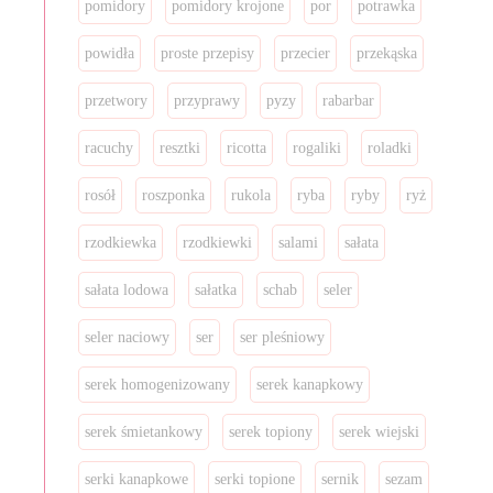
pomidory
pomidory krojone
por
potrawka
powidła
proste przepisy
przecier
przekąska
przetwory
przyprawy
pyzy
rabarbar
racuchy
resztki
ricotta
rogaliki
roladki
rosół
roszponka
rukola
ryba
ryby
ryż
rzodkiewka
rzodkiewki
salami
sałata
sałata lodowa
sałatka
schab
seler
seler naciowy
ser
ser pleśniowy
serek homogenizowany
serek kanapkowy
serek śmietankowy
serek topiony
serek wiejski
serki kanapkowe
serki topione
sernik
sezam