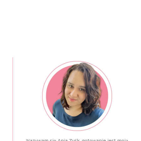
Nazywam się Ania Zyśk, gotowanie jest moją