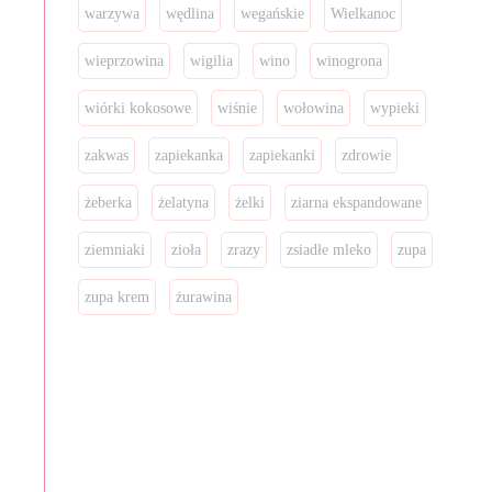
warzywa
wędlina
wegańskie
Wielkanoc
wieprzowina
wigilia
wino
winogrona
wiórki kokosowe
wiśnie
wołowina
wypieki
zakwas
zapiekanka
zapiekanki
zdrowie
żeberka
żelatyna
żelki
ziarna ekspandowane
ziemniaki
zioła
zrazy
zsiadłe mleko
zupa
zupa krem
żurawina