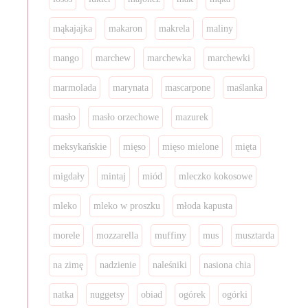
mąkajajka
makaron
makrela
maliny
mango
marchew
marchewka
marchewki
marmolada
marynata
mascarpone
maślanka
masło
masło orzechowe
mazurek
meksykańskie
mięso
mięso mielone
mięta
migdały
mintaj
miód
mleczko kokosowe
mleko
mleko w proszku
młoda kapusta
morele
mozzarella
muffiny
mus
musztarda
na zimę
nadzienie
naleśniki
nasiona chia
natka
nuggetsy
obiad
ogórek
ogórki