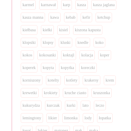
karmel
karnawał
karp
kasza
kasza jaglana
kasza manna
kawa
kebab
kefir
ketchup
kiełbasa
kiełki
kisiel
kiszona kapusta
klopsiki
klopsy
kluski
knedle
koko
kokos
kokosanki
koktajl
kolacja
koper
koperek
kopyta
kopytka
koreczki
korniszony
kotelty
kotlety
krakersy
krem
krewetki
krokiety
kruche ciasto
kruszonka
kukurydza
kurczak
kurki
lato
leczo
lemingtony
likier
limonka
lody
łopatka
łosoś
lukier
majonez
mak
mąka