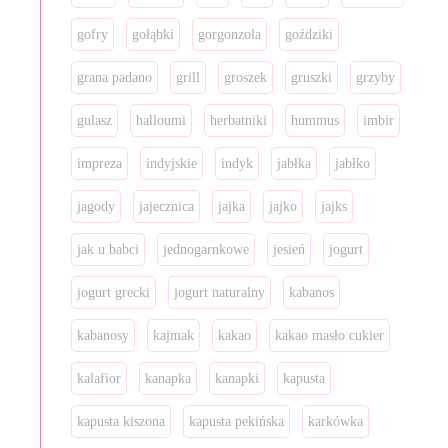
gofry
gołąbki
gorgonzola
goździki
grana padano
grill
groszek
gruszki
grzyby
gulasz
halloumi
herbatniki
hummus
imbir
impreza
indyjskie
indyk
jabłka
jabłko
jagody
jajecznica
jajka
jajko
jajks
jak u babci
jednogarnkowe
jesień
jogurt
jogurt grecki
jogurt naturalny
kabanos
kabanosy
kajmak
kakao
kakao masło cukier
kalafior
kanapka
kanapki
kapusta
kapusta kiszona
kapusta pekińska
karkówka