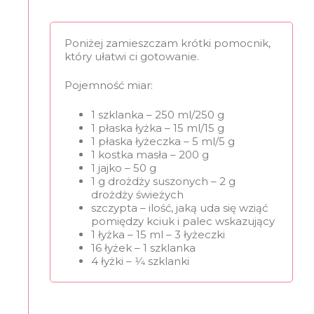
Poniżej zamieszczam krótki pomocnik,
który ułatwi ci gotowanie.
Pojemność miar:
1 szklanka – 250 ml/250 g
1 płaska łyżka – 15 ml/15 g
1 płaska łyżeczka – 5 ml/5 g
1 kostka masła – 200 g
1 jajko – 50 g
1 g drożdży suszonych – 2 g
drożdży świeżych
szczypta – ilość, jaką uda się wziąć
pomiędzy kciuk i palec wskazujący
1 łyżka – 15 ml – 3 łyżeczki
16 łyżek – 1 szklanka
4 łyżki – 1⁄4 szklanki