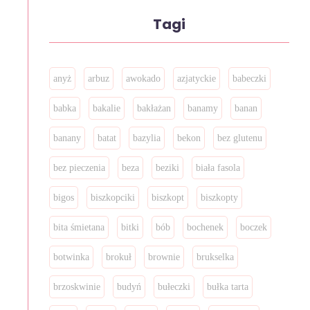
Tagi
anyż
arbuz
awokado
azjatyckie
babeczki
babka
bakalie
bakłażan
banamy
banan
banany
batat
bazylia
bekon
bez glutenu
bez pieczenia
beza
beziki
biała fasola
bigos
biszkopciki
biszkopt
biszkopty
bita śmietana
bitki
bób
bochenek
boczek
botwinka
brokuł
brownie
brukselka
brzoskwinie
budyń
bułeczki
bułka tarta