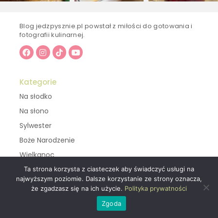
Blog jedzpysznie.pl powstał z miłości do gotowania i
fotografii kulinarnej.
Kategorie
Na słodko
Na słono
Sylwester
Boże Narodzenie
Wielkanoc
Ta strona korzysta z ciasteczek aby świadczyć usługi na
najwyższym poziomie. Dalsze korzystanie ze strony oznacza,
Ważne linki
że zgadzasz się na ich użycie.
Polityka prywatności
Polityka Prywatności
Zgoda
Regulamin Sklepu