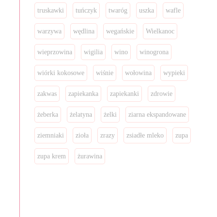
truskawki
tuńczyk
twaróg
uszka
wafle
warzywa
wędlina
wegańskie
Wielkanoc
wieprzowina
wigilia
wino
winogrona
wiórki kokosowe
wiśnie
wołowina
wypieki
zakwas
zapiekanka
zapiekanki
zdrowie
żeberka
żelatyna
żelki
ziarna ekspandowane
ziemniaki
zioła
zrazy
zsiadłe mleko
zupa
zupa krem
żurawina