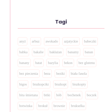
Tagi
anyż
arbuz
awokado
azjatyckie
babeczki
babka
bakalie
bakłażan
banamy
banan
banany
batat
bazylia
bekon
bez glutenu
bez pieczenia
beza
beziki
biała fasola
bigos
biszkopciki
biszkopt
biszkopty
bita śmietana
bitki
bób
bochenek
boczek
botwinka
brokuł
brownie
brukselka