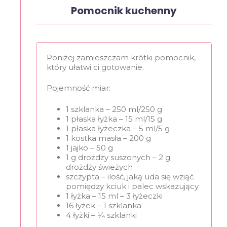
Pomocnik kuchenny
Poniżej zamieszczam krótki pomocnik,
który ułatwi ci gotowanie.
Pojemność miar:
1 szklanka – 250 ml/250 g
1 płaska łyżka – 15 ml/15 g
1 płaska łyżeczka – 5 ml/5 g
1 kostka masła – 200 g
1 jajko – 50 g
1 g drożdży suszonych – 2 g
drożdży świeżych
szczypta – ilość, jaką uda się wziąć
pomiędzy kciuk i palec wskazujący
1 łyżka – 15 ml – 3 łyżeczki
16 łyżek – 1 szklanka
4 łyżki – 1⁄4 szklanki