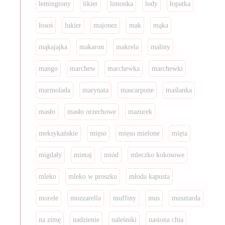
lemingtony
likier
limonka
lody
łopatka
łosoś
lukier
majonez
mak
mąka
mąkajajka
makaron
makrela
maliny
mango
marchew
marchewka
marchewki
marmolada
marynata
mascarpone
maślanka
masło
masło orzechowe
mazurek
meksykańskie
mięso
mięso mielone
mięta
migdały
mintaj
miód
mleczko kokosowe
mleko
mleko w proszku
młoda kapusta
morele
mozzarella
muffiny
mus
musztarda
na zimę
nadzienie
naleśniki
nasiona chia