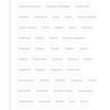
kapusta kiszona
kapusta pekińska
karkówka
karmel
karnawał
karp
kasza
kasza jaglana
kasza manna
kawa
kebab
kefir
ketchup
kiełbasa
kiełki
kisiel
kiszona kapusta
klopsiki
klopsy
kluski
knedle
koko
kokos
kokosanki
koktajl
kolacja
koper
koperek
kopyta
kopytka
koreczki
korniszony
kotelty
kotlety
krakersy
krem
krewetki
krokiety
kruche ciasto
kruszonka
kukurydza
kurczak
kurki
lato
leczo