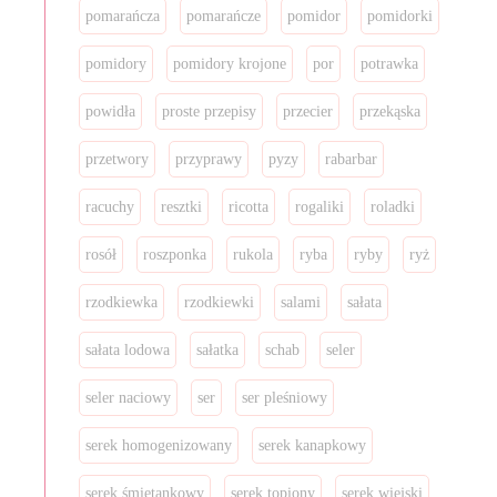
pomarańcza
pomarańcze
pomidor
pomidorki
pomidory
pomidory krojone
por
potrawka
powidła
proste przepisy
przecier
przekąska
przetwory
przyprawy
pyzy
rabarbar
racuchy
resztki
ricotta
rogaliki
roladki
rosół
roszponka
rukola
ryba
ryby
ryż
rzodkiewka
rzodkiewki
salami
sałata
sałata lodowa
sałatka
schab
seler
seler naciowy
ser
ser pleśniowy
serek homogenizowany
serek kanapkowy
serek śmietankowy
serek topiony
serek wiejski