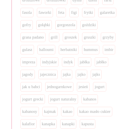
drożdżowe
drożdżówki
dynia
dżem
farsz
fasola
faworki
feta
figi
frytki
galaretka
gofry
gołąbki
gorgonzola
goździki
grana padano
grill
groszek
gruszki
grzyby
gulasz
halloumi
herbatniki
hummus
imbir
impreza
indyjskie
indyk
jabłka
jabłko
jagody
jajecznica
jajka
jajko
jajks
jak u babci
jednogarnkowe
jesień
jogurt
jogurt grecki
jogurt naturalny
kabanos
kabanosy
kajmak
kakao
kakao masło cukier
kalafior
kanapka
kanapki
kapusta