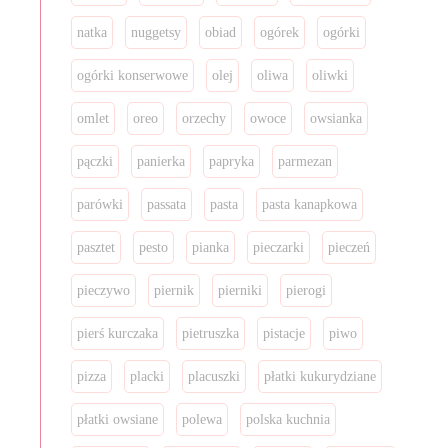
natka
nuggetsy
obiad
ogórek
ogórki
ogórki konserwowe
olej
oliwa
oliwki
omlet
oreo
orzechy
owoce
owsianka
pączki
panierka
papryka
parmezan
parówki
passata
pasta
pasta kanapkowa
pasztet
pesto
pianka
pieczarki
pieczeń
pieczywo
piernik
pierniki
pierogi
pierś kurczaka
pietruszka
pistacje
piwo
pizza
placki
placuszki
płatki kukurydziane
płatki owsiane
polewa
polska kuchnia