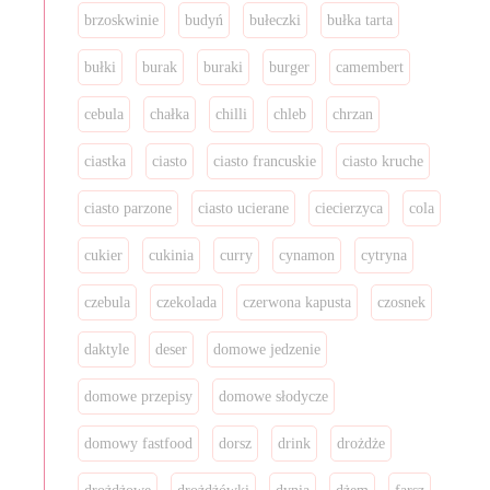
brzoskwinie
budyń
bułeczki
bułka tarta
bułki
burak
buraki
burger
camembert
cebula
chałka
chilli
chleb
chrzan
ciastka
ciasto
ciasto francuskie
ciasto kruche
ciasto parzone
ciasto ucierane
ciecierzyca
cola
cukier
cukinia
curry
cynamon
cytryna
czebula
czekolada
czerwona kapusta
czosnek
daktyle
deser
domowe jedzenie
domowe przepisy
domowe słodycze
domowy fastfood
dorsz
drink
drożdże