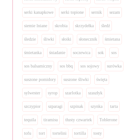
serki kanapkowe
serki topione
sernik
sezam
siemie lniane
skrobia
skrzydełka
śledź
śledzie
śliwki
słoiki
słonecznik
śmietana
śmietanka
śniadanie
soczewica
sok
sos
sos balsamiczny
sos bbq
sos sojowy
surówka
suszone pomidory
suszone śliwki
święta
sylwester
syrop
szarlotka
szaszłyk
szczypior
szparagi
szpinak
szynka
tarta
tequila
tiramisu
tłusty czwartek
Toblerone
tofu
tort
tortelini
tortilla
tosty