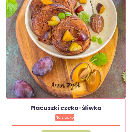
Placuszki czeko-śliwka
Na słodko