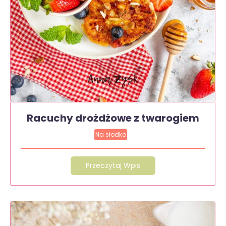
Racuchy drożdżowe z twarogiem
Na słodko
Przeczytaj Wpis