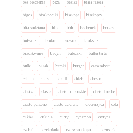
bez pieczenia
beza
beziki
biała fasola
bigos
biszkopciki
biszkopt
biszkopty
bita śmietana
bitki
bób
bochenek
boczek
botwinka
brokuł
brownie
brukselka
brzoskwinie
budyń
bułeczki
bułka tarta
bułki
burak
buraki
burger
camembert
cebula
chałka
chilli
chleb
chrzan
ciastka
ciasto
ciasto francuskie
ciasto kruche
ciasto parzone
ciasto ucierane
ciecierzyca
cola
cukier
cukinia
curry
cynamon
cytryna
czebula
czekolada
czerwona kapusta
czosnek