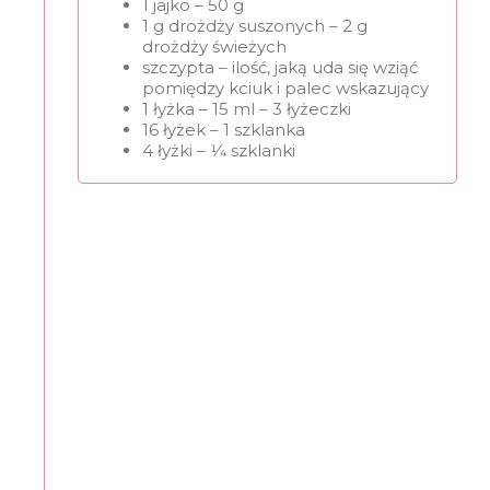
1 jajko – 50 g
1 g drożdży suszonych – 2 g
drożdży świeżych
szczypta – ilość, jaką uda się wziąć
pomiędzy kciuk i palec wskazujący
1 łyżka – 15 ml – 3 łyżeczki
16 łyżek – 1 szklanka
4 łyżki – 1⁄4 szklanki