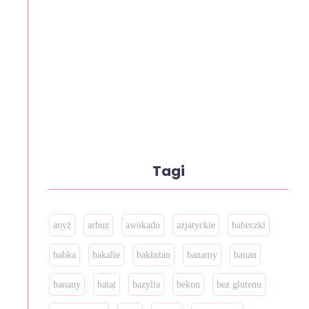
Tagi
anyż
arbuz
awokado
azjatyckie
babeczki
babka
bakalie
bakłażan
banamy
banan
banany
batat
bazylia
bekon
bez glutenu