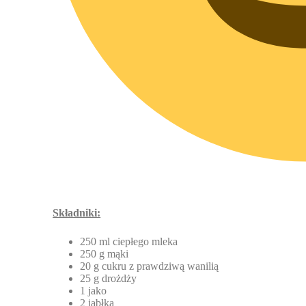
Składniki:
250 ml ciepłego mleka
250 g mąki
20 g cukru z prawdziwą wanilią
25 g drożdży
1 jako
2 jabłka