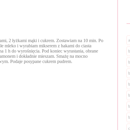
ami, 2 łyżkami mąki i cukrem. Zostawiam na 10 min. Po
ałe mleko i wyrabiam mikserem z hakami do ciasta
a 1 h do wyrośnięcia. Pod koniec wyrastania, obrane
cynamonem i dokładnie mieszam. Smażę na mocno
rowym. Podaje posypane cukrem pudrem.
b
b