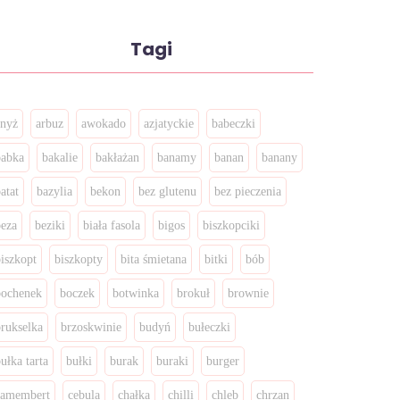
Tagi
anyż
arbuz
awokado
azjatyckie
babeczki
babka
bakalie
bakłażan
banamy
banan
banany
atat
bazylia
bekon
bez glutenu
bez pieczenia
beza
beziki
biała fasola
bigos
biszkopciki
biszkopt
biszkopty
bita śmietana
bitki
bób
bochenek
boczek
botwinka
brokuł
brownie
brukselka
brzoskwinie
budyń
bułeczki
ułka tarta
bułki
burak
buraki
burger
camembert
cebula
chałka
chilli
chleb
chrzan