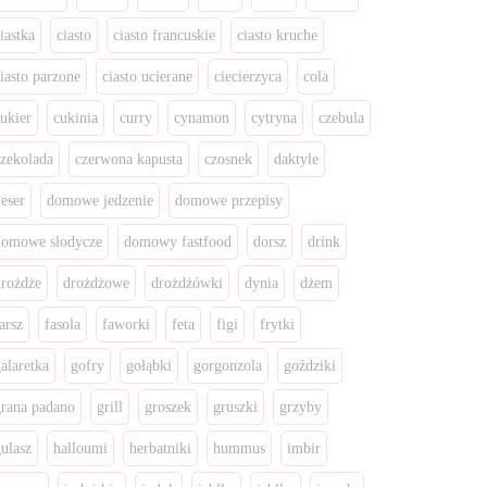
iastka
ciasto
ciasto francuskie
ciasto kruche
ciasto parzone
ciasto ucierane
ciecierzyca
cola
cukier
cukinia
curry
cynamon
cytryna
czebula
czekolada
czerwona kapusta
czosnek
daktyle
deser
domowe jedzenie
domowe przepisy
domowe słodycze
domowy fastfood
dorsz
drink
drożdże
drożdżowe
drożdżówki
dynia
dżem
arsz
fasola
faworki
feta
figi
frytki
galaretka
gofry
gołąbki
gorgonzola
goździki
grana padano
grill
groszek
gruszki
grzyby
gulasz
halloumi
herbatniki
hummus
imbir