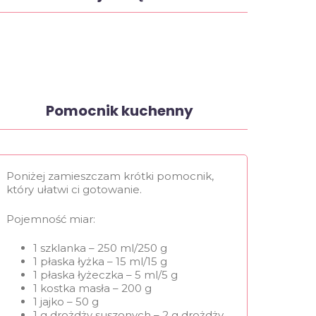
Pomocnik kuchenny
Poniżej zamieszczam krótki pomocnik,
który ułatwi ci gotowanie.
Pojemność miar:
1 szklanka – 250 ml/250 g
1 płaska łyżka – 15 ml/15 g
1 płaska łyżeczka – 5 ml/5 g
1 kostka masła – 200 g
1 jajko – 50 g
1 g drożdży suszonych – 2 g drożdży