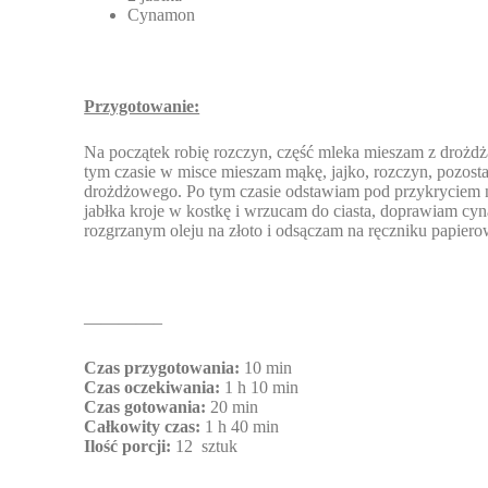
Cynamon
Przygotowanie:
Na początek robię rozczyn, część mleka mieszam z drożdż
tym czasie w misce mieszam mąkę, jajko, rozczyn, pozost
drożdżowego. Po tym czasie odstawiam pod przykryciem n
jabłka kroje w kostkę i wrzucam do ciasta, doprawiam 
rozgrzanym oleju na złoto i odsączam na ręczniku papie
————–
Czas przygotowania:
10 min
Czas oczekiwania:
1 h 10 min
Czas gotowania:
20 min
Całkowity czas:
1 h 40 min
Ilość porcji:
12 sztuk