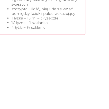
świeżych
szczypta – ilość, jaką uda się wziąć
pomiędzy kciuk i palec wskazujący
1 łyżka – 15 ml – 3 łyżeczki
16 łyżek – 1 szklanka
4 łyżki – 1⁄4 szklanki