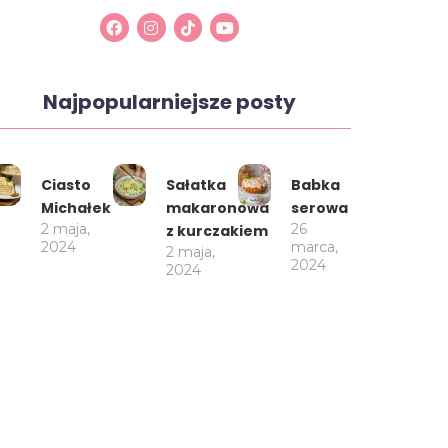
Najpopularniejsze posty
Ciasto
Sałatka
Babka
Michałek
makaronowa
serowa
2 maja,
26
z kurczakiem
2024
marca,
2 maja,
2024
2024