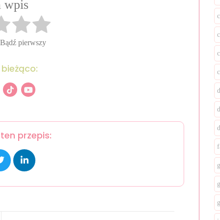
 wpis
c
 Bądź pierwszy
 bieżąco:
ten przepis:
f