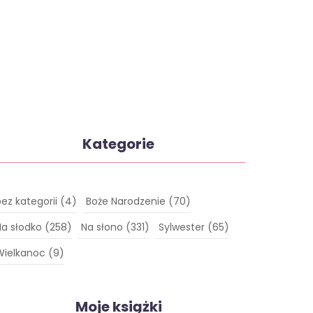
Kategorie
bez kategorii
(4)
Boże Narodzenie
(70)
Na słodko
(258)
Na słono
(331)
Sylwester
(65)
Wielkanoc
(9)
Moje książki