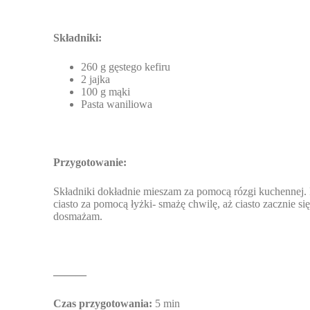
Składniki:
260 g gęstego kefiru
2 jajka
100 g mąki
Pasta waniliowa
Przygotowanie:
Składniki dokładnie mieszam za pomocą rózgi kuchennej. 
ciasto za pomocą łyżki- smażę chwilę, aż ciasto zacznie si
dosmażam.
———
Czas przygotowania:
5 min