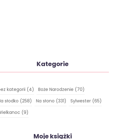
Kategorie
bez kategorii
(4)
Boże Narodzenie
(70)
Na słodko
(258)
Na słono
(331)
Sylwester
(65)
Wielkanoc
(9)
Moje książki