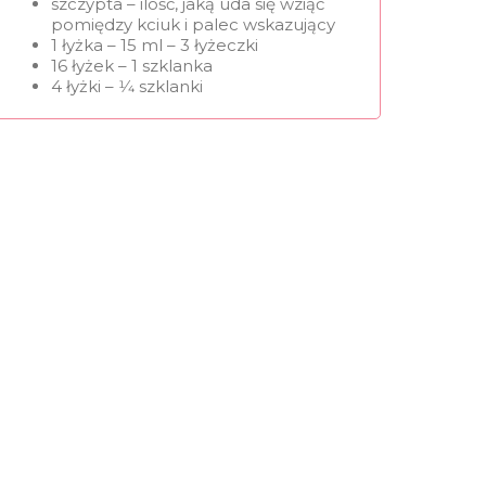
szczypta – ilość, jaką uda się wziąć
pomiędzy kciuk i palec wskazujący
1 łyżka – 15 ml – 3 łyżeczki
16 łyżek – 1 szklanka
4 łyżki – 1⁄4 szklanki