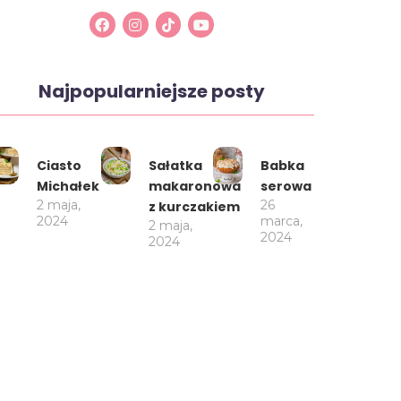
Najpopularniejsze posty
Ciasto
Sałatka
Babka
Michałek
makaronowa
serowa
2 maja,
26
z kurczakiem
2024
marca,
2 maja,
2024
2024