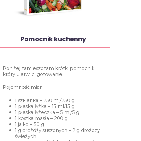
Pomocnik kuchenny
Poniżej zamieszczam krótki pomocnik,
który ułatwi ci gotowanie.
Pojemność miar:
1 szklanka – 250 ml/250 g
1 płaska łyżka – 15 ml/15 g
1 płaska łyżeczka – 5 ml/5 g
1 kostka masła – 200 g
1 jajko – 50 g
1 g drożdży suszonych – 2 g drożdży
świeżych