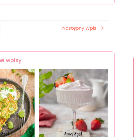
Następny Wpis
e wpisy: