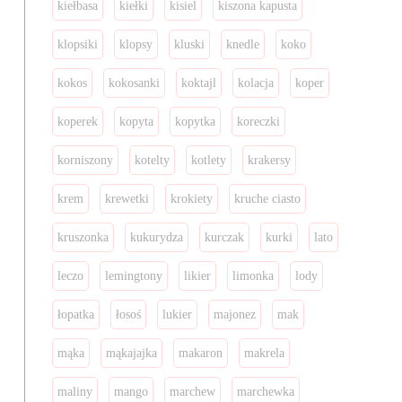
kiełbasa
kiełki
kisiel
kiszona kapusta
klopsiki
klopsy
kluski
knedle
koko
kokos
kokosanki
koktajl
kolacja
koper
koperek
kopyta
kopytka
koreczki
korniszony
kotelty
kotlety
krakersy
krem
krewetki
krokiety
kruche ciasto
kruszonka
kukurydza
kurczak
kurki
lato
leczo
lemingtony
likier
limonka
lody
łopatka
łosoś
lukier
majonez
mak
mąka
mąkajajka
makaron
makrela
maliny
mango
marchew
marchewka