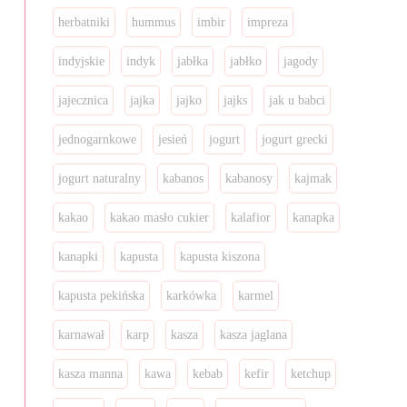
herbatniki
hummus
imbir
impreza
indyjskie
indyk
jabłka
jabłko
jagody
jajecznica
jajka
jajko
jajks
jak u babci
jednogarnkowe
jesień
jogurt
jogurt grecki
jogurt naturalny
kabanos
kabanosy
kajmak
kakao
kakao masło cukier
kalafior
kanapka
kanapki
kapusta
kapusta kiszona
kapusta pekińska
karkówka
karmel
karnawał
karp
kasza
kasza jaglana
kasza manna
kawa
kebab
kefir
ketchup