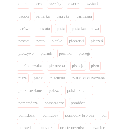
omlet
oreo
orzechy
owoce
owsianka
pączki
panierka
papryka
parmezan
parówki
passata
pasta
pasta kanapkowa
pasztet
pesto
pianka
pieczarki
pieczeń
pieczywo
piernik
pierniki
pierogi
pierś kurczaka
pietruszka
pistacje
piwo
pizza
placki
placuszki
płatki kukurydziane
płatki owsiane
polewa
polska kuchnia
pomarańcza
pomarańcze
pomidor
pomidorki
pomidory
pomidory krojone
por
potrawka
powidła
proste przepisy
przecier