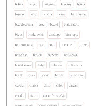
babka
bakalie
bakłażan
banamy
banan
banany
batat
bazylia
bekon
bez glutenu
bez pieczenia
beza
beziki
biała fasola
bigos
biszkopciki
biszkopt
biszkopty
bita śmietana
bitki
bób
bochenek
boczek
botwinka
brokuł
brownie
brukselka
brzoskwinie
budyń
bułeczki
bułka tarta
bułki
burak
buraki
burger
camembert
cebula
chałka
chilli
chleb
chrzan
ciastka
ciasto
ciasto francuskie
ciasto kruche
ciasto parzone
ciasto ucierane