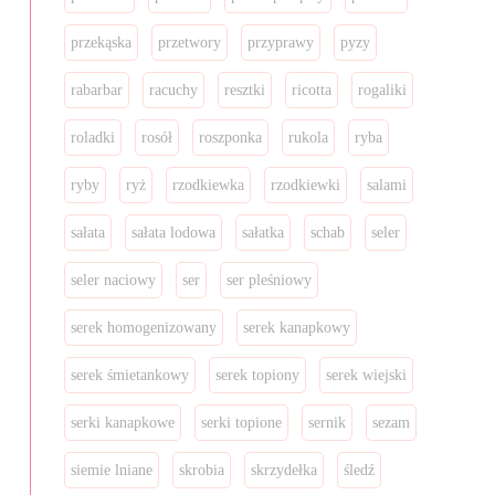
przekąska
przetwory
przyprawy
pyzy
rabarbar
racuchy
resztki
ricotta
rogaliki
roladki
rosół
roszponka
rukola
ryba
ryby
ryż
rzodkiewka
rzodkiewki
salami
sałata
sałata lodowa
sałatka
schab
seler
seler naciowy
ser
ser pleśniowy
serek homogenizowany
serek kanapkowy
serek śmietankowy
serek topiony
serek wiejski
serki kanapkowe
serki topione
sernik
sezam
siemie lniane
skrobia
skrzydełka
śledź