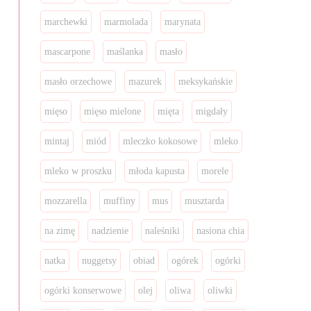
marchewki
marmolada
marynata
mascarpone
maślanka
masło
masło orzechowe
mazurek
meksykańskie
mięso
mięso mielone
mięta
migdały
mintaj
miód
mleczko kokosowe
mleko
mleko w proszku
młoda kapusta
morele
mozzarella
muffiny
mus
musztarda
na zimę
nadzienie
naleśniki
nasiona chia
natka
nuggetsy
obiad
ogórek
ogórki
ogórki konserwowe
olej
oliwa
oliwki