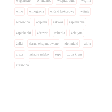
wegańskie
Wielkanoc
wieprzowina
wigilia
wino
winogrona
wiórki kokosowe
wiśnie
wołowina
wypieki
zakwas
zapiekanka
zapiekanki
zdrowie
żeberka
żelatyna
żelki
ziarna ekspandowane
ziemniaki
zioła
zrazy
zsiadłe mleko
zupa
zupa krem
żurawina