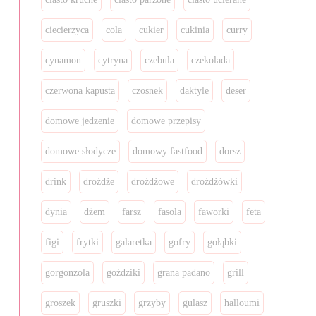
ciecierzyca
cola
cukier
cukinia
curry
cynamon
cytryna
czebula
czekolada
czerwona kapusta
czosnek
daktyle
deser
domowe jedzenie
domowe przepisy
domowe słodycze
domowy fastfood
dorsz
drink
drożdże
drożdżowe
drożdżówki
dynia
dżem
farsz
fasola
faworki
feta
figi
frytki
galaretka
gofry
gołąbki
gorgonzola
goździki
grana padano
grill
groszek
gruszki
grzyby
gulasz
halloumi