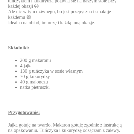
tuńczykiem i kukurydza pojawią się na naszym stole przy
każdej okazji 🤩
Ale nic w tym dziwnego, bo jest przepyszna i smakuje
każdemu 😄
Idealna na obiad, imprezę i każdą inną okazję.
Składniki:
200 g makaronu
4 jajka
130 g tuńczyka w sosie własnym
70 g kukurydzy
40 g majonezu
natka pietruszki
Przygotowanie:
Jajka gotuję na twardo. Makaron gotuję zgodnie z instrukcją
na opakowaniu. Tuńczyka i kukurydzę odsączam z zalewy.