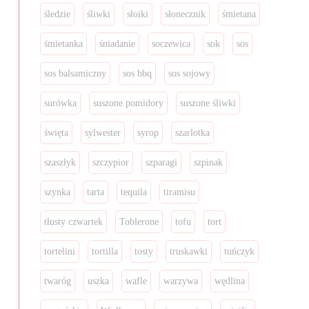
śledzie
śliwki
słoiki
słonecznik
śmietana
śmietanka
śniadanie
soczewica
sok
sos
sos balsamiczny
sos bbq
sos sojowy
surówka
suszone pomidory
suszone śliwki
święta
sylwester
syrop
szarlotka
szaszłyk
szczypior
szparagi
szpinak
szynka
tarta
tequila
tiramisu
tłusty czwartek
Toblerone
tofu
tort
tortelini
tortilla
tosty
truskawki
tuńczyk
twaróg
uszka
wafle
warzywa
wędlina