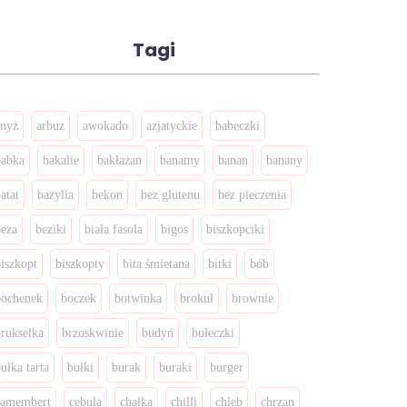
Tagi
anyż
arbuz
awokado
azjatyckie
babeczki
babka
bakalie
bakłażan
banamy
banan
banany
atat
bazylia
bekon
bez glutenu
bez pieczenia
beza
beziki
biała fasola
bigos
biszkopciki
biszkopt
biszkopty
bita śmietana
bitki
bób
bochenek
boczek
botwinka
brokuł
brownie
brukselka
brzoskwinie
budyń
bułeczki
ułka tarta
bułki
burak
buraki
burger
camembert
cebula
chałka
chilli
chleb
chrzan