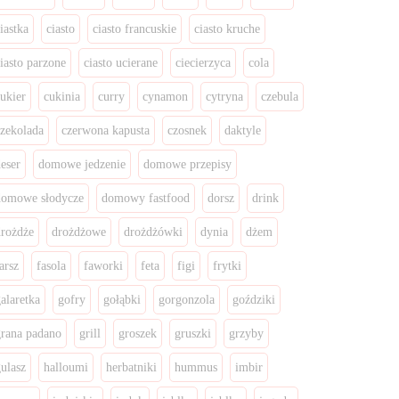
iastka
ciasto
ciasto francuskie
ciasto kruche
ciasto parzone
ciasto ucierane
ciecierzyca
cola
cukier
cukinia
curry
cynamon
cytryna
czebula
czekolada
czerwona kapusta
czosnek
daktyle
deser
domowe jedzenie
domowe przepisy
domowe słodycze
domowy fastfood
dorsz
drink
drożdże
drożdżowe
drożdżówki
dynia
dżem
arsz
fasola
faworki
feta
figi
frytki
galaretka
gofry
gołąbki
gorgonzola
goździki
grana padano
grill
groszek
gruszki
grzyby
gulasz
halloumi
herbatniki
hummus
imbir