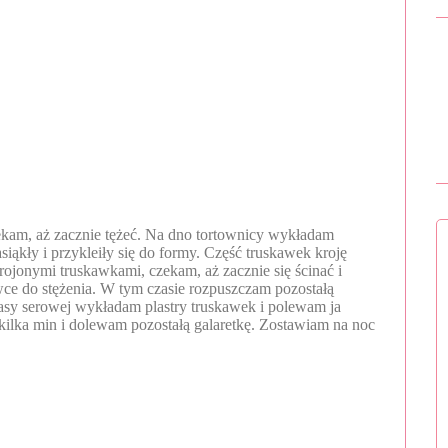
kam, aż zacznie tężeć. Na dno tortownicy wykładam
asiąkły i przykleiły się do formy. Część truskawek kroję
rojonymi truskawkami, czekam, aż zacznie się ścinać i
e do stężenia. W tym czasie rozpuszczam pozostałą
masy serowej wykładam plastry truskawek i polewam ja
a kilka min i dolewam pozostałą galaretkę. Zostawiam na noc