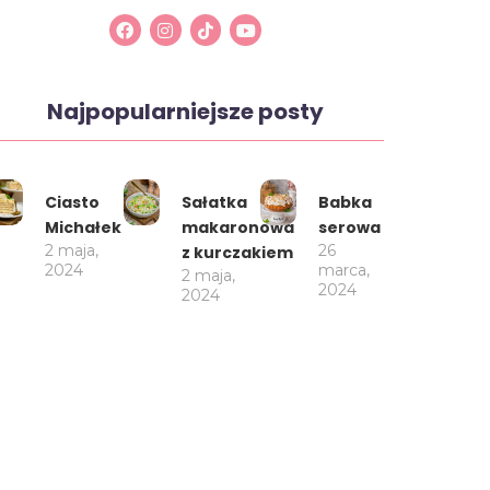
Najpopularniejsze posty
Ciasto
Sałatka
Babka
Michałek
makaronowa
serowa
2 maja,
26
z kurczakiem
2024
marca,
2 maja,
2024
2024