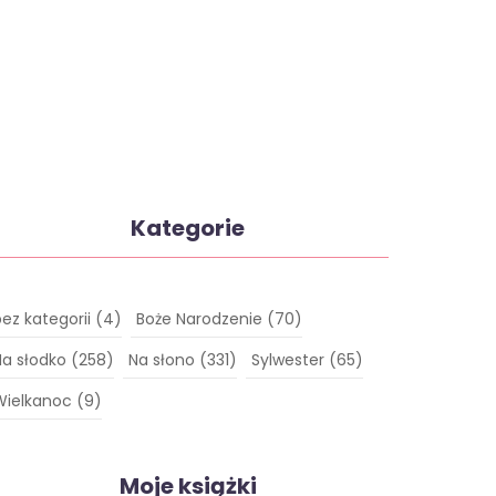
Kategorie
bez kategorii
(4)
Boże Narodzenie
(70)
Na słodko
(258)
Na słono
(331)
Sylwester
(65)
Wielkanoc
(9)
Moje książki