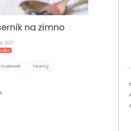
ernik na zimno
ca, 2021
łodko
truskawki
twaróg
k.