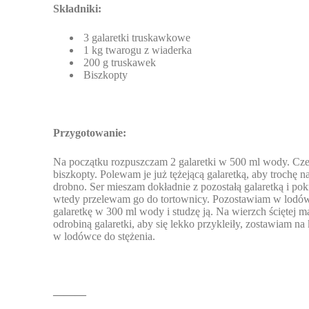
Składniki:
3 galaretki truskawkowe
1 kg twarogu z wiaderka
200 g truskawek
Biszkopty
Przygotowanie:
Na początku rozpuszczam 2 galaretki w 500 ml wody. Cze
biszkopty. Polewam je już tężejącą galaretką, aby trochę n
drobno. Ser mieszam dokładnie z pozostałą galaretką i pok
wtedy przelewam go do tortownicy. Pozostawiam w lodówc
galaretkę w 300 ml wody i studzę ją. Na wierzch ściętej 
odrobiną galaretki, aby się lekko przykleiły, zostawiam n
w lodówce do stężenia.
———