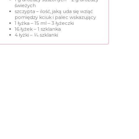
świeżych
szczypta – ilość, jaką uda się wziąć
pomiędzy kciuk i palec wskazujący
1 łyżka – 15 ml – 3 łyżeczki
16 łyżek – 1 szklanka
4 łyżki – 1⁄4 szklanki