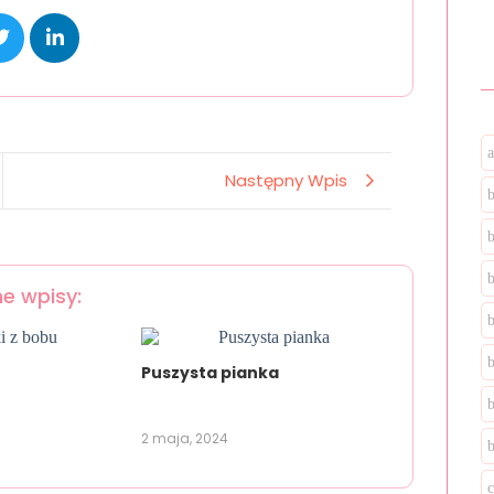
Następny Wpis
b
e wpisy:
Puszysta pianka
2 maja, 2024
b