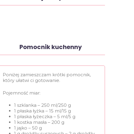
Pomocnik kuchenny
Poniżej zamieszczam krótki pomocnik,
który ułatwi ci gotowanie.
Pojemność miar:
1 szklanka – 250 ml/250 g
1 płaska łyżka – 15 ml/15 g
1 płaska łyżeczka – 5 ml/5 g
1 kostka masła – 200 g
1 jajko – 50 g
1 g drożdży suszonych – 2 g drożdży