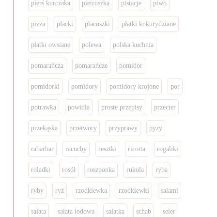
pierś kurczaka
pietruszka
pistacje
piwo
pizza
placki
placuszki
płatki kukurydziane
płatki owsiane
polewa
polska kuchnia
pomarańcza
pomarańcze
pomidor
pomidorki
pomidory
pomidory krojone
por
potrawka
powidła
proste przepisy
przecier
przekąska
przetwory
przyprawy
pyzy
rabarbar
racuchy
resztki
ricotta
rogaliki
roladki
rosół
roszponka
rukola
ryba
ryby
ryż
rzodkiewka
rzodkiewki
salami
sałata
sałata lodowa
sałatka
schab
seler