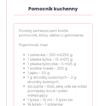
Pomocnik kuchenny
Poniżej zamieszczam krótki
pomocnik, który ułatwi ci gotowanie.
Pojemność miar:
1 szklanka – 250 ml/250 g
1 płaska łyżka – 15 ml/15 g
1 płaska łyżeczka – 5 ml/5 g
1 kostka masła – 200 g
1 jajko – 50 g
1 g drożdży suszonych – 2 g
drożdży świeżych
szczypta – ilość, jaką uda się wziąć
pomiędzy kciuk i palec
wskazujący
1 łyżka – 15 ml – 3 łyżeczki
16 łyżek – 1 szklanka