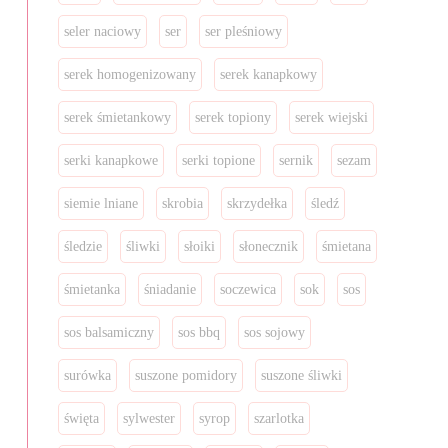
seler naciowy
ser
ser pleśniowy
serek homogenizowany
serek kanapkowy
serek śmietankowy
serek topiony
serek wiejski
serki kanapkowe
serki topione
sernik
sezam
siemie lniane
skrobia
skrzydełka
śledź
śledzie
śliwki
słoiki
słonecznik
śmietana
śmietanka
śniadanie
soczewica
sok
sos
sos balsamiczny
sos bbq
sos sojowy
surówka
suszone pomidory
suszone śliwki
święta
sylwester
syrop
szarlotka