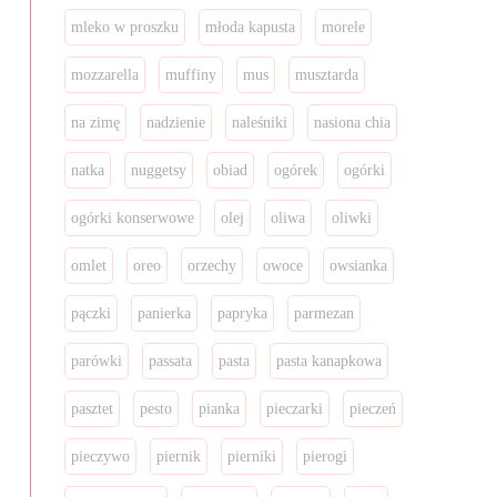
mleko w proszku
młoda kapusta
morele
mozzarella
muffiny
mus
musztarda
na zimę
nadzienie
naleśniki
nasiona chia
natka
nuggetsy
obiad
ogórek
ogórki
ogórki konserwowe
olej
oliwa
oliwki
omlet
oreo
orzechy
owoce
owsianka
pączki
panierka
papryka
parmezan
parówki
passata
pasta
pasta kanapkowa
pasztet
pesto
pianka
pieczarki
pieczeń
pieczywo
piernik
pierniki
pierogi