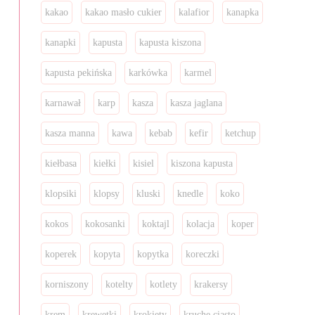
kakao
kakao masło cukier
kalafior
kanapka
kanapki
kapusta
kapusta kiszona
kapusta pekińska
karkówka
karmel
karnawał
karp
kasza
kasza jaglana
kasza manna
kawa
kebab
kefir
ketchup
kiełbasa
kiełki
kisiel
kiszona kapusta
klopsiki
klopsy
kluski
knedle
koko
kokos
kokosanki
koktajl
kolacja
koper
koperek
kopyta
kopytka
koreczki
korniszony
kotelty
kotlety
krakersy
krem
krewetki
krokiety
kruche ciasto