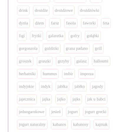
drink
drożdże
drożdżowe
drożdżówki
dynia
dżem
farsz
fasola
faworki
feta
figi
frytki
galaretka
gofry
gołąbki
gorgonzola
goździki
grana padano
grill
groszek
gruszki
grzyby
gulasz
halloumi
herbatniki
hummus
imbir
impreza
indyjskie
indyk
jabłka
jabłko
jagody
jajecznica
jajka
jajko
jajks
jak u babci
jednogarnkowe
jesień
jogurt
jogurt grecki
jogurt naturalny
kabanos
kabanosy
kajmak