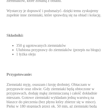
ziemniaków, które zostaną z obiadu.
Wystarczy je doprawić i podsmażyć- dzięki temu zyskujemy
zupełnie inne ziemniaki, które sprawdzą się na obiad i kolację.
Składniki:
350 g ugotowanych ziemniaków
Ulubiona przyprawy do ziemniaków (przepis na blogu)
1 łyżka oleju
Przygotowanie:
Ziemniaki myję, osuszam i kroję drobniej. Obtaczam w
przyprawie oraz oliwie. Gdy ziemniaki będą obtoczone w
przyprawach, dodaję mąkę ziemniaczaną i całość dokładnie
mieszam. Gotowe ziemniaki wykładam jedną warstwą na
blaszce do pieczenia (bez płynu który zbierze się w misce).
Piekę w 180 stopniach przez ok. 50 min, aż ziemniaki będą