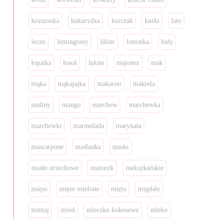
kruszonka
kukurydza
kurczak
kurki
lato
leczo
lemingtony
likier
limonka
lody
łopatka
łosoś
lukier
majonez
mak
mąka
mąkajajka
makaron
makrela
maliny
mango
marchew
marchewka
marchewki
marmolada
marynata
mascarpone
maślanka
masło
masło orzechowe
mazurek
meksykańskie
mięso
mięso mielone
mięta
migdały
mintaj
miód
mleczko kokosowe
mleko