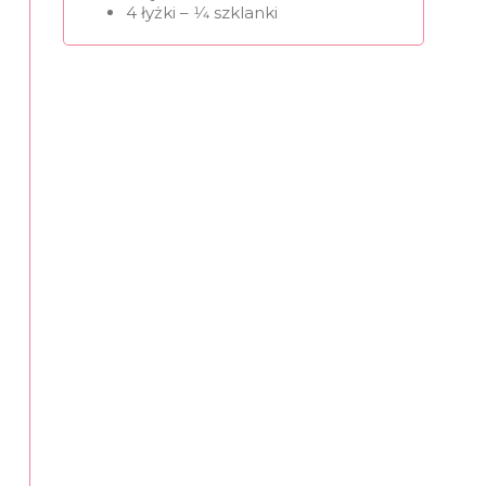
4 łyżki – 1⁄4 szklanki