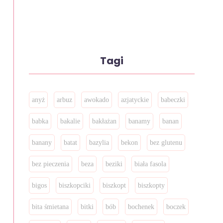
Tagi
anyż
arbuz
awokado
azjatyckie
babeczki
babka
bakalie
bakłażan
banamy
banan
banany
batat
bazylia
bekon
bez glutenu
bez pieczenia
beza
beziki
biała fasola
bigos
biszkopciki
biszkopt
biszkopty
bita śmietana
bitki
bób
bochenek
boczek