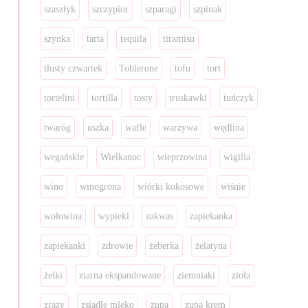
szaszłyk
szczypior
szparagi
szpinak
szynka
tarta
tequila
tiramisu
tłusty czwartek
Toblerone
tofu
tort
tortelini
tortilla
tosty
truskawki
tuńczyk
twaróg
uszka
wafle
warzywa
wędlina
wegańskie
Wielkanoc
wieprzowina
wigilia
wino
winogrona
wiórki kokosowe
wiśnie
wołowina
wypieki
zakwas
zapiekanka
zapiekanki
zdrowie
żeberka
żelatyna
żelki
ziarna ekspandowane
ziemniaki
zioła
zrazy
zsiadłe mleko
zupa
zupa krem