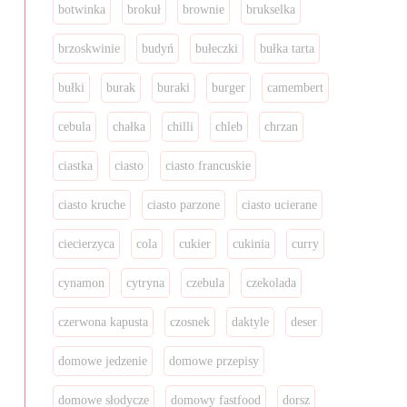
botwinka
brokuł
brownie
brukselka
brzoskwinie
budyń
bułeczki
bułka tarta
bułki
burak
buraki
burger
camembert
cebula
chałka
chilli
chleb
chrzan
ciastka
ciasto
ciasto francuskie
ciasto kruche
ciasto parzone
ciasto ucierane
ciecierzyca
cola
cukier
cukinia
curry
cynamon
cytryna
czebula
czekolada
czerwona kapusta
czosnek
daktyle
deser
domowe jedzenie
domowe przepisy
domowe słodycze
domowy fastfood
dorsz