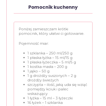
Pomocnik kuchenny
Poniżej zamieszczam krótki
pomocnik, który ułatwi ci gotowanie.
Pojemność miar:
1 szklanka – 250 ml/250 g
1 płaska łyżka – 15 ml/15 g
1 płaska łyżeczka – 5 ml/5 g
1 kostka masła – 200 g
1 jajko – 50 g
1 g drożdży suszonych – 2 g
drożdży świeżych
szczypta – ilość, jaką uda się wziąć
pomiędzy kciuk i palec
wskazujący
1 łyżka – 15 ml – 3 łyżeczki
16 łyżek – 1 szklanka