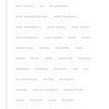
seler naciowy
ser
ser pleśniowy
serek homogenizowany
serek kanapkowy
serek śmietankowy
serek topiony
serek wiejski
serki kanapkowe
serki topione
sernik
sezam
siemie lniane
skrobia
skrzydełka
śledź
śledzie
śliwki
słoiki
słonecznik
śmietana
śmietanka
śniadanie
soczewica
sok
sos
sos balsamiczny
sos bbq
sos sojowy
surówka
suszone pomidory
suszone śliwki
święta
sylwester
syrop
szarlotka