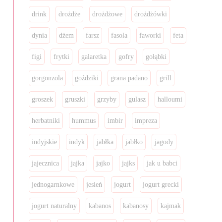
drink
drożdże
drożdżowe
drożdżówki
dynia
dżem
farsz
fasola
faworki
feta
figi
frytki
galaretka
gofry
gołąbki
gorgonzola
goździki
grana padano
grill
groszek
gruszki
grzyby
gulasz
halloumi
herbatniki
hummus
imbir
impreza
indyjskie
indyk
jabłka
jabłko
jagody
jajecznica
jajka
jajko
jajks
jak u babci
jednogarnkowe
jesień
jogurt
jogurt grecki
jogurt naturalny
kabanos
kabanosy
kajmak