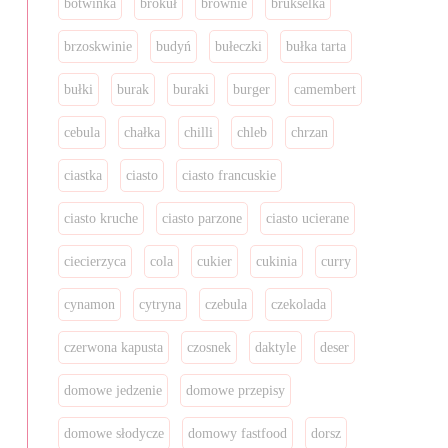
botwinka
brokuł
brownie
brukselka
brzoskwinie
budyń
bułeczki
bułka tarta
bułki
burak
buraki
burger
camembert
cebula
chałka
chilli
chleb
chrzan
ciastka
ciasto
ciasto francuskie
ciasto kruche
ciasto parzone
ciasto ucierane
ciecierzyca
cola
cukier
cukinia
curry
cynamon
cytryna
czebula
czekolada
czerwona kapusta
czosnek
daktyle
deser
domowe jedzenie
domowe przepisy
domowe słodycze
domowy fastfood
dorsz