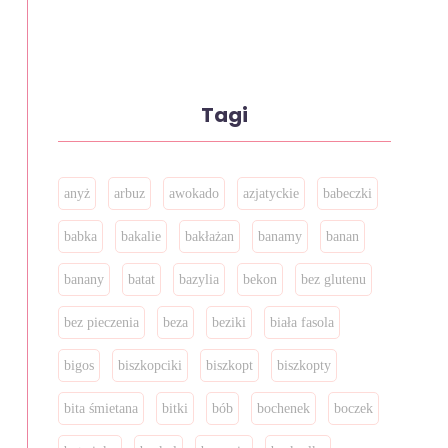
Tagi
anyż
arbuz
awokado
azjatyckie
babeczki
babka
bakalie
bakłażan
banamy
banan
banany
batat
bazylia
bekon
bez glutenu
bez pieczenia
beza
beziki
biała fasola
bigos
biszkopciki
biszkopt
biszkopty
bita śmietana
bitki
bób
bochenek
boczek