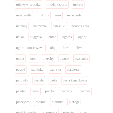
mleko w proszku
młoda kapusta
morele
mozzarella
muffiny
mus
musztarda
na zimę
nadzienie
naleśniki
nasiona chia
natka
nuggetsy
obiad
ogórek
ogórki
ogórki konserwowe
olej
oliwa
oliwki
omlet
oreo
orzechy
owoce
owsianka
pączki
panierka
papryka
parmezan
parówki
passata
pasta
pasta kanapkowa
pasztet
pesto
pianka
pieczarki
pieczeń
pieczywo
piernik
pierniki
pierogi
pierś kurczaka
pietruszka
pistacje
piwo