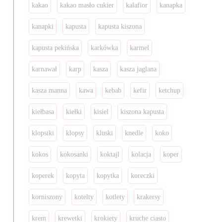
kakao
kakao masło cukier
kalafior
kanapka
kanapki
kapusta
kapusta kiszona
kapusta pekińska
karkówka
karmel
karnawał
karp
kasza
kasza jaglana
kasza manna
kawa
kebab
kefir
ketchup
kiełbasa
kiełki
kisiel
kiszona kapusta
klopsiki
klopsy
kluski
knedle
koko
kokos
kokosanki
koktajl
kolacja
koper
koperek
kopyta
kopytka
koreczki
korniszony
kotelty
kotlety
krakersy
krem
krewetki
krokiety
kruche ciasto