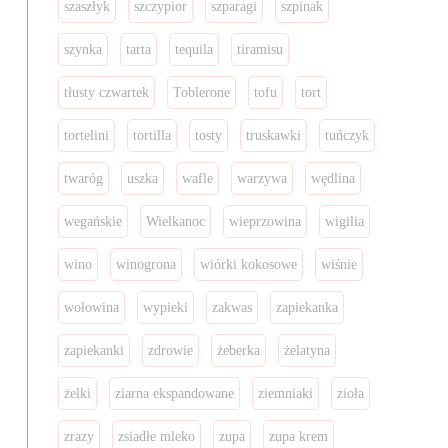
szaszłyk
szczypior
szparagi
szpinak
szynka
tarta
tequila
tiramisu
tłusty czwartek
Toblerone
tofu
tort
tortelini
tortilla
tosty
truskawki
tuńczyk
twaróg
uszka
wafle
warzywa
wędlina
wegańskie
Wielkanoc
wieprzowina
wigilia
wino
winogrona
wiórki kokosowe
wiśnie
wołowina
wypieki
zakwas
zapiekanka
zapiekanki
zdrowie
żeberka
żelatyna
żelki
ziarna ekspandowane
ziemniaki
zioła
zrazy
zsiadłe mleko
zupa
zupa krem