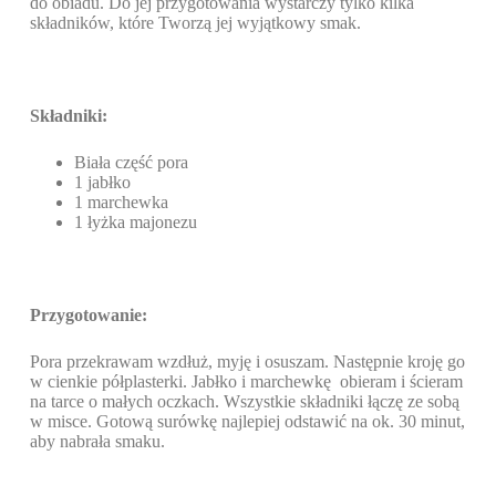
do obiadu. Do jej przygotowania wystarczy tylko kilka
składników, które Tworzą jej wyjątkowy smak.
Składniki:
Biała część pora
1 jabłko
1 marchewka
1 łyżka majonezu
Przygotowanie:
Pora przekrawam wzdłuż, myję i osuszam. Następnie kroję go
w cienkie półplasterki. Jabłko i marchewkę obieram i ścieram
na tarce o małych oczkach. Wszystkie składniki łączę ze sobą
w misce. Gotową surówkę najlepiej odstawić na ok. 30 minut,
aby nabrała smaku.