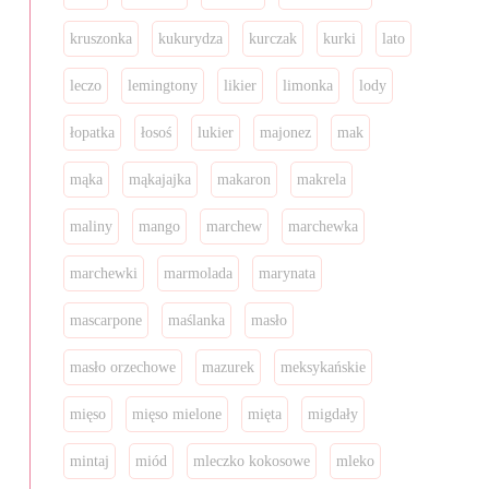
kruszonka
kukurydza
kurczak
kurki
lato
leczo
lemingtony
likier
limonka
lody
łopatka
łosoś
lukier
majonez
mak
mąka
mąkajajka
makaron
makrela
maliny
mango
marchew
marchewka
marchewki
marmolada
marynata
mascarpone
maślanka
masło
masło orzechowe
mazurek
meksykańskie
mięso
mięso mielone
mięta
migdały
mintaj
miód
mleczko kokosowe
mleko