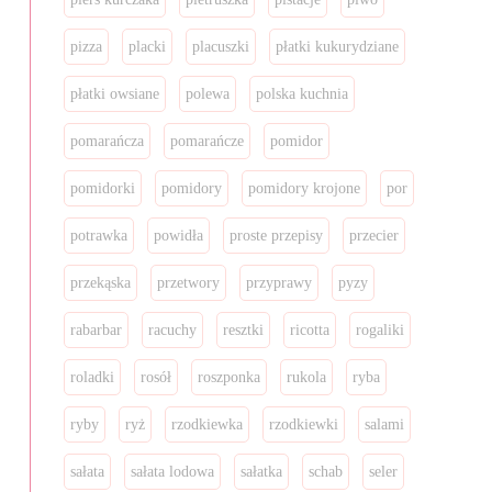
pizza
placki
placuszki
płatki kukurydziane
płatki owsiane
polewa
polska kuchnia
pomarańcza
pomarańcze
pomidor
pomidorki
pomidory
pomidory krojone
por
potrawka
powidła
proste przepisy
przecier
przekąska
przetwory
przyprawy
pyzy
rabarbar
racuchy
resztki
ricotta
rogaliki
roladki
rosół
roszponka
rukola
ryba
ryby
ryż
rzodkiewka
rzodkiewki
salami
sałata
sałata lodowa
sałatka
schab
seler