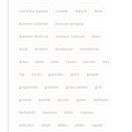
czerwona kapusta
czosnek
daktyle
deser
domowe jedzenie
domowe przepisy
domowe słodycze
domowy fastfood
dorsz
drink
drożdże
drożdżowe
drożdżówki
dynia
dżem
farsz
fasola
faworki
feta
figi
frytki
galaretka
gofry
gołąbki
gorgonzola
goździki
grana padano
grill
groszek
gruszki
grzyby
gulasz
halloumi
herbatniki
hummus
imbir
impreza
indyjskie
indyk
jabłka
jabłko
jagody