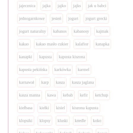
jajecznica
jajka
jajko
jajks
jak u babci
jednogarnkowe
jesień
jogurt
jogurt grecki
jogurt naturalny
kabanos
kabanosy
kajmak
kakao
kakao masło cukier
kalafior
kanapka
kanapki
kapusta
kapusta kiszona
kapusta pekińska
karkówka
karmel
karnawał
karp
kasza
kasza jaglana
kasza manna
kawa
kebab
kefir
ketchup
kiełbasa
kiełki
kisiel
kiszona kapusta
klopsiki
klopsy
kluski
knedle
koko