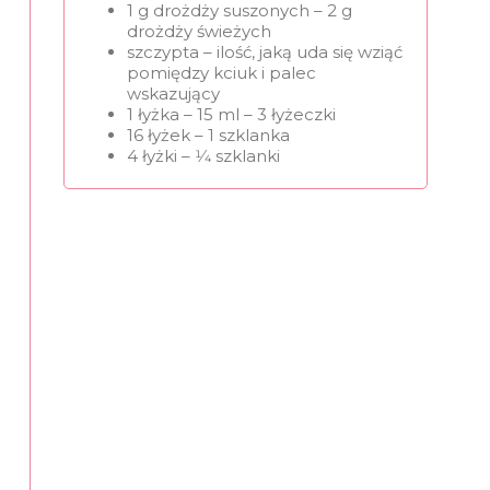
1 g drożdży suszonych – 2 g
drożdży świeżych
szczypta – ilość, jaką uda się wziąć
pomiędzy kciuk i palec
wskazujący
1 łyżka – 15 ml – 3 łyżeczki
16 łyżek – 1 szklanka
4 łyżki – 1⁄4 szklanki