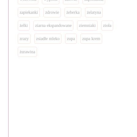
zapiekanki
zdrowie
żeberka
żelatyna
żelki
ziarna ekspandowane
ziemniaki
zioła
zrazy
zsiadłe mleko
zupa
zupa krem
żurawina