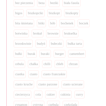
bez pieczenia
beza
beziki
biała fasola
bigos
biszkopciki
biszkopt
biszkopty
bita śmietana
bitki
bób
bochenek
boczek
botwinka
brokuł
brownie
brukselka
brzoskwinie
budyń
bułeczki
bułka tarta
bułki
burak
buraki
burger
camembert
cebula
chałka
chilli
chleb
chrzan
ciastka
ciasto
ciasto francuskie
ciasto kruche
ciasto parzone
ciasto ucierane
ciecierzyca
cola
cukier
cukinia
curry
cynamon
cytryna
czebula
czekolada