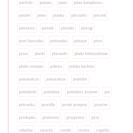
parówki
passata
pasta
pasta kanapkowa
pasztet
pesto
pianka
pieczarki
pieczeń
pieczywo
piernik
pierniki
pierogi
pierś kurczaka
pietruszka
pistacje
piwo
pizza
placki
placuszki
płatki kukurydziane
płatki owsiane
polewa
polska kuchnia
pomarańcza
pomarańcze
pomidor
pomidorki
pomidory
pomidory krojone
por
potrawka
powidła
proste przepisy
przecier
przekąska
przetwory
przyprawy
pyzy
rabarbar
racuchy
resztki
ricotta
rogaliki