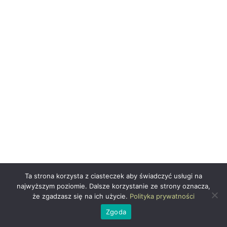
Ta strona korzysta z ciasteczek aby świadczyć usługi na
najwyższym poziomie. Dalsze korzystanie ze strony oznacza,
że zgadzasz się na ich użycie.
Polityka prywatności
Zaobserwuj mnie na Instagramie
Zgoda