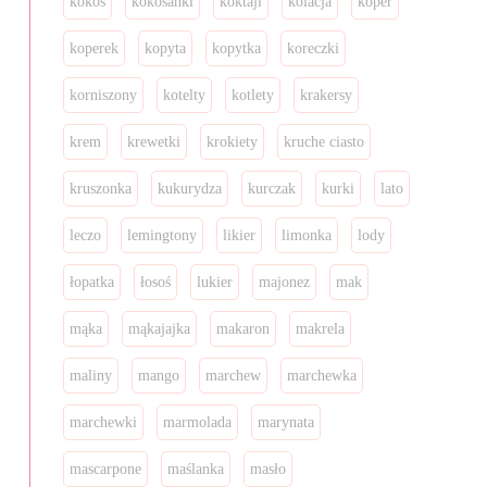
kokos
kokosanki
koktajl
kolacja
koper
koperek
kopyta
kopytka
koreczki
korniszony
kotelty
kotlety
krakersy
krem
krewetki
krokiety
kruche ciasto
kruszonka
kukurydza
kurczak
kurki
lato
leczo
lemingtony
likier
limonka
lody
łopatka
łosoś
lukier
majonez
mak
mąka
mąkajajka
makaron
makrela
maliny
mango
marchew
marchewka
marchewki
marmolada
marynata
mascarpone
maślanka
masło