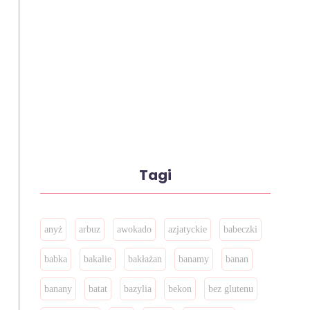
Tagi
anyż
arbuz
awokado
azjatyckie
babeczki
babka
bakalie
bakłażan
banamy
banan
banany
batat
bazylia
bekon
bez glutenu