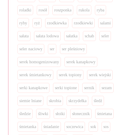
roladki
rosół
roszponka
rukola
ryba
ryby
ryż
rzodkiewka
rzodkiewki
salami
sałata
sałata lodowa
sałatka
schab
seler
seler naciowy
ser
ser pleśniowy
serek homogenizowany
serek kanapkowy
serek śmietankowy
serek topiony
serek wiejski
serki kanapkowe
serki topione
sernik
sezam
siemie lniane
skrobia
skrzydełka
śledź
śledzie
śliwki
słoiki
słonecznik
śmietana
śmietanka
śniadanie
soczewica
sok
sos