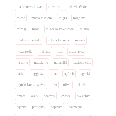
masło orzechowe
mazurek
meksykańskie
mięso
mięso mielone
mięta
migdały
mintaj
miód
mleczko kokosowe
mleko
mleko w proszku
młoda kapusta
morele
mozzarella
muffiny
mus
musztarda
na zimę
nadzienie
naleśniki
nasiona chia
natka
nuggetsy
obiad
ogórek
ogórki
ogórki konserwowe
olej
oliwa
oliwki
omlet
oreo
orzechy
owoce
owsianka
pączki
panierka
papryka
parmezan