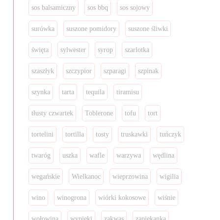
sos balsamiczny
sos bbq
sos sojowy
surówka
suszone pomidory
suszone śliwki
święta
sylwester
syrop
szarlotka
szaszłyk
szczypior
szparagi
szpinak
szynka
tarta
tequila
tiramisu
tłusty czwartek
Toblerone
tofu
tort
tortelini
tortilla
tosty
truskawki
tuńczyk
twaróg
uszka
wafle
warzywa
wędlina
wegańskie
Wielkanoc
wieprzowina
wigilia
wino
winogrona
wiórki kokosowe
wiśnie
wołowina
wypieki
zakwas
zapiekanka