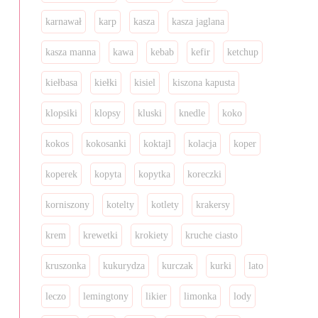
karnawał
karp
kasza
kasza jaglana
kasza manna
kawa
kebab
kefir
ketchup
kiełbasa
kiełki
kisiel
kiszona kapusta
klopsiki
klopsy
kluski
knedle
koko
kokos
kokosanki
koktajl
kolacja
koper
koperek
kopyta
kopytka
koreczki
korniszony
kotelty
kotlety
krakersy
krem
krewetki
krokiety
kruche ciasto
kruszonka
kukurydza
kurczak
kurki
lato
leczo
lemingtony
likier
limonka
lody