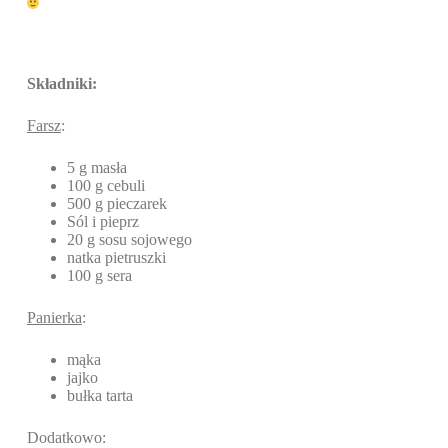
Składniki:
Farsz
:
5 g masła
100 g cebuli
500 g pieczarek
Sól i pieprz
20 g sosu sojowego
natka pietruszki
100 g sera
Panierka
:
mąka
jajko
bułka tarta
Dodatkowo: