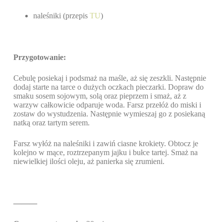
naleśniki (przepis
TU
)
Przygotowanie:
Cebulę posiekaj i podsmaż na maśle, aż się zeszkli. Następnie
dodaj starte na tarce o dużych oczkach pieczarki. Dopraw do
smaku sosem sojowym, solą oraz pieprzem i smaż, aż z
warzyw całkowicie odparuje woda. Farsz przełóż do miski i
zostaw do wystudzenia. Następnie wymieszaj go z posiekaną
natką oraz tartym serem.
Farsz wyłóż na naleśniki i zawiń ciasne krokiety. Obtocz je
kolejno w mące, roztrzepanym jajku i bułce tartej. Smaż na
niewielkiej ilości oleju, aż panierka się zrumieni.
———