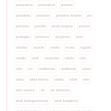
pomarańcza
pomarańcze
pomidor
pomidorki
pomidory
pomidory krojone
por
potrawka
powidła
proste przepisy
przecier
przekąska
przetwory
przyprawy
pyzy
rabarbar
racuchy
resztki
ricotta
rogaliki
roladki
rosół
roszponka
rukola
ryba
ryby
ryż
rzodkiewka
rzodkiewki
salami
sałata
sałata lodowa
sałatka
schab
seler
seler naciowy
ser
ser pleśniowy
serek homogenizowany
serek kanapkowy