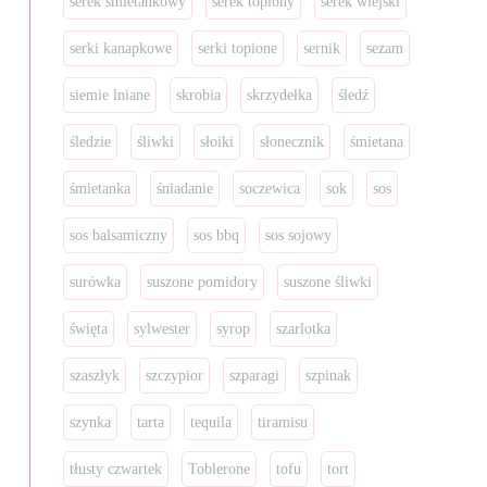
serek śmietankowy
serek topiony
serek wiejski
serki kanapkowe
serki topione
sernik
sezam
siemie lniane
skrobia
skrzydełka
śledź
śledzie
śliwki
słoiki
słonecznik
śmietana
śmietanka
śniadanie
soczewica
sok
sos
sos balsamiczny
sos bbq
sos sojowy
surówka
suszone pomidory
suszone śliwki
święta
sylwester
syrop
szarlotka
szaszłyk
szczypior
szparagi
szpinak
szynka
tarta
tequila
tiramisu
tłusty czwartek
Toblerone
tofu
tort