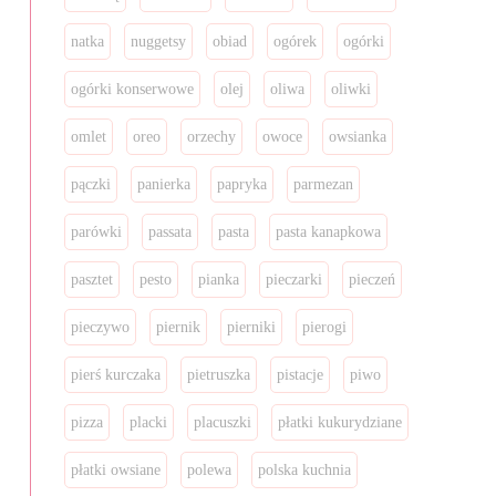
natka
nuggetsy
obiad
ogórek
ogórki
ogórki konserwowe
olej
oliwa
oliwki
omlet
oreo
orzechy
owoce
owsianka
pączki
panierka
papryka
parmezan
parówki
passata
pasta
pasta kanapkowa
pasztet
pesto
pianka
pieczarki
pieczeń
pieczywo
piernik
pierniki
pierogi
pierś kurczaka
pietruszka
pistacje
piwo
pizza
placki
placuszki
płatki kukurydziane
płatki owsiane
polewa
polska kuchnia