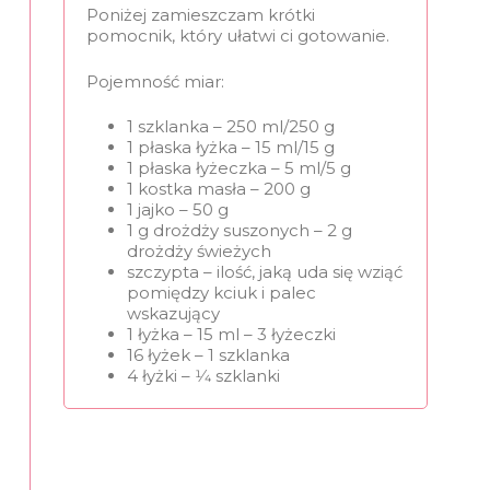
Poniżej zamieszczam krótki
pomocnik, który ułatwi ci gotowanie.
Pojemność miar:
1 szklanka – 250 ml/250 g
1 płaska łyżka – 15 ml/15 g
1 płaska łyżeczka – 5 ml/5 g
1 kostka masła – 200 g
1 jajko – 50 g
1 g drożdży suszonych – 2 g
drożdży świeżych
szczypta – ilość, jaką uda się wziąć
pomiędzy kciuk i palec
wskazujący
1 łyżka – 15 ml – 3 łyżeczki
16 łyżek – 1 szklanka
4 łyżki – 1⁄4 szklanki