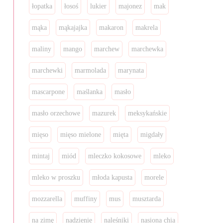
łopatka
łosoś
lukier
majonez
mak
mąka
mąkajajka
makaron
makrela
maliny
mango
marchew
marchewka
marchewki
marmolada
marynata
mascarpone
maślanka
masło
masło orzechowe
mazurek
meksykańskie
mięso
mięso mielone
mięta
migdały
mintaj
miód
mleczko kokosowe
mleko
mleko w proszku
młoda kapusta
morele
mozzarella
muffiny
mus
musztarda
na zimę
nadzienie
naleśniki
nasiona chia