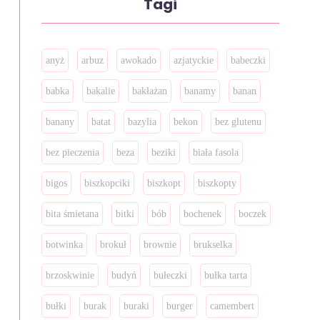
Tagi
anyż
arbuz
awokado
azjatyckie
babeczki
babka
bakalie
bakłażan
banamy
banan
banany
batat
bazylia
bekon
bez glutenu
bez pieczenia
beza
beziki
biała fasola
bigos
biszkopciki
biszkopt
biszkopty
bita śmietana
bitki
bób
bochenek
boczek
botwinka
brokuł
brownie
brukselka
brzoskwinie
budyń
bułeczki
bułka tarta
bułki
burak
buraki
burger
camembert