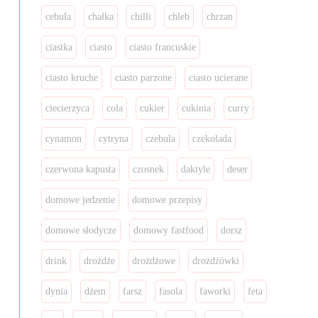
cebula
chałka
chilli
chleb
chrzan
ciastka
ciasto
ciasto francuskie
ciasto kruche
ciasto parzone
ciasto ucierane
ciecierzyca
cola
cukier
cukinia
curry
cynamon
cytryna
czebula
czekolada
czerwona kapusta
czosnek
daktyle
deser
domowe jedzenie
domowe przepisy
domowe słodycze
domowy fastfood
dorsz
drink
drożdże
drożdżowe
drożdżówki
dynia
dżem
farsz
fasola
faworki
feta