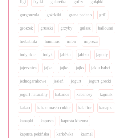
figi
frytki
galaretka
gofry
gołąbki
gorgonzola
goździki
grana padano
grill
groszek
gruszki
grzyby
gulasz
halloumi
herbatniki
hummus
imbir
impreza
indyjskie
indyk
jabłka
jabłko
jagody
jajecznica
jajka
jajko
jajks
jak u babci
jednogarnkowe
jesień
jogurt
jogurt grecki
jogurt naturalny
kabanos
kabanosy
kajmak
kakao
kakao masło cukier
kalafior
kanapka
kanapki
kapusta
kapusta kiszona
kapusta pekińska
karkówka
karmel