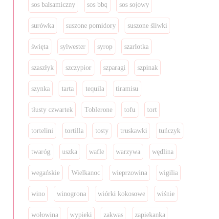
sos balsamiczny
sos bbq
sos sojowy
surówka
suszone pomidory
suszone śliwki
święta
sylwester
syrop
szarlotka
szaszłyk
szczypior
szparagi
szpinak
szynka
tarta
tequila
tiramisu
tłusty czwartek
Toblerone
tofu
tort
tortelini
tortilla
tosty
truskawki
tuńczyk
twaróg
uszka
wafle
warzywa
wędlina
wegańskie
Wielkanoc
wieprzowina
wigilia
wino
winogrona
wiórki kokosowe
wiśnie
wołowina
wypieki
zakwas
zapiekanka