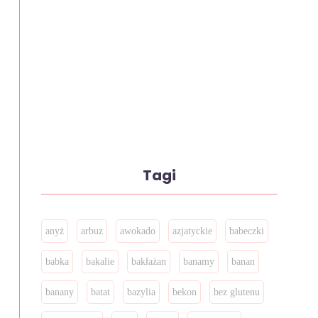
Tagi
anyż
arbuz
awokado
azjatyckie
babeczki
babka
bakalie
bakłażan
banamy
banan
banany
batat
bazylia
bekon
bez glutenu