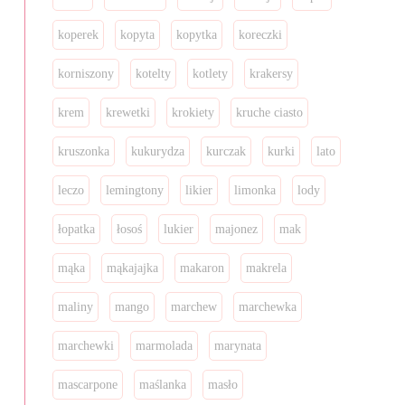
koperek
kopyta
kopytka
koreczki
korniszony
kotelty
kotlety
krakersy
krem
krewetki
krokiety
kruche ciasto
kruszonka
kukurydza
kurczak
kurki
lato
leczo
lemingtony
likier
limonka
lody
łopatka
łosoś
lukier
majonez
mak
mąka
mąkajajka
makaron
makrela
maliny
mango
marchew
marchewka
marchewki
marmolada
marynata
mascarpone
maślanka
masło