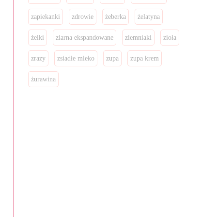
zapiekanki
zdrowie
żeberka
żelatyna
żelki
ziarna ekspandowane
ziemniaki
zioła
zrazy
zsiadłe mleko
zupa
zupa krem
żurawina