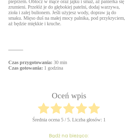
pieprzem. Obtocz w mące oraz jajku i smaż, aż panierka się
zrumieni. Przełóż je do głębokiej patelni, dodaj warzywa,
zioła i zalej bulionem. Jeśli użyjesz wody, dopraw ją do
smaku. Mięso duś na małej mocy palnika, pod przykryciem,
aż będzie miękkie i kruche.
———
Czas przygotowania:
30 min
Czas gotowania:
1 godzina
Oceń wpis
Średnia ocena
5
/ 5. Liczba głosów:
1
Bądź na bieżąco: