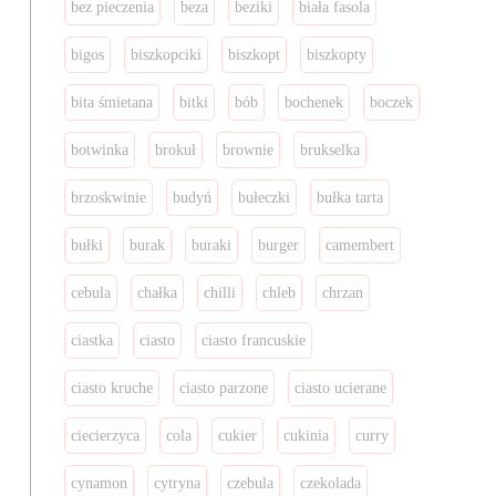
bez pieczenia
beza
beziki
biała fasola
bigos
biszkopciki
biszkopt
biszkopty
bita śmietana
bitki
bób
bochenek
boczek
botwinka
brokuł
brownie
brukselka
brzoskwinie
budyń
bułeczki
bułka tarta
bułki
burak
buraki
burger
camembert
cebula
chałka
chilli
chleb
chrzan
ciastka
ciasto
ciasto francuskie
ciasto kruche
ciasto parzone
ciasto ucierane
ciecierzyca
cola
cukier
cukinia
curry
cynamon
cytryna
czebula
czekolada