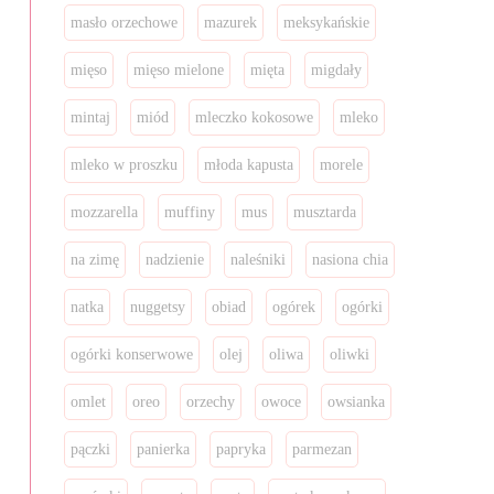
masło orzechowe
mazurek
meksykańskie
mięso
mięso mielone
mięta
migdały
mintaj
miód
mleczko kokosowe
mleko
mleko w proszku
młoda kapusta
morele
mozzarella
muffiny
mus
musztarda
na zimę
nadzienie
naleśniki
nasiona chia
natka
nuggetsy
obiad
ogórek
ogórki
ogórki konserwowe
olej
oliwa
oliwki
omlet
oreo
orzechy
owoce
owsianka
pączki
panierka
papryka
parmezan