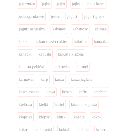
jajecznica
jajka
jajko
jajks
jak u babci
jednogarnkowe
jesień
jogurt
jogurt grecki
jogurt naturalny
kabanos
kabanosy
kajmak
kakao
kakao masło cukier
kalafior
kanapka
kanapki
kapusta
kapusta kiszona
kapusta pekińska
karkówka
karmel
karnawał
karp
kasza
kasza jaglana
kasza manna
kawa
kebab
kefir
ketchup
kiełbasa
kiełki
kisiel
kiszona kapusta
klopsiki
klopsy
kluski
knedle
koko
kokos
kokosanki
koktajl
kolacja
koper