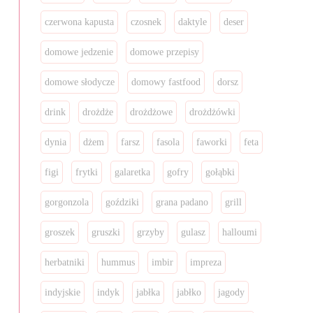
czerwona kapusta
czosnek
daktyle
deser
domowe jedzenie
domowe przepisy
domowe słodycze
domowy fastfood
dorsz
drink
drożdże
drożdżowe
drożdżówki
dynia
dżem
farsz
fasola
faworki
feta
figi
frytki
galaretka
gofry
gołąbki
gorgonzola
goździki
grana padano
grill
groszek
gruszki
grzyby
gulasz
halloumi
herbatniki
hummus
imbir
impreza
indyjskie
indyk
jabłka
jabłko
jagody