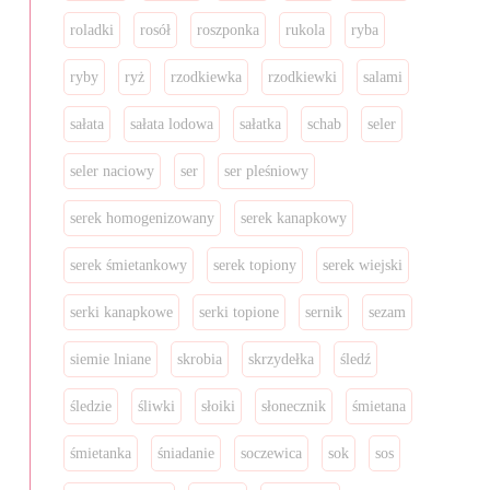
roladki
rosół
roszponka
rukola
ryba
ryby
ryż
rzodkiewka
rzodkiewki
salami
sałata
sałata lodowa
sałatka
schab
seler
seler naciowy
ser
ser pleśniowy
serek homogenizowany
serek kanapkowy
serek śmietankowy
serek topiony
serek wiejski
serki kanapkowe
serki topione
sernik
sezam
siemie lniane
skrobia
skrzydełka
śledź
śledzie
śliwki
słoiki
słonecznik
śmietana
śmietanka
śniadanie
soczewica
sok
sos