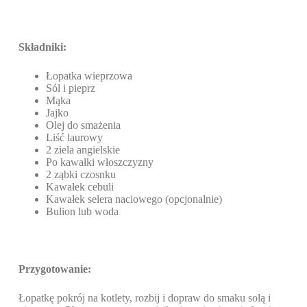
Składniki:
Łopatka wieprzowa
Sól i pieprz
Mąka
Jajko
Olej do smażenia
Liść laurowy
2 ziela angielskie
Po kawałki włoszczyzny
2 ząbki czosnku
Kawałek cebuli
Kawałek selera naciowego (opcjonalnie)
Bulion lub woda
Przygotowanie:
Łopatkę pokrój na kotlety, rozbij i dopraw do smaku solą i