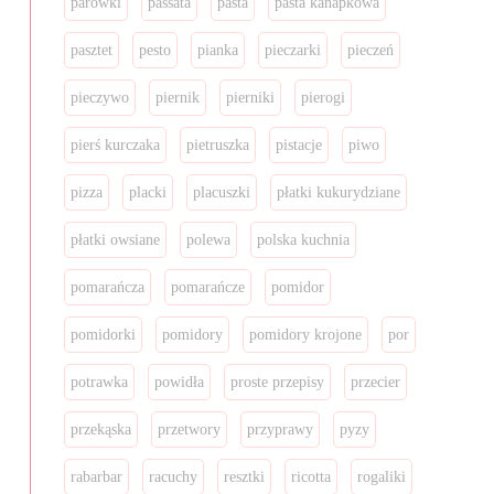
parówki
passata
pasta
pasta kanapkowa
pasztet
pesto
pianka
pieczarki
pieczeń
pieczywo
piernik
pierniki
pierogi
pierś kurczaka
pietruszka
pistacje
piwo
pizza
placki
placuszki
płatki kukurydziane
płatki owsiane
polewa
polska kuchnia
pomarańcza
pomarańcze
pomidor
pomidorki
pomidory
pomidory krojone
por
potrawka
powidła
proste przepisy
przecier
przekąska
przetwory
przyprawy
pyzy
rabarbar
racuchy
resztki
ricotta
rogaliki