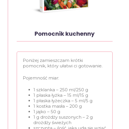
Pomocnik kuchenny
Poniżej zamieszczam krótki
pomocnik, który ułatwi ci gotowanie.
Pojemność miar:
1 szklanka – 250 ml/250 g
1 płaska łyżka – 15 ml/15 g
1 płaska łyżeczka – 5 ml/5 g
1 kostka masła – 200 g
1 jajko – 50 g
1 g drożdży suszonych – 2 g
drożdży świeżych
szczypta – ilość, jaką uda się wziąć