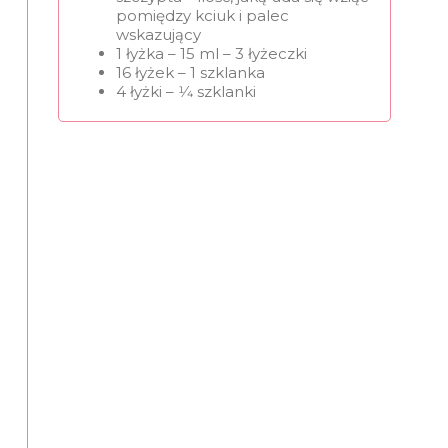
pomiędzy kciuk i palec
wskazujący
1 łyżka – 15 ml – 3 łyżeczki
16 łyżek – 1 szklanka
4 łyżki – 1⁄4 szklanki