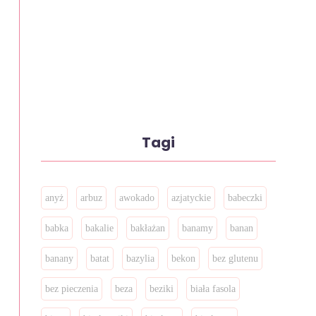
Tagi
anyż
arbuz
awokado
azjatyckie
babeczki
babka
bakalie
bakłażan
banamy
banan
banany
batat
bazylia
bekon
bez glutenu
bez pieczenia
beza
beziki
biała fasola