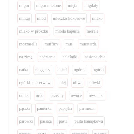
mięso
mięso mielone
mięta
migdały
mintaj
miód
mleczko kokosowe
mleko
mleko w proszku
młoda kapusta
morele
mozzarella
muffiny
mus
musztarda
na zimę
nadzienie
naleśniki
nasiona chia
natka
nuggetsy
obiad
ogórek
ogórki
ogórki konserwowe
olej
oliwa
oliwki
omlet
oreo
orzechy
owoce
owsianka
pączki
panierka
papryka
parmezan
parówki
passata
pasta
pasta kanapkowa