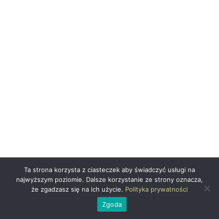
Ta strona korzysta z ciasteczek aby świadczyć usługi na
Zaobserwuj mnie na Instagramie
najwyższym poziomie. Dalsze korzystanie ze strony oznacza,
że zgadzasz się na ich użycie.
Polityka prywatności
Zgoda