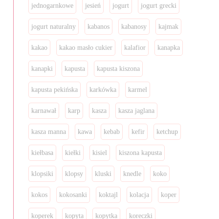
jednogarnkowe
jesień
jogurt
jogurt grecki
jogurt naturalny
kabanos
kabanosy
kajmak
kakao
kakao masło cukier
kalafior
kanapka
kanapki
kapusta
kapusta kiszona
kapusta pekińska
karkówka
karmel
karnawał
karp
kasza
kasza jaglana
kasza manna
kawa
kebab
kefir
ketchup
kiełbasa
kiełki
kisiel
kiszona kapusta
klopsiki
klopsy
kluski
knedle
koko
kokos
kokosanki
koktajl
kolacja
koper
koperek
kopyta
kopytka
koreczki