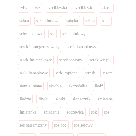
ryby
ryż
rzodkiewka
rzodkiewki
salami
sałata
sałata lodowa
sałatka
schab
seler
seler naciowy
ser
ser pleśniowy
serek homogenizowany
serek kanapkowy
serek śmietankowy
serek topiony
serek wiejski
serki kanapkowe
serki topione
sernik
sezam
siemie lniane
skrobia
skrzydełka
śledź
śledzie
śliwki
słoiki
słonecznik
śmietana
śmietanka
śniadanie
soczewica
sok
sos
sos balsamiczny
sos bbq
sos sojowy