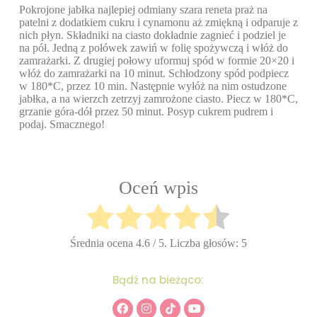
Pokrojone jabłka najlepiej odmiany szara reneta praż na
patelni z dodatkiem cukru i cynamonu aż zmiękną i odparuje z
nich płyn. Składniki na ciasto dokładnie zagnieć i podziel je
na pół. Jedną z połówek zawiń w folię spożywczą i włóż do
zamrażarki. Z drugiej połowy uformuj spód w formie
20×20
i
włóż do zamrażarki na 10 minut. Schłodzony spód podpiecz
w 180*C, przez 10 min. Następnie wyłóż na nim ostudzone
jabłka, a na wierzch zetrzyj zamrożone ciasto. Piecz w 180*C,
grzanie góra-dół przez 50 minut. Posyp cukrem pudrem i
podaj. Smacznego!
Oceń wpis
Średnia ocena
4.6
/ 5. Liczba głosów:
5
Bądź na bieżąco: