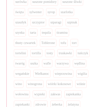
surówka
suszone pomidory
suszone śliwki
święta
sylwester
syrop
szarlotka
szaszłyk
szczypior
szparagi
szpinak
szynka
tarta
tequila
tiramisu
tłusty czwartek
Toblerone
tofu
tort
tortelini
tortilla
tosty
truskawki
tuńczyk
twaróg
uszka
wafle
warzywa
wędlina
wegańskie
Wielkanoc
wieprzowina
wigilia
wino
winogrona
wiórki kokosowe
wiśnie
wołowina
wypieki
zakwas
zapiekanka
zapiekanki
zdrowie
żeberka
żelatyna