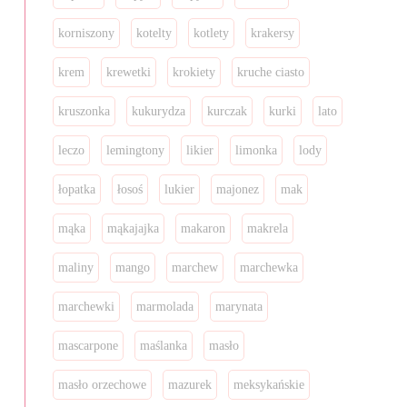
korniszony
kotelty
kotlety
krakersy
krem
krewetki
krokiety
kruche ciasto
kruszonka
kukurydza
kurczak
kurki
lato
leczo
lemingtony
likier
limonka
lody
łopatka
łosoś
lukier
majonez
mak
mąka
mąkajajka
makaron
makrela
maliny
mango
marchew
marchewka
marchewki
marmolada
marynata
mascarpone
maślanka
masło
masło orzechowe
mazurek
meksykańskie