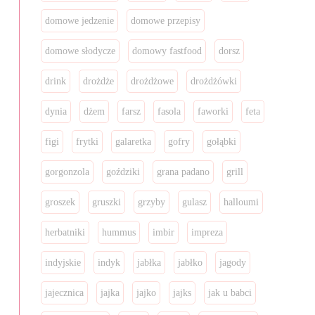
domowe jedzenie
domowe przepisy
domowe słodycze
domowy fastfood
dorsz
drink
drożdże
drożdżowe
drożdżówki
dynia
dżem
farsz
fasola
faworki
feta
figi
frytki
galaretka
gofry
gołąbki
gorgonzola
goździki
grana padano
grill
groszek
gruszki
grzyby
gulasz
halloumi
herbatniki
hummus
imbir
impreza
indyjskie
indyk
jabłka
jabłko
jagody
jajecznica
jajka
jajko
jajks
jak u babci