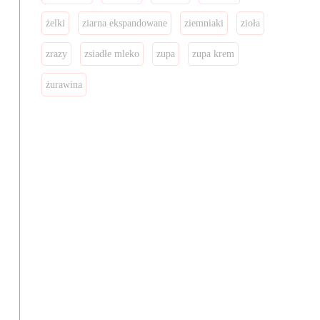
żelki
ziarna ekspandowane
ziemniaki
zioła
zrazy
zsiadłe mleko
zupa
zupa krem
żurawina