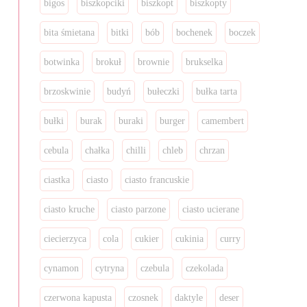
bigos
biszkopciki
biszkopt
biszkopty
bita śmietana
bitki
bób
bochenek
boczek
botwinka
brokuł
brownie
brukselka
brzoskwinie
budyń
bułeczki
bułka tarta
bułki
burak
buraki
burger
camembert
cebula
chałka
chilli
chleb
chrzan
ciastka
ciasto
ciasto francuskie
ciasto kruche
ciasto parzone
ciasto ucierane
ciecierzyca
cola
cukier
cukinia
curry
cynamon
cytryna
czebula
czekolada
czerwona kapusta
czosnek
daktyle
deser