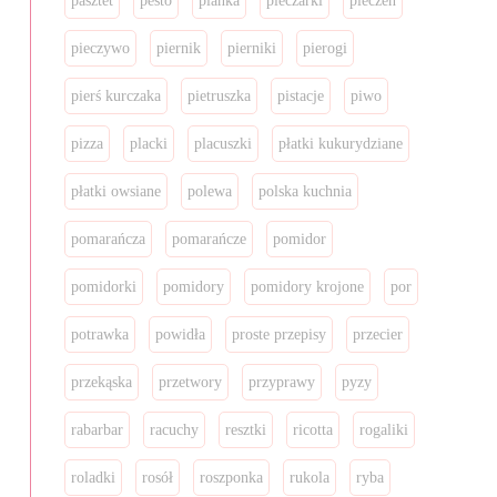
pasztet
pesto
pianka
pieczarki
pieczeń
pieczywo
piernik
pierniki
pierogi
pierś kurczaka
pietruszka
pistacje
piwo
pizza
placki
placuszki
płatki kukurydziane
płatki owsiane
polewa
polska kuchnia
pomarańcza
pomarańcze
pomidor
pomidorki
pomidory
pomidory krojone
por
potrawka
powidła
proste przepisy
przecier
przekąska
przetwory
przyprawy
pyzy
rabarbar
racuchy
resztki
ricotta
rogaliki
roladki
rosół
roszponka
rukola
ryba