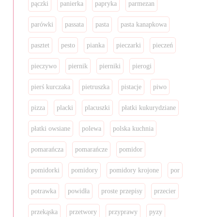
pączki
panierka
papryka
parmezan
parówki
passata
pasta
pasta kanapkowa
pasztet
pesto
pianka
pieczarki
pieczeń
pieczywo
piernik
pierniki
pierogi
pierś kurczaka
pietruszka
pistacje
piwo
pizza
placki
placuszki
płatki kukurydziane
płatki owsiane
polewa
polska kuchnia
pomarańcza
pomarańcze
pomidor
pomidorki
pomidory
pomidory krojone
por
potrawka
powidła
proste przepisy
przecier
przekąska
przetwory
przyprawy
pyzy