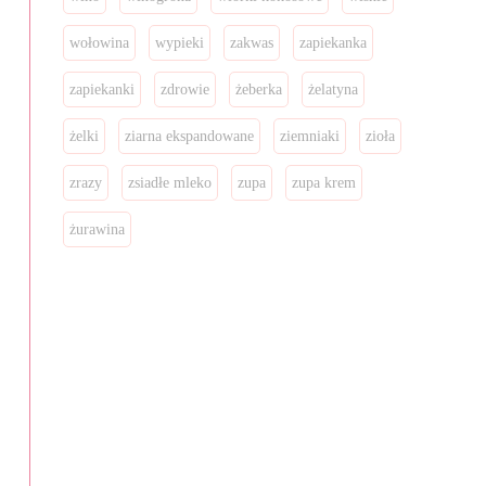
wołowina
wypieki
zakwas
zapiekanka
zapiekanki
zdrowie
żeberka
żelatyna
żelki
ziarna ekspandowane
ziemniaki
zioła
zrazy
zsiadłe mleko
zupa
zupa krem
żurawina