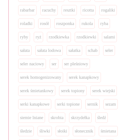
rabarbar
racuchy
resztki
ricotta
rogaliki
roladki
rosół
roszponka
rukola
ryba
ryby
ryż
rzodkiewka
rzodkiewki
salami
sałata
sałata lodowa
sałatka
schab
seler
seler naciowy
ser
ser pleśniowy
serek homogenizowany
serek kanapkowy
serek śmietankowy
serek topiony
serek wiejski
serki kanapkowe
serki topione
sernik
sezam
siemie lniane
skrobia
skrzydełka
śledź
śledzie
śliwki
słoiki
słonecznik
śmietana