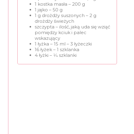
1 kostka masła – 200 g
1 jajko – 50 g
1 g drożdży suszonych – 2 g
drożdży świeżych
szczypta – ilość, jaką uda się wziąć
pomiędzy kciuk i palec
wskazujący
1 łyżka – 15 ml – 3 łyżeczki
16 łyżek – 1 szklanka
4 łyżki – 1⁄4 szklanki