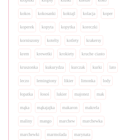
klopsiki
klopsy
kluski
knedle
koko
kokos
kokosanki
koktajl
kolacja
koper
koperek
kopyta
kopytka
koreczki
korniszony
kotelty
kotlety
krakersy
krem
krewetki
krokiety
kruche ciasto
kruszonka
kukurydza
kurczak
kurki
lato
leczo
lemingtony
likier
limonka
lody
łopatka
łosoś
lukier
majonez
mak
mąka
mąkajajka
makaron
makrela
maliny
mango
marchew
marchewka
marchewki
marmolada
marynata