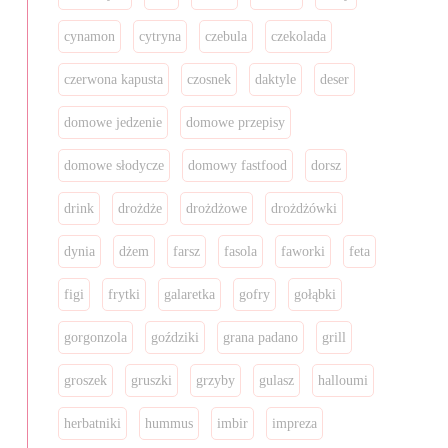
cynamon
cytryna
czebula
czekolada
czerwona kapusta
czosnek
daktyle
deser
domowe jedzenie
domowe przepisy
domowe słodycze
domowy fastfood
dorsz
drink
drożdże
drożdżowe
drożdżówki
dynia
dżem
farsz
fasola
faworki
feta
figi
frytki
galaretka
gofry
gołąbki
gorgonzola
goździki
grana padano
grill
groszek
gruszki
grzyby
gulasz
halloumi
herbatniki
hummus
imbir
impreza