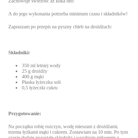
Zachowuje świeżość aż kilka dni!
A do jego wykonania potrzeba minimum czasu i składników!
Zapraszam po przepis na pyszny chleb na drożdżach:
Składniki:
350 ml letniej wody
25 g drożdży
400 g mąki
Płaska łyżeczka soli
0,5 łyżeczki cukru
Przygotowanie:
Na początku robię rozczyn, wodę mieszam z drożdżami,
trzema łyżkami mąki i cukrem. Zostawiam na 10 min. Po tym
czasie dodaję pozostałe składniki i wyrabiam mikserem z