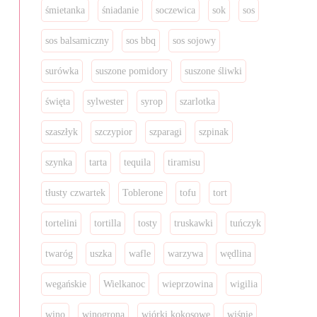
śmietanka
śniadanie
soczewica
sok
sos
sos balsamiczny
sos bbq
sos sojowy
surówka
suszone pomidory
suszone śliwki
święta
sylwester
syrop
szarlotka
szaszłyk
szczypior
szparagi
szpinak
szynka
tarta
tequila
tiramisu
tłusty czwartek
Toblerone
tofu
tort
tortelini
tortilla
tosty
truskawki
tuńczyk
twaróg
uszka
wafle
warzywa
wędlina
wegańskie
Wielkanoc
wieprzowina
wigilia
wino
winogrona
wiórki kokosowe
wiśnie