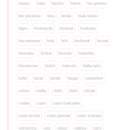
banany
batat
bazylia
bekon
bez glutenu
bez pieczenia
beza
beziki
biała fasola
bigos
biszkopciki
biszkopt
biszkopty
bita śmietana
bitki
bób
bochenek
boczek
botwinka
brokuł
brownie
brukselka
brzoskwinie
budyń
bułeczki
bułka tarta
bułki
burak
buraki
burger
camembert
cebula
chałka
chilli
chleb
chrzan
ciastka
ciasto
ciasto francuskie
ciasto kruche
ciasto parzone
ciasto ucierane
ciecierzyca
cola
cukier
cukinia
curry