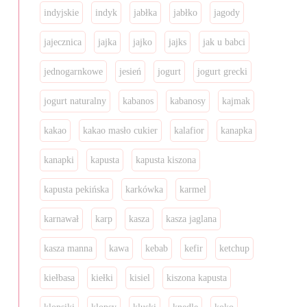
indyjskie
indyk
jabłka
jabłko
jagody
jajecznica
jajka
jajko
jajks
jak u babci
jednogarnkowe
jesień
jogurt
jogurt grecki
jogurt naturalny
kabanos
kabanosy
kajmak
kakao
kakao masło cukier
kalafior
kanapka
kanapki
kapusta
kapusta kiszona
kapusta pekińska
karkówka
karmel
karnawał
karp
kasza
kasza jaglana
kasza manna
kawa
kebab
kefir
ketchup
kiełbasa
kiełki
kisiel
kiszona kapusta