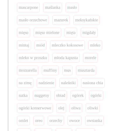
mascarpone
maślanka
masło
masło orzechowe
mazurek
meksykańskie
mięso
mięso mielone
mięta
migdały
mintaj
miód
mleczko kokosowe
mleko
mleko w proszku
młoda kapusta
morele
mozzarella
muffiny
mus
musztarda
na zimę
nadzienie
naleśniki
nasiona chia
natka
nuggetsy
obiad
ogórek
ogórki
ogórki konserwowe
olej
oliwa
oliwki
omlet
oreo
orzechy
owoce
owsianka