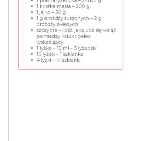
1 płaska łyżeczka – 5 ml/5 g
1 kostka masła – 200 g
1 jajko – 50 g
1 g drożdży suszonych – 2 g
drożdży świeżych
szczypta – ilość, jaką uda się wziąć
pomiędzy kciuk i palec
wskazujący
1 łyżka – 15 ml – 3 łyżeczki
16 łyżek – 1 szklanka
4 łyżki – 1⁄4 szklanki