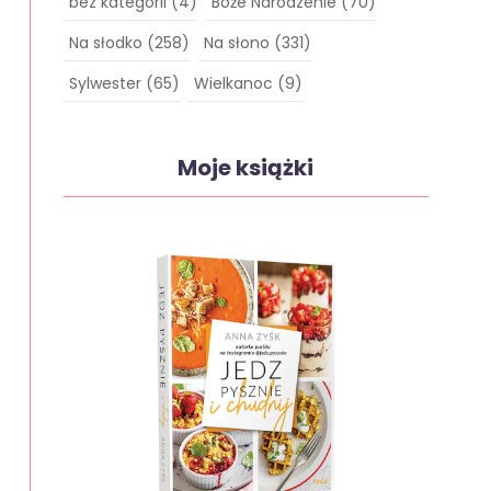
bez kategorii
(4)
Boże Narodzenie
(70)
Na słodko
(258)
Na słono
(331)
Sylwester
(65)
Wielkanoc
(9)
Moje książki