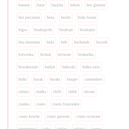
banany
batat
bazylia
bekon
bez glutenu
bez pieczenia
beza
beziki
biała fasola
bigos
biszkopciki
biszkopt
biszkopty
bita śmietana
bitki
bób
bochenek
boczek
botwinka
brokuł
brownie
brukselka
brzoskwinie
budyń
bułeczki
bułka tarta
bułki
burak
buraki
burger
camembert
cebula
chałka
chilli
chleb
chrzan
ciastka
ciasto
ciasto francuskie
ciasto kruche
ciasto parzone
ciasto ucierane
ciecierzyca
cola
cukier
cukinia
curry