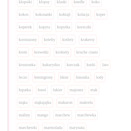
klopsiki
klopsy
kluski
knedle
koko
kokos
kokosanki
koktajl
kolacja
koper
koperek
kopyta
kopytka
koreczki
korniszony
kotelty
kotlety
krakersy
krem
krewetki
krokiety
kruche ciasto
kruszonka
kukurydza
kurczak
kurki
lato
leczo
lemingtony
likier
limonka
lody
łopatka
łosoś
lukier
majonez
mak
mąka
mąkajajka
makaron
makrela
maliny
mango
marchew
marchewka
marchewki
marmolada
marynata