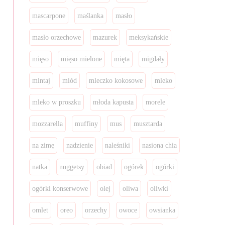
mascarpone
maślanka
masło
masło orzechowe
mazurek
meksykańskie
mięso
mięso mielone
mięta
migdały
mintaj
miód
mleczko kokosowe
mleko
mleko w proszku
młoda kapusta
morele
mozzarella
muffiny
mus
musztarda
na zimę
nadzienie
naleśniki
nasiona chia
natka
nuggetsy
obiad
ogórek
ogórki
ogórki konserwowe
olej
oliwa
oliwki
omlet
oreo
orzechy
owoce
owsianka