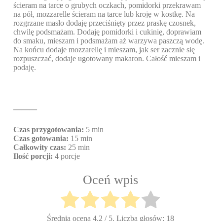
ścieram na tarce o grubych oczkach, pomidorki przekrawam
na pół, mozzarelle ścieram na tarce lub kroję w kostkę. Na
rozgrzane masło dodaję przeciśnięty przez praskę czosnek,
chwilę podsmażam. Dodaję pomidorki i cukinię, doprawiam
do smaku, mieszam i podsmażam aż warzywa paszczą wodę.
Na końcu dodaje mozzarellę i mieszam, jak ser zacznie się
rozpuszczać, dodaje ugotowany makaron. Całość mieszam i
podaję.
———
Czas przygotowania:
5 min
Czas gotowania:
15 min
Całkowity czas:
25 min
Ilość porcji:
4 porcje
Oceń wpis
Średnia ocena
4.2
/ 5. Liczba głosów:
18