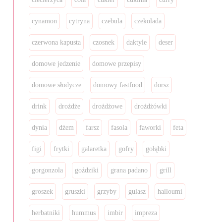
cynamon
cytryna
czebula
czekolada
czerwona kapusta
czosnek
daktyle
deser
domowe jedzenie
domowe przepisy
domowe słodycze
domowy fastfood
dorsz
drink
drożdże
drożdżowe
drożdżówki
dynia
dżem
farsz
fasola
faworki
feta
figi
frytki
galaretka
gofry
gołąbki
gorgonzola
goździki
grana padano
grill
groszek
gruszki
grzyby
gulasz
halloumi
herbatniki
hummus
imbir
impreza