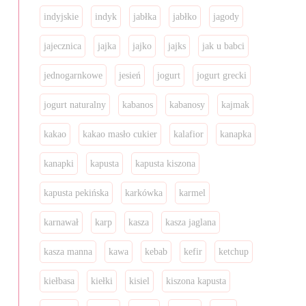
indyjskie
indyk
jabłka
jabłko
jagody
jajecznica
jajka
jajko
jajks
jak u babci
jednogarnkowe
jesień
jogurt
jogurt grecki
jogurt naturalny
kabanos
kabanosy
kajmak
kakao
kakao masło cukier
kalafior
kanapka
kanapki
kapusta
kapusta kiszona
kapusta pekińska
karkówka
karmel
karnawał
karp
kasza
kasza jaglana
kasza manna
kawa
kebab
kefir
ketchup
kiełbasa
kiełki
kisiel
kiszona kapusta