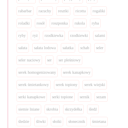
rabarbar
racuchy
resztki
ricotta
rogaliki
roladki
rosół
roszponka
rukola
ryba
ryby
ryż
rzodkiewka
rzodkiewki
salami
sałata
sałata lodowa
sałatka
schab
seler
seler naciowy
ser
ser pleśniowy
serek homogenizowany
serek kanapkowy
serek śmietankowy
serek topiony
serek wiejski
serki kanapkowe
serki topione
sernik
sezam
siemie lniane
skrobia
skrzydełka
śledź
śledzie
śliwki
słoiki
słonecznik
śmietana