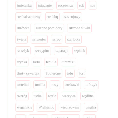
śmietanka
śniadanie
soczewica
sok
sos
sos balsamiczny
sos bbq
sos sojowy
surówka
suszone pomidory
suszone śliwki
święta
sylwester
syrop
szarlotka
szaszłyk
szczypior
szparagi
szpinak
szynka
tarta
tequila
tiramisu
tłusty czwartek
Toblerone
tofu
tort
tortelini
tortilla
tosty
truskawki
tuńczyk
twaróg
uszka
wafle
warzywa
wędlina
wegańskie
Wielkanoc
wieprzowina
wigilia