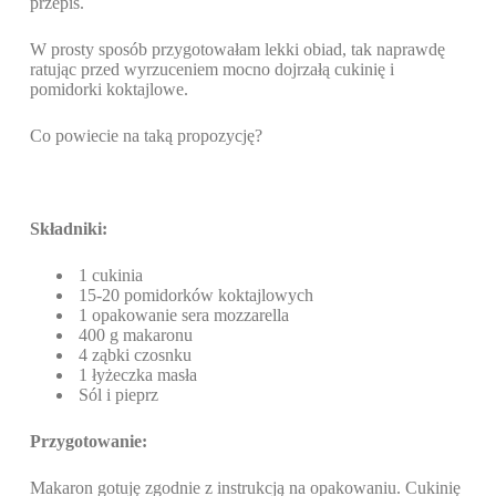
przepis.
W prosty sposób przygotowałam lekki obiad, tak naprawdę
ratując przed wyrzuceniem mocno dojrzałą cukinię i
pomidorki koktajlowe.
Co powiecie na taką propozycję?
Składniki:
1 cukinia
15-20 pomidorków koktajlowych
1 opakowanie sera mozzarella
400 g makaronu
4 ząbki czosnku
1 łyżeczka masła
Sól i pieprz
Przygotowanie:
Makaron gotuję zgodnie z instrukcją na opakowaniu. Cukinię