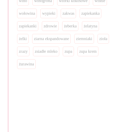
wino
winogrona
wiórki kokosowe
wiśnie
wołowina
wypieki
zakwas
zapiekanka
zapiekanki
zdrowie
żeberka
żelatyna
żelki
ziarna ekspandowane
ziemniaki
zioła
zrazy
zsiadłe mleko
zupa
zupa krem
żurawina