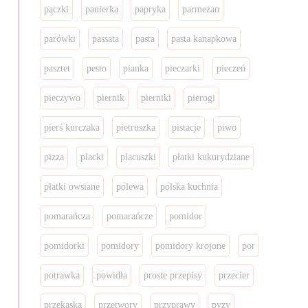
pączki
panierka
papryka
parmezan
parówki
passata
pasta
pasta kanapkowa
pasztet
pesto
pianka
pieczarki
pieczeń
pieczywo
piernik
pierniki
pierogi
pierś kurczaka
pietruszka
pistacje
piwo
pizza
placki
placuszki
płatki kukurydziane
płatki owsiane
polewa
polska kuchnia
pomarańcza
pomarańcze
pomidor
pomidorki
pomidory
pomidory krojone
por
potrawka
powidła
proste przepisy
przecier
przekąska
przetwory
przyprawy
pyzy