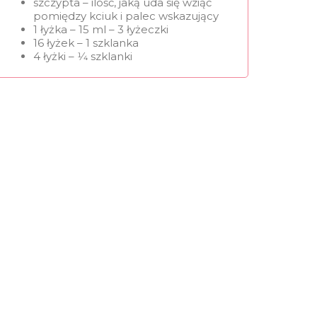
szczypta – ilość, jaką uda się wziąć
pomiędzy kciuk i palec wskazujący
1 łyżka – 15 ml – 3 łyżeczki
16 łyżek – 1 szklanka
4 łyżki – 1⁄4 szklanki