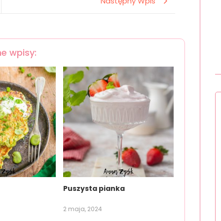
Następny Wpis
e wpisy:
Puszysta pianka
2 maja, 2024