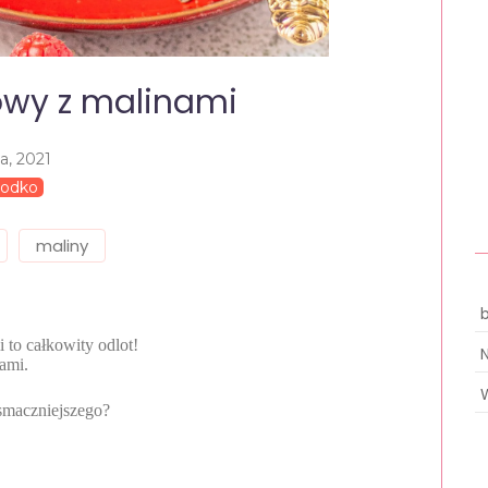
owy z malinami
ca, 2021
łodko
maliny
 to całkowity odlot!
ami.
smaczniejszego?