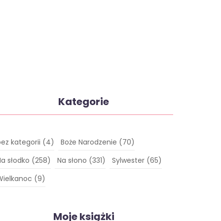
Kategorie
bez kategorii
(4)
Boże Narodzenie
(70)
Na słodko
(258)
Na słono
(331)
Sylwester
(65)
Wielkanoc
(9)
Moje książki