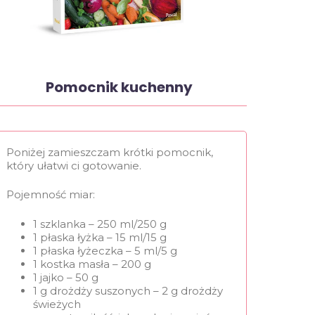
Pomocnik kuchenny
Poniżej zamieszczam krótki pomocnik,
który ułatwi ci gotowanie.
Pojemność miar:
1 szklanka – 250 ml/250 g
1 płaska łyżka – 15 ml/15 g
1 płaska łyżeczka – 5 ml/5 g
1 kostka masła – 200 g
1 jajko – 50 g
1 g drożdży suszonych – 2 g drożdży
świeżych