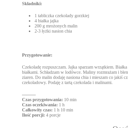
Składniki:
1 tabliczka czekolady gorzkiej
4 białka jajka
200 g mrożonych malin
2-3 łyżki nasion chia
Przygotowanie:
Czekoladę rozpuszczam. Jajka sparzam wrzątkiem. Białka u
białkami. Schładzam w lodówce. Maliny rozmrażam i blendu
ziaren. Do malin dodaję nasiona chia i mieszam co jakiś c
czekoladowy. Podaję z tartą czekolada i malinami.
———
Czas przygotowania:
10 min
Czas oczekiwania:
1 h
Całkowity czas:
1 h 10 min
Ilość porcji:
4 porcje