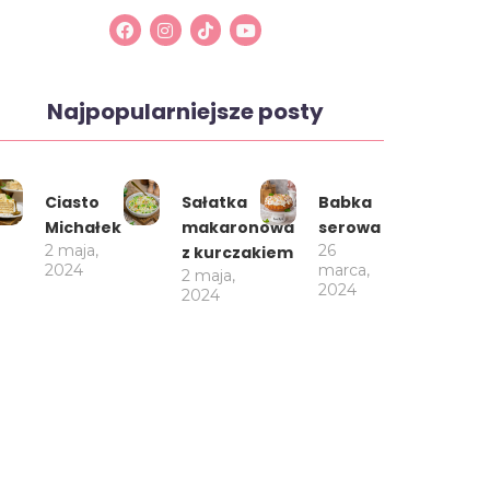
Najpopularniejsze posty
Ciasto
Sałatka
Babka
Michałek
makaronowa
serowa
2 maja,
26
z kurczakiem
2024
marca,
2 maja,
2024
2024