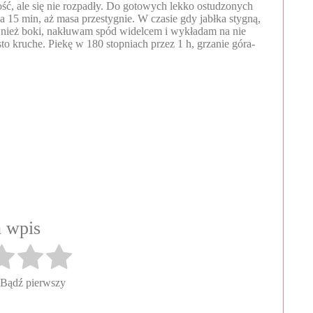
wość, ale się nie rozpadły. Do gotowych lekko ostudzonych
 15 min, aż masa przestygnie. W czasie gdy jabłka stygną,
wnież boki, nakłuwam spód widelcem i wykładam na nie
sto kruche. Piekę w 180 stopniach przez 1 h, grzanie góra-
 wpis
 Bądź pierwszy