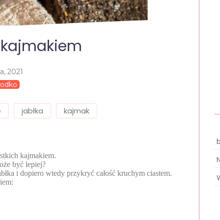
z kajmakiem
ca, 2021
łodko
e
jabłka
kajmak
ystkich kajmakiem.
oże być lepiej?
jabłka i dopiero wtedy przykryć całość kruchym ciastem.
kiem: