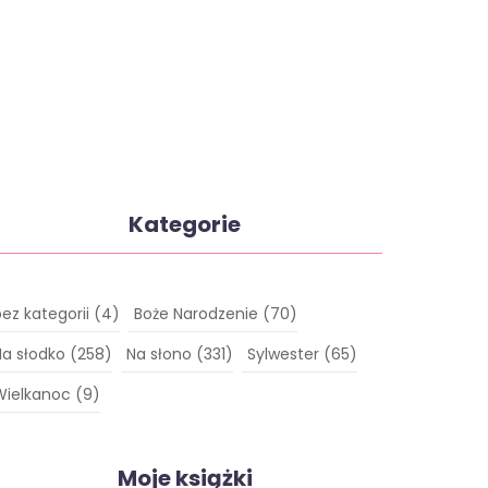
Kategorie
bez kategorii
(4)
Boże Narodzenie
(70)
Na słodko
(258)
Na słono
(331)
Sylwester
(65)
Wielkanoc
(9)
Moje książki