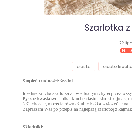
Szarlotka 
22 lip
Na s
ciasto
ciasto kruch
Stopień trudności: średni
Idealnie krucha szarlotka z uwielbianym chyba przez wsz
Pyszne kwaskowe jabłka, kruche ciasto i słodki kajmak, m
Jeśli chcecie, możecie również ubić białka wyłożyć je na 
Zapraszam Was po przepis na najlepszą szarlotkę z kajma
Składniki: