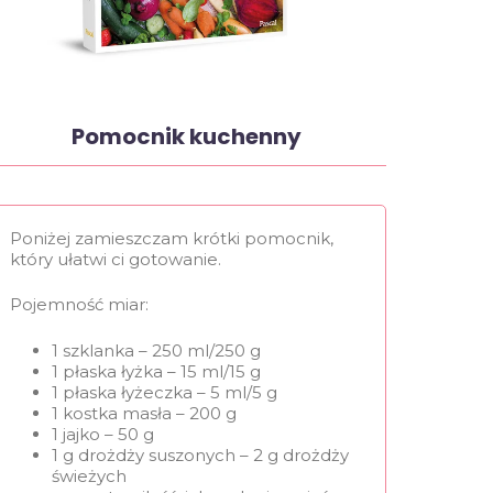
Pomocnik kuchenny
Poniżej zamieszczam krótki pomocnik,
który ułatwi ci gotowanie.
Pojemność miar:
1 szklanka – 250 ml/250 g
1 płaska łyżka – 15 ml/15 g
1 płaska łyżeczka – 5 ml/5 g
1 kostka masła – 200 g
1 jajko – 50 g
1 g drożdży suszonych – 2 g drożdży
świeżych