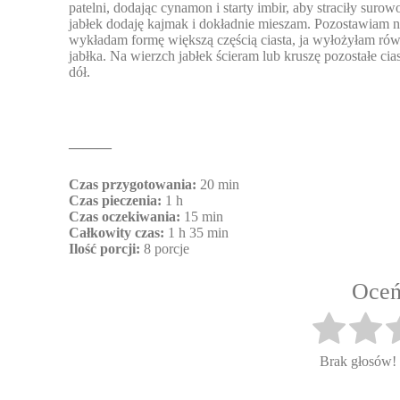
patelni, dodając cynamon i starty imbir, aby straciły suro
jabłek dodaję kajmak i dokładnie mieszam. Pozostawiam na
wykładam formę większą częścią ciasta, ja wyłożyłam ró
jabłka. Na wierzch jabłek ścieram lub kruszę pozostałe cia
dół.
———
Czas przygotowania:
20 min
Czas pieczenia:
1 h
Czas oczekiwania:
15 min
Całkowity czas:
1 h 35 min
Ilość porcji:
8 porcje
Oceń
Brak głosów!