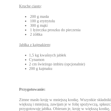
Kruche ciasto
:
200 g masła
100 g erytrytolu
300 g mąki
1 łyżeczka proszku do pieczenia
2 żółtka
Jabłka z kajmakiem
:
1,5 kg kwaśnych jabłek
Cynamon
2 cm świeżego imbiru (opcjonalnie)
200 g kajmaku
Przygotowanie:
Zimne masło kroję w mniejszą kostkę. Wszystkie składniki 
większą i mniejszą, zawijam je w folię spożywczą, spłas
przygotowuję jabłka. Obieram je, kroję w większą kostkę