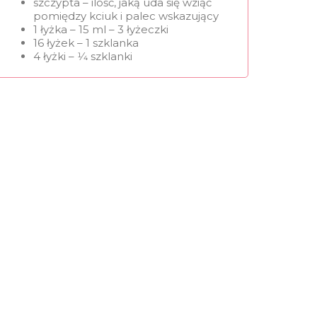
szczypta – ilość, jaką uda się wziąć
pomiędzy kciuk i palec wskazujący
1 łyżka – 15 ml – 3 łyżeczki
16 łyżek – 1 szklanka
4 łyżki – 1⁄4 szklanki