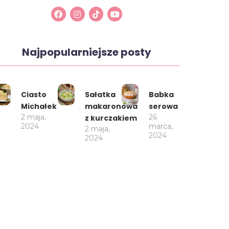
Najpopularniejsze posty
Ciasto
Sałatka
Babka
Michałek
makaronowa
serowa
2 maja,
26
z kurczakiem
2024
marca,
2 maja,
2024
2024