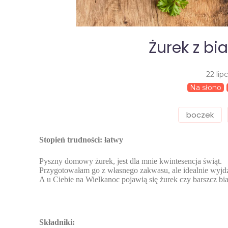
Żurek z bi
22 lip
Na słono
boczek
Stopień trudności: łatwy
Pyszny domowy żurek, jest dla mnie kwintesencja świąt.
Przygotowałam go z własnego zakwasu, ale idealnie wyjd
A u Ciebie na Wielkanoc pojawią się żurek czy barszcz bi
Składniki: