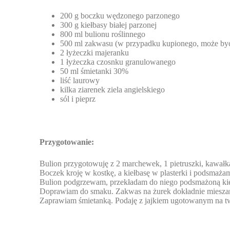
200 g boczku wędzonego parzonego
300 g kiełbasy białej parzonej
800 ml bulionu roślinnego
500 ml zakwasu (w przypadku kupionego, może być 
2 łyżeczki majeranku
1 łyżeczka czosnku granulowanego
50 ml śmietanki 30%
liść laurowy
kilka ziarenek ziela angielskiego
sól i pieprz
Przygotowanie:
Bulion przygotowuję z 2 marchewek, 1 pietruszki, kawałka
Boczek kroję w kostkę, a kiełbasę w plasterki i podsmażam
Bulion podgrzewam, przekładam do niego podsmażoną kie
Doprawiam do smaku. Zakwas na żurek dokładnie mieszam 
Zaprawiam śmietanką. Podaję z jajkiem ugotowanym na 