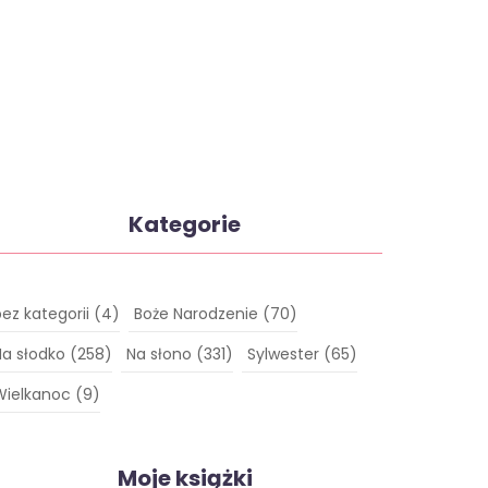
Kategorie
bez kategorii
(4)
Boże Narodzenie
(70)
Na słodko
(258)
Na słono
(331)
Sylwester
(65)
Wielkanoc
(9)
Moje książki