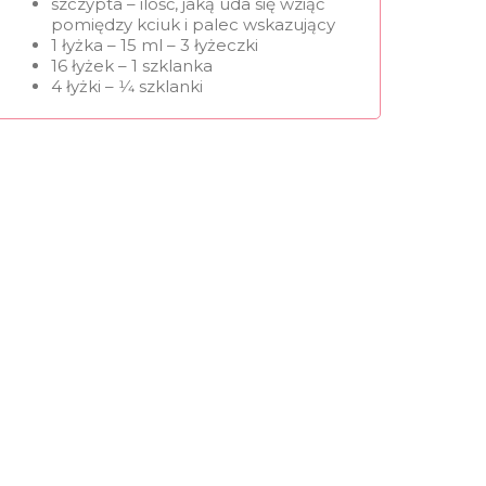
szczypta – ilość, jaką uda się wziąć
pomiędzy kciuk i palec wskazujący
1 łyżka – 15 ml – 3 łyżeczki
16 łyżek – 1 szklanka
4 łyżki – 1⁄4 szklanki