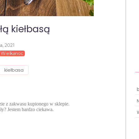
ałą kiełbasą
ca, 2021
Wielkanoc
kiełbasa
zie z zakwasu kupionego w sklepie.
ały? Jestem bardzo ciekawa.