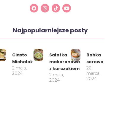
Najpopularniejsze posty
Ciasto
Sałatka
Babka
Michałek
makaronowa
serowa
2 maja,
26
z kurczakiem
2024
marca,
2 maja,
2024
2024