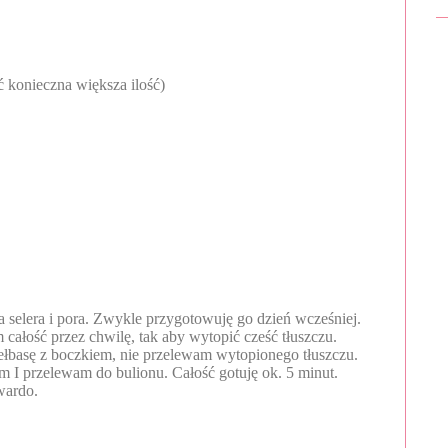
konieczna większa ilość)
 selera i pora. Zwykle przygotowuję go dzień wcześniej.
 całość przez chwilę, tak aby wytopić cześć tłuszczu.
łbasę z boczkiem, nie przelewam wytopionego tłuszczu.
I przelewam do bulionu. Całość gotuję ok. 5 minut.
twardo.