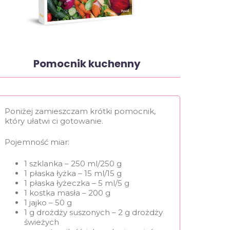
Pomocnik kuchenny
Poniżej zamieszczam krótki pomocnik,
który ułatwi ci gotowanie.
Pojemność miar:
1 szklanka – 250 ml/250 g
1 płaska łyżka – 15 ml/15 g
1 płaska łyżeczka – 5 ml/5 g
1 kostka masła – 200 g
1 jajko – 50 g
1 g drożdży suszonych – 2 g drożdży
świeżych