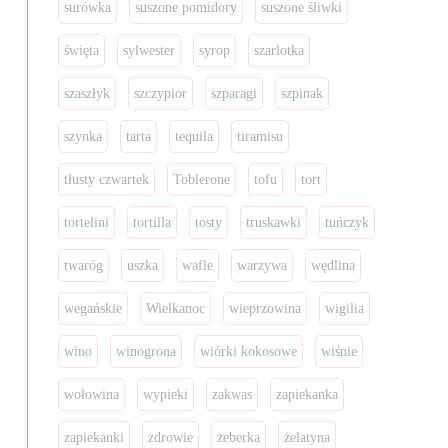
surówka
suszone pomidory
suszone śliwki
święta
sylwester
syrop
szarlotka
szaszłyk
szczypior
szparagi
szpinak
szynka
tarta
tequila
tiramisu
tłusty czwartek
Toblerone
tofu
tort
tortelini
tortilla
tosty
truskawki
tuńczyk
twaróg
uszka
wafle
warzywa
wędlina
wegańskie
Wielkanoc
wieprzowina
wigilia
wino
winogrona
wiórki kokosowe
wiśnie
wołowina
wypieki
zakwas
zapiekanka
zapiekanki
zdrowie
żeberka
żelatyna