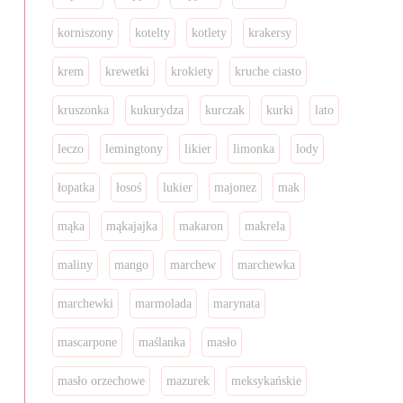
korniszony
kotelty
kotlety
krakersy
krem
krewetki
krokiety
kruche ciasto
kruszonka
kukurydza
kurczak
kurki
lato
leczo
lemingtony
likier
limonka
lody
łopatka
łosoś
lukier
majonez
mak
mąka
mąkajajka
makaron
makrela
maliny
mango
marchew
marchewka
marchewki
marmolada
marynata
mascarpone
maślanka
masło
masło orzechowe
mazurek
meksykańskie