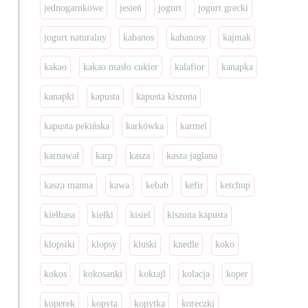
jednogarnkowe
jesień
jogurt
jogurt grecki
jogurt naturalny
kabanos
kabanosy
kajmak
kakao
kakao masło cukier
kalafior
kanapka
kanapki
kapusta
kapusta kiszona
kapusta pekińska
karkówka
karmel
karnawał
karp
kasza
kasza jaglana
kasza manna
kawa
kebab
kefir
ketchup
kiełbasa
kiełki
kisiel
kiszona kapusta
klopsiki
klopsy
kluski
knedle
koko
kokos
kokosanki
koktajl
kolacja
koper
koperek
kopyta
kopytka
koreczki