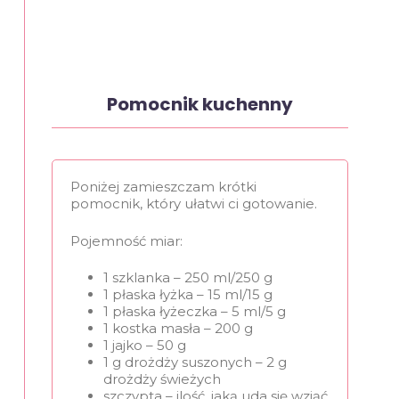
Pomocnik kuchenny
Poniżej zamieszczam krótki
pomocnik, który ułatwi ci gotowanie.
Pojemność miar:
1 szklanka – 250 ml/250 g
1 płaska łyżka – 15 ml/15 g
1 płaska łyżeczka – 5 ml/5 g
1 kostka masła – 200 g
1 jajko – 50 g
1 g drożdży suszonych – 2 g
drożdży świeżych
szczypta – ilość, jaką uda się wziąć