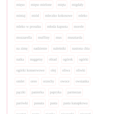
mięso
mięso mielone
mięta
migdały
mintaj
miód
mleczko kokosowe
mleko
mleko w proszku
młoda kapusta
morele
mozzarella
muffiny
mus
musztarda
na zimę
nadzienie
naleśniki
nasiona chia
natka
nuggetsy
obiad
ogórek
ogórki
ogórki konserwowe
olej
oliwa
oliwki
omlet
oreo
orzechy
owoce
owsianka
pączki
panierka
papryka
parmezan
parówki
passata
pasta
pasta kanapkowa