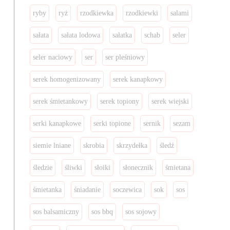
ryby
ryż
rzodkiewka
rzodkiewki
salami
sałata
sałata lodowa
sałatka
schab
seler
seler naciowy
ser
ser pleśniowy
serek homogenizowany
serek kanapkowy
serek śmietankowy
serek topiony
serek wiejski
serki kanapkowe
serki topione
sernik
sezam
siemie lniane
skrobia
skrzydełka
śledź
śledzie
śliwki
słoiki
słonecznik
śmietana
śmietanka
śniadanie
soczewica
sok
sos
sos balsamiczny
sos bbq
sos sojowy