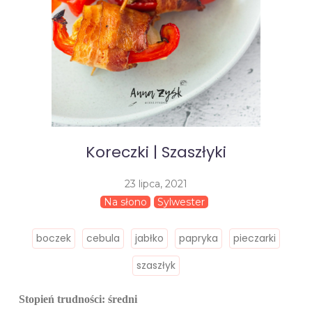
Koreczki | Szaszłyki
23 lipca, 2021
Na słono
Sylwester
boczek
cebula
jabłko
papryka
pieczarki
szaszłyk
Stopień trudności: średni