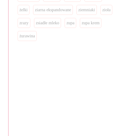
żelki
ziarna ekspandowane
ziemniaki
zioła
zrazy
zsiadłe mleko
zupa
zupa krem
żurawina