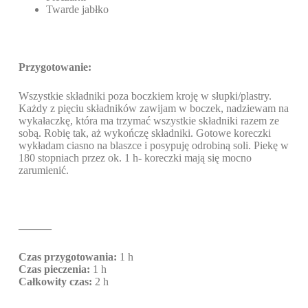
Twarde jabłko
Przygotowanie:
Wszystkie składniki poza boczkiem kroję w słupki/plastry.
Każdy z pięciu składników zawijam w boczek, nadziewam na
wykałaczkę, która ma trzymać wszystkie składniki razem ze
sobą. Robię tak, aż wykończę składniki. Gotowe koreczki
wykładam ciasno na blaszce i posypuję odrobiną soli. Piekę w
180 stopniach przez ok. 1 h- koreczki mają się mocno
zarumienić.
———
Czas przygotowania:
1 h
Czas pieczenia:
1 h
Całkowity czas:
2 h