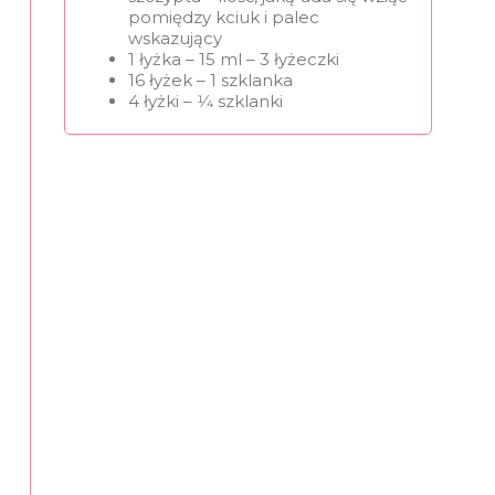
pomiędzy kciuk i palec
wskazujący
1 łyżka – 15 ml – 3 łyżeczki
16 łyżek – 1 szklanka
4 łyżki – 1⁄4 szklanki