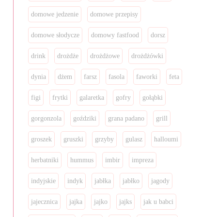
domowe jedzenie
domowe przepisy
domowe słodycze
domowy fastfood
dorsz
drink
drożdże
drożdżowe
drożdżówki
dynia
dżem
farsz
fasola
faworki
feta
figi
frytki
galaretka
gofry
gołąbki
gorgonzola
goździki
grana padano
grill
groszek
gruszki
grzyby
gulasz
halloumi
herbatniki
hummus
imbir
impreza
indyjskie
indyk
jabłka
jabłko
jagody
jajecznica
jajka
jajko
jajks
jak u babci