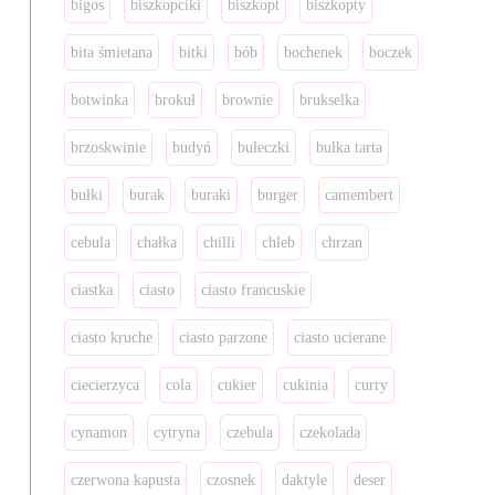
bigos
biszkopciki
biszkopt
biszkopty
bita śmietana
bitki
bób
bochenek
boczek
botwinka
brokuł
brownie
brukselka
brzoskwinie
budyń
bułeczki
bułka tarta
bułki
burak
buraki
burger
camembert
cebula
chałka
chilli
chleb
chrzan
ciastka
ciasto
ciasto francuskie
ciasto kruche
ciasto parzone
ciasto ucierane
ciecierzyca
cola
cukier
cukinia
curry
cynamon
cytryna
czebula
czekolada
czerwona kapusta
czosnek
daktyle
deser