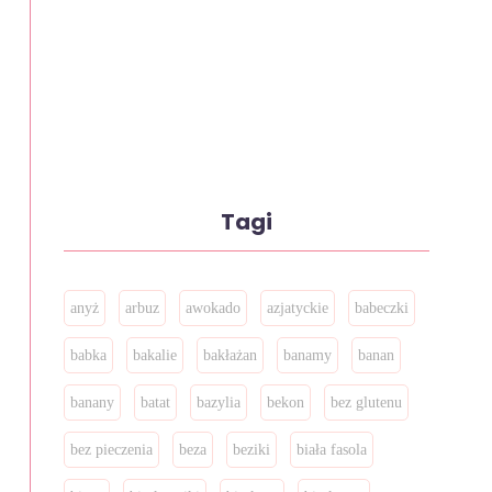
Tagi
anyż
arbuz
awokado
azjatyckie
babeczki
babka
bakalie
bakłażan
banamy
banan
banany
batat
bazylia
bekon
bez glutenu
bez pieczenia
beza
beziki
biała fasola