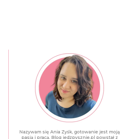
Nazywam się Ania Zyśk, gotowanie jest moją
pasją i pracą. Blog jedzpysznie.pl powstał z