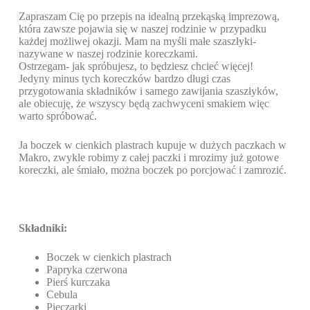
Zapraszam Cię po przepis na idealną przekąską imprezową,
która zawsze pojawia się w naszej rodzinie w przypadku
każdej możliwej okazji. Mam na myśli małe szaszłyki-
nazywane w naszej rodzinie koreczkami.
Ostrzegam- jak spróbujesz, to będziesz chcieć więcej!
Jedyny minus tych koreczków bardzo długi czas
przygotowania składników i samego zawijania szaszłyków,
ale obiecuję, że wszyscy będą zachwyceni smakiem więc
warto spróbować.
Ja boczek w cienkich plastrach kupuje w dużych paczkach w
Makro, zwykle robimy z całej paczki i mrozimy już gotowe
koreczki, ale śmiało, można boczek po porcjować i zamrozić.
Składniki:
Boczek w cienkich plastrach
Papryka czerwona
Pierś kurczaka
Cebula
Pieczarki