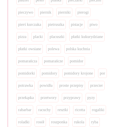
pasztet
pesto
pianka
pieczarki
pieczeń
pieczywo
piernik
pierniki
pierogi
pierś kurczaka
pietruszka
pistacje
piwo
pizza
placki
placuszki
płatki kukurydziane
płatki owsiane
polewa
polska kuchnia
pomarańcza
pomarańcze
pomidor
pomidorki
pomidory
pomidory krojone
por
potrawka
powidła
proste przepisy
przecier
przekąska
przetwory
przyprawy
pyzy
rabarbar
racuchy
resztki
ricotta
rogaliki
roladki
rosół
roszponka
rukola
ryba