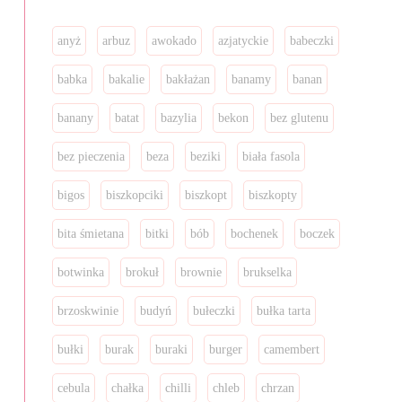
anyż
arbuz
awokado
azjatyckie
babeczki
babka
bakalie
bakłażan
banamy
banan
banany
batat
bazylia
bekon
bez glutenu
bez pieczenia
beza
beziki
biała fasola
bigos
biszkopciki
biszkopt
biszkopty
bita śmietana
bitki
bób
bochenek
boczek
botwinka
brokuł
brownie
brukselka
brzoskwinie
budyń
bułeczki
bułka tarta
bułki
burak
buraki
burger
camembert
cebula
chałka
chilli
chleb
chrzan