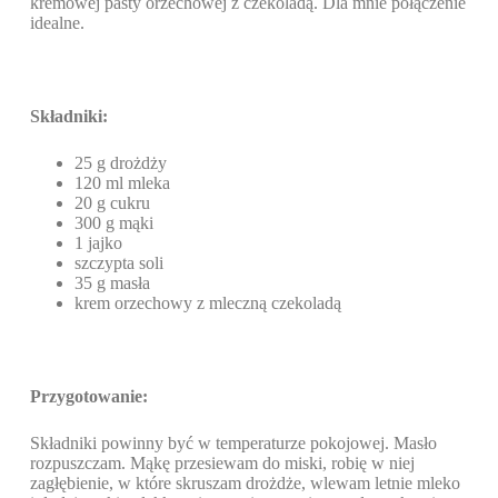
kremowej pasty orzechowej z czekoladą. Dla mnie połączenie
idealne.
Składniki:
25 g drożdży
120 ml mleka
20 g cukru
300 g mąki
1 jajko
szczypta soli
35 g masła
krem orzechowy z mleczną czekoladą
Przygotowanie:
Składniki powinny być w temperaturze pokojowej. Masło
rozpuszczam. Mąkę przesiewam do miski, robię w niej
zagłębienie, w które skruszam drożdże, wlewam letnie mleko