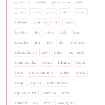
gorgonzola
goździki
grana padano
grill
groszek
gruszki
grzyby
gulasz
halloumi
herbatniki
hummus
imbir
impreza
indyjskie
indyk
jabłka
jabłko
jagody
jajecznica
jajka
jajko
jajks
jak u babci
jednogarnkowe
jesień
jogurt
jogurt grecki
jogurt naturalny
kabanos
kabanosy
kajmak
kakao
kakao masło cukier
kalafior
kanapka
kanapki
kapusta
kapusta kiszona
kapusta pekińska
karkówka
karmel
karnawał
karp
kasza
kasza jaglana