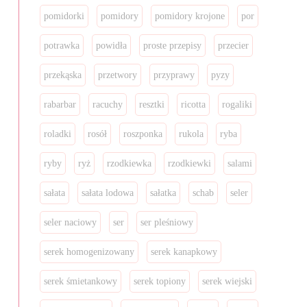
pomidorki
pomidory
pomidory krojone
por
potrawka
powidła
proste przepisy
przecier
przekąska
przetwory
przyprawy
pyzy
rabarbar
racuchy
resztki
ricotta
rogaliki
roladki
rosół
roszponka
rukola
ryba
ryby
ryż
rzodkiewka
rzodkiewki
salami
sałata
sałata lodowa
sałatka
schab
seler
seler naciowy
ser
ser pleśniowy
serek homogenizowany
serek kanapkowy
serek śmietankowy
serek topiony
serek wiejski