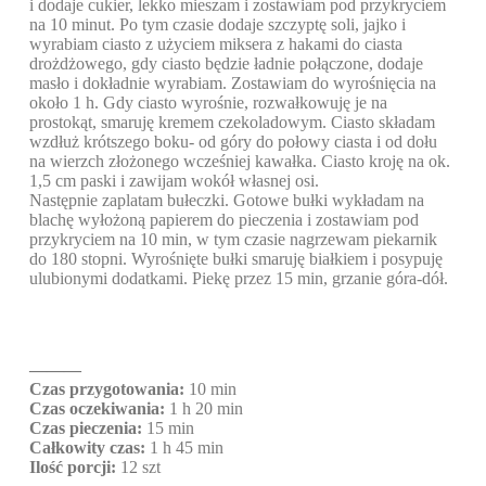
i dodaje cukier, lekko mieszam i zostawiam pod przykryciem
na 10 minut. Po tym czasie dodaje szczyptę soli, jajko i
wyrabiam ciasto z użyciem miksera z hakami do ciasta
drożdżowego, gdy ciasto będzie ładnie połączone, dodaje
masło i dokładnie wyrabiam. Zostawiam do wyrośnięcia na
około 1 h. Gdy ciasto wyrośnie, rozwałkowuję je na
prostokąt, smaruję kremem czekoladowym. Ciasto składam
wzdłuż krótszego boku- od góry do połowy ciasta i od dołu
na wierzch złożonego wcześniej kawałka. Ciasto kroję na ok.
1,5 cm paski i zawijam wokół własnej osi.
Następnie zaplatam bułeczki. Gotowe bułki wykładam na
blachę wyłożoną papierem do pieczenia i zostawiam pod
przykryciem na 10 min, w tym czasie nagrzewam piekarnik
do 180 stopni. Wyrośnięte bułki smaruję białkiem i posypuję
ulubionymi dodatkami. Piekę przez 15 min, grzanie góra-dół.
———
Czas przygotowania:
10 min
Czas oczekiwania:
1 h 20 min
Czas pieczenia:
15 min
Całkowity czas:
1 h 45 min
Ilość porcji:
12 szt