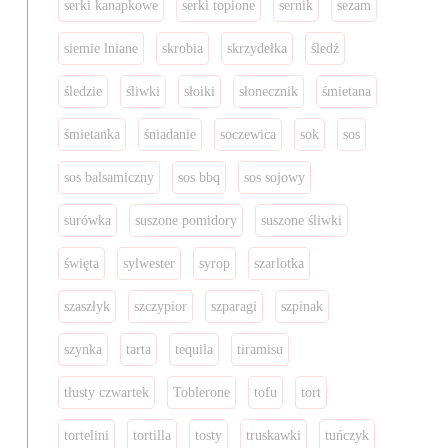
serki kanapkowe
serki topione
sernik
sezam
siemie lniane
skrobia
skrzydełka
śledź
śledzie
śliwki
słoiki
słonecznik
śmietana
śmietanka
śniadanie
soczewica
sok
sos
sos balsamiczny
sos bbq
sos sojowy
surówka
suszone pomidory
suszone śliwki
święta
sylwester
syrop
szarlotka
szaszłyk
szczypior
szparagi
szpinak
szynka
tarta
tequila
tiramisu
tłusty czwartek
Toblerone
tofu
tort
tortelini
tortilla
tosty
truskawki
tuńczyk