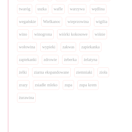
twaróg
uszka
wafle
warzywa
wędlina
wegańskie
Wielkanoc
wieprzowina
wigilia
wino
winogrona
wiórki kokosowe
wiśnie
wołowina
wypieki
zakwas
zapiekanka
zapiekanki
zdrowie
żeberka
żelatyna
żelki
ziarna ekspandowane
ziemniaki
zioła
zrazy
zsiadłe mleko
zupa
zupa krem
żurawina