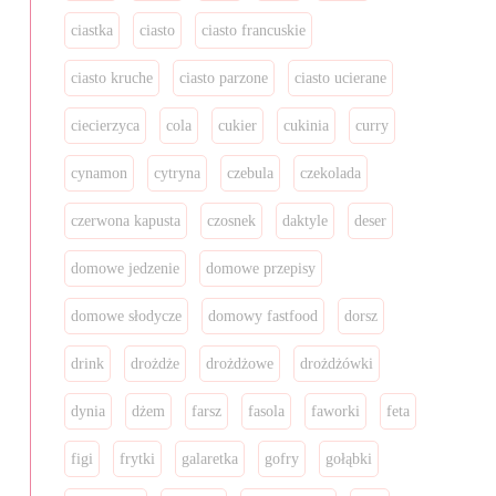
ciastka
ciasto
ciasto francuskie
ciasto kruche
ciasto parzone
ciasto ucierane
ciecierzyca
cola
cukier
cukinia
curry
cynamon
cytryna
czebula
czekolada
czerwona kapusta
czosnek
daktyle
deser
domowe jedzenie
domowe przepisy
domowe słodycze
domowy fastfood
dorsz
drink
drożdże
drożdżowe
drożdżówki
dynia
dżem
farsz
fasola
faworki
feta
figi
frytki
galaretka
gofry
gołąbki