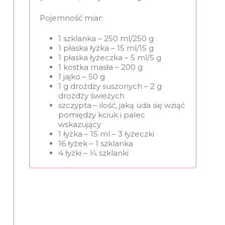
Pojemność miar:
1 szklanka – 250 ml/250 g
1 płaska łyżka – 15 ml/15 g
1 płaska łyżeczka – 5 ml/5 g
1 kostka masła – 200 g
1 jajko – 50 g
1 g drożdży suszonych – 2 g
drożdży świeżych
szczypta – ilość, jaką uda się wziąć
pomiędzy kciuk i palec
wskazujący
1 łyżka – 15 ml – 3 łyżeczki
16 łyżek – 1 szklanka
4 łyżki – 1⁄4 szklanki