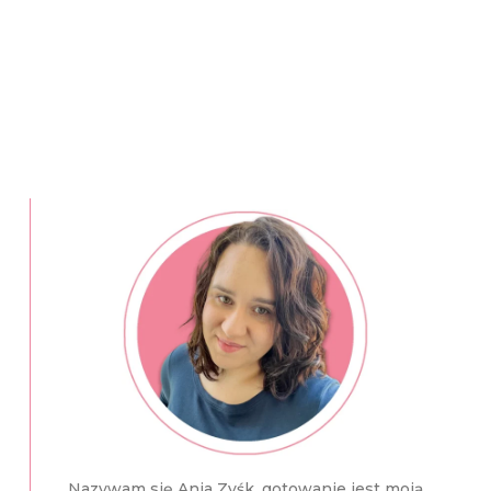
Nazywam się Ania Zyśk, gotowanie jest moją