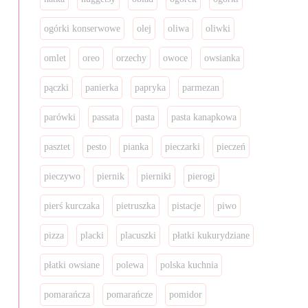
ogórki konserwowe
olej
oliwa
oliwki
omlet
oreo
orzechy
owoce
owsianka
pączki
panierka
papryka
parmezan
parówki
passata
pasta
pasta kanapkowa
pasztet
pesto
pianka
pieczarki
pieczeń
pieczywo
piernik
pierniki
pierogi
pierś kurczaka
pietruszka
pistacje
piwo
pizza
placki
placuszki
płatki kukurydziane
płatki owsiane
polewa
polska kuchnia
pomarańcza
pomarańcze
pomidor