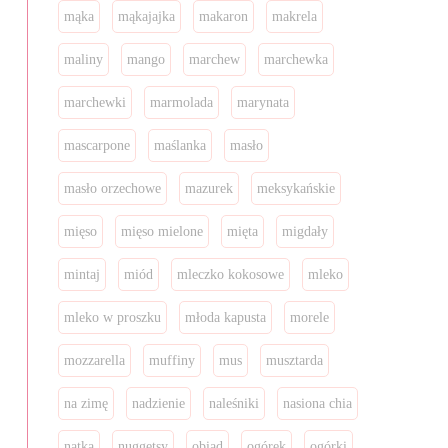
mąka
mąkajajka
makaron
makrela
maliny
mango
marchew
marchewka
marchewki
marmolada
marynata
mascarpone
maślanka
masło
masło orzechowe
mazurek
meksykańskie
mięso
mięso mielone
mięta
migdały
mintaj
miód
mleczko kokosowe
mleko
mleko w proszku
młoda kapusta
morele
mozzarella
muffiny
mus
musztarda
na zimę
nadzienie
naleśniki
nasiona chia
natka
nuggetsy
obiad
ogórek
ogórki