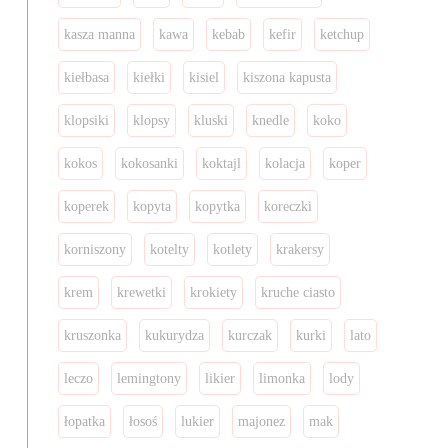
kasza manna
kawa
kebab
kefir
ketchup
kiełbasa
kiełki
kisiel
kiszona kapusta
klopsiki
klopsy
kluski
knedle
koko
kokos
kokosanki
koktajl
kolacja
koper
koperek
kopyta
kopytka
koreczki
korniszony
kotelty
kotlety
krakersy
krem
krewetki
krokiety
kruche ciasto
kruszonka
kukurydza
kurczak
kurki
lato
leczo
lemingtony
likier
limonka
lody
łopatka
łosoś
lukier
majonez
mak