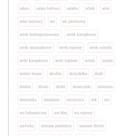
sałata
sałata lodowa
sałatka
schab
seler
seler naciowy
ser
ser pleśniowy
serek homogenizowany
serek kanapkowy
serek śmietankowy
serek topiony
serek wiejski
serki kanapkowe
serki topione
sernik
sezam
siemie lniane
skrobia
skrzydełka
śledź
śledzie
śliwki
słoiki
słonecznik
śmietana
śmietanka
śniadanie
soczewica
sok
sos
sos balsamiczny
sos bbq
sos sojowy
surówka
suszone pomidory
suszone śliwki