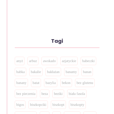
Tagi
anyż
arbuz
awokado
azjatyckie
babeczki
babka
bakalie
bakłażan
banamy
banan
banany
batat
bazylia
bekon
bez glutenu
bez pieczenia
beza
beziki
biała fasola
bigos
biszkopciki
biszkopt
biszkopty