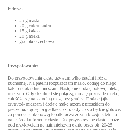
Polewa
:
25 g masła
20 g cukru pudru
15 g kakao
20 g mleka
granola orzechowa
Przygotowanie:
Do przygotowania ciasta używam tylko patelni i rózgi
kuchennej. Na patelni rozpuszczam masło, dodaję do niego
kakao i dokładnie mieszam. Następnie dodaję połowę mleka,
mieszam. Gdy składniki się połączą, dodaję pozostałe mleko,
całość łączę na jednolitą masę bez grudek. Dodaje jajka,
erytrytol- mieszam i dodaję mąkę razem z proszkiem do
pieczenia. Łączę na gładkie ciasto. Gdy ciasto będzie gotowe,
za pomocą silikonowej łopatki oczyszczam brzegi patelni, a
na jej środku formuję ciasto. Tak przygotowane ciasto smażę
pod przykryciem na najmniejszym ogniu przez ok. 20-25