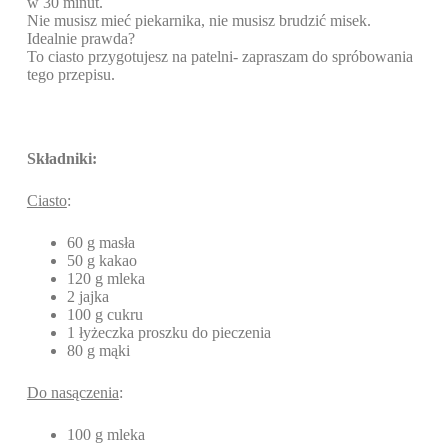
w 30 minut.
Nie musisz mieć piekarnika, nie musisz brudzić misek.
Idealnie prawda?
To ciasto przygotujesz na patelni- zapraszam do spróbowania
tego przepisu.
Składniki:
Ciasto
:
60 g masła
50 g kakao
120 g mleka
2 jajka
100 g cukru
1 łyżeczka proszku do pieczenia
80 g mąki
Do nasączenia
:
100 g mleka