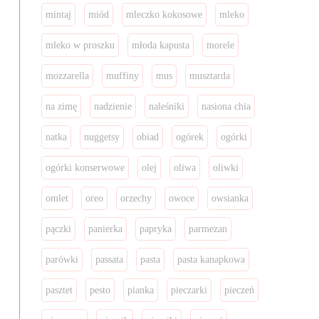
mintaj
miód
mleczko kokosowe
mleko
mleko w proszku
młoda kapusta
morele
mozzarella
muffiny
mus
musztarda
na zimę
nadzienie
naleśniki
nasiona chia
natka
nuggetsy
obiad
ogórek
ogórki
ogórki konserwowe
olej
oliwa
oliwki
omlet
oreo
orzechy
owoce
owsianka
pączki
panierka
papryka
parmezan
parówki
passata
pasta
pasta kanapkowa
pasztet
pesto
pianka
pieczarki
pieczeń