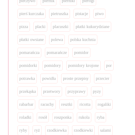
pieczywo
piernik
pierniki
pierogi
pierś kurczaka
pietruszka
pistacje
piwo
pizza
placki
placuszki
płatki kukurydziane
płatki owsiane
polewa
polska kuchnia
pomarańcza
pomarańcze
pomidor
pomidorki
pomidory
pomidory krojone
por
potrawka
powidła
proste przepisy
przecier
przekąska
przetwory
przyprawy
pyzy
rabarbar
racuchy
resztki
ricotta
rogaliki
roladki
rosół
roszponka
rukola
ryba
ryby
ryż
rzodkiewka
rzodkiewki
salami