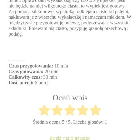
minut. Sprawdzam wykałaczką, czy ciasto się upiekło- jeśli
nie będzie na niej wilgotnego ciasta, to wypiek jest gotowy.
Za pomocą silikonowej szpatułką, odklejam ciasto od patelni,
nakłuwam je z wierzchu wykałaczkę i namaczam mlekiem. W
międzyczasie przygotowuję polewę, podgrzewając wszystkie
składniki. Polewam nią ciasto, posypuję granolą orzechową i
podaję.
———
Czas przygotowania:
10 min
Czas gotowania:
20 min
Całkowity czas:
30 min
Ilość porcji:
6 porcji
Oceń wpis
Średnia ocena
5
/ 5. Liczba głosów:
1
Bądź na bieżąco: