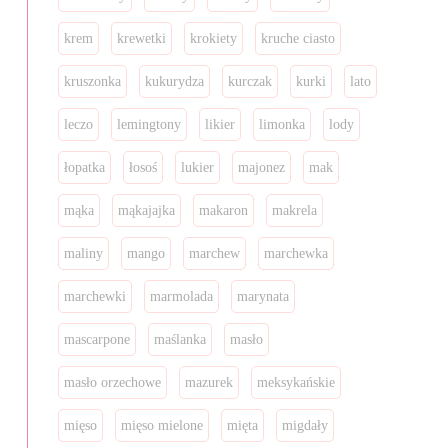
krem
krewetki
krokiety
kruche ciasto
kruszonka
kukurydza
kurczak
kurki
lato
leczo
lemingtony
likier
limonka
lody
łopatka
łosoś
lukier
majonez
mak
mąka
mąkajajka
makaron
makrela
maliny
mango
marchew
marchewka
marchewki
marmolada
marynata
mascarpone
maślanka
masło
masło orzechowe
mazurek
meksykańskie
mięso
mięso mielone
mięta
migdały