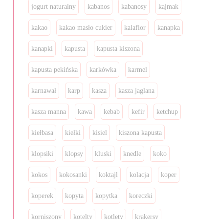
jogurt naturalny
kabanos
kabanosy
kajmak
kakao
kakao masło cukier
kalafior
kanapka
kanapki
kapusta
kapusta kiszona
kapusta pekińska
karkówka
karmel
karnawał
karp
kasza
kasza jaglana
kasza manna
kawa
kebab
kefir
ketchup
kiełbasa
kiełki
kisiel
kiszona kapusta
klopsiki
klopsy
kluski
knedle
koko
kokos
kokosanki
koktajl
kolacja
koper
koperek
kopyta
kopytka
koreczki
korniszony
kotelty
kotlety
krakersy