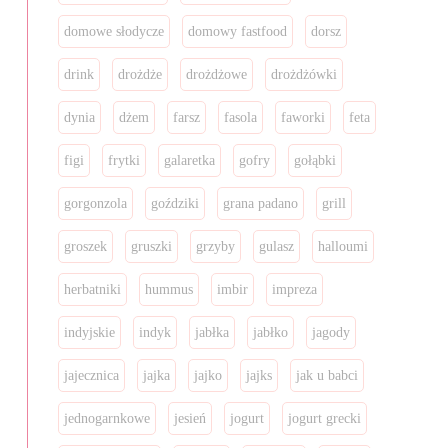
domowe słodycze
domowy fastfood
dorsz
drink
drożdże
drożdżowe
drożdżówki
dynia
dżem
farsz
fasola
faworki
feta
figi
frytki
galaretka
gofry
gołąbki
gorgonzola
goździki
grana padano
grill
groszek
gruszki
grzyby
gulasz
halloumi
herbatniki
hummus
imbir
impreza
indyjskie
indyk
jabłka
jabłko
jagody
jajecznica
jajka
jajko
jajks
jak u babci
jednogarnkowe
jesień
jogurt
jogurt grecki