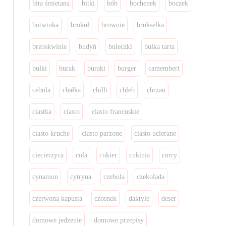
bita śmietana
bitki
bób
bochenek
boczek
botwinka
brokuł
brownie
brukselka
brzoskwinie
budyń
bułeczki
bułka tarta
bułki
burak
buraki
burger
camembert
cebula
chałka
chilli
chleb
chrzan
ciastka
ciasto
ciasto francuskie
ciasto kruche
ciasto parzone
ciasto ucierane
ciecierzyca
cola
cukier
cukinia
curry
cynamon
cytryna
czebula
czekolada
czerwona kapusta
czosnek
daktyle
deser
domowe jedzenie
domowe przepisy