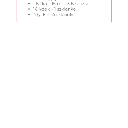
1 łyżka – 15 ml – 3 łyżeczki
16 łyżek – 1 szklanka
4 łyżki – 1⁄4 szklanki