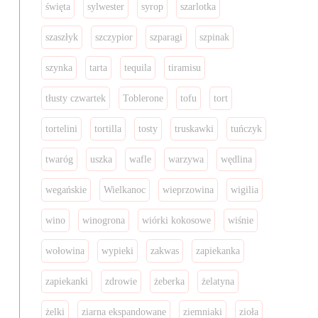
święta
sylwester
syrop
szarlotka
szaszłyk
szczypior
szparagi
szpinak
szynka
tarta
tequila
tiramisu
tłusty czwartek
Toblerone
tofu
tort
tortelini
tortilla
tosty
truskawki
tuńczyk
twaróg
uszka
wafle
warzywa
wędlina
wegańskie
Wielkanoc
wieprzowina
wigilia
wino
winogrona
wiórki kokosowe
wiśnie
wołowina
wypieki
zakwas
zapiekanka
zapiekanki
zdrowie
żeberka
żelatyna
żelki
ziarna ekspandowane
ziemniaki
zioła