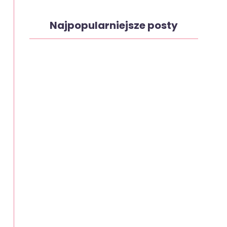
Najpopularniejsze posty
Ciasto Michałek
2 maja, 2024
Sałatka makaronowa z kurczakiem
2 maja, 2024
Babka serowa
26 marca, 2024