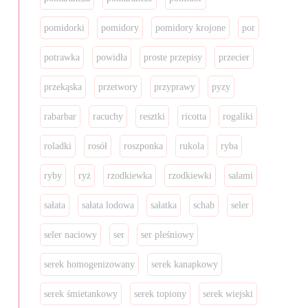
pomidorki
pomidory
pomidory krojone
por
potrawka
powidła
proste przepisy
przecier
przekąska
przetwory
przyprawy
pyzy
rabarbar
racuchy
resztki
ricotta
rogaliki
roladki
rosół
roszponka
rukola
ryba
ryby
ryż
rzodkiewka
rzodkiewki
salami
sałata
sałata lodowa
sałatka
schab
seler
seler naciowy
ser
ser pleśniowy
serek homogenizowany
serek kanapkowy
serek śmietankowy
serek topiony
serek wiejski