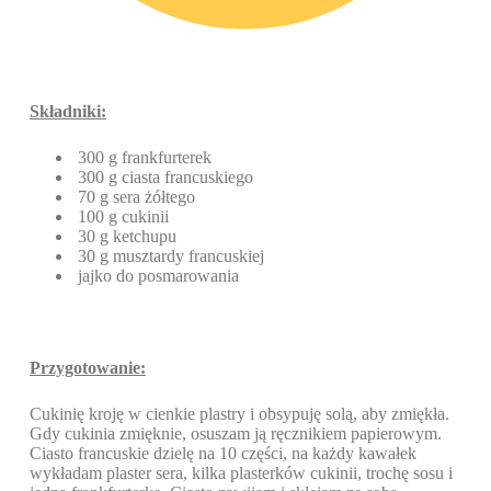
Składniki:
300 g frankfurterek
300 g ciasta francuskiego
70 g sera żółtego
100 g cukinii
30 g ketchupu
30 g musztardy francuskiej
jajko do posmarowania
Przygotowanie:
Cukinię kroję w cienkie plastry i obsypuję solą, aby zmiękła.
Gdy cukinia zmięknie, osuszam ją ręcznikiem papierowym.
Ciasto francuskie dzielę na 10 części, na każdy kawałek
wykładam plaster sera, kilka plasterków cukinii, trochę sosu i