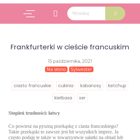
Frankfurterki w cieście francuskim
15 października, 2021
Na słono
Sylwester
ciasto francuskie
cukinia
kabanosy
ketchup
kiełbasa
ser
Stopień trudności: łatwy
Co powiesz na pyszną przekąskę z ciasta francuskiego?
Takie przekąski to zawsze jest hit wszystkich imprez. Ja
często podaję te także w towarzystwie sałatki na obiad lub