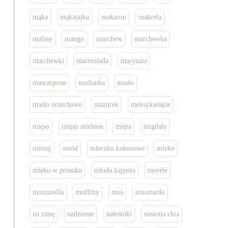
mąka
mąkajajka
makaron
makrela
maliny
mango
marchew
marchewka
marchewki
marmolada
marynata
mascarpone
maślanka
masło
masło orzechowe
mazurek
meksykańskie
mięso
mięso mielone
mięta
migdały
mintaj
miód
mleczko kokosowe
mleko
mleko w proszku
młoda kapusta
morele
mozzarella
muffiny
mus
musztarda
na zimę
nadzienie
naleśniki
nasiona chia