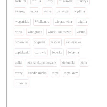
tortelini
tortilla
tosty
truskawki
tuńczyk
twaróg
uszka
wafle
warzywa
wędlina
wegańskie
Wielkanoc
wieprzowina
wigilia
wino
winogrona
wiórki kokosowe
wiśnie
wołowina
wypieki
zakwas
zapiekanka
zapiekanki
zdrowie
żeberka
żelatyna
żelki
ziarna ekspandowane
ziemniaki
zioła
zrazy
zsiadłe mleko
zupa
zupa krem
żurawina