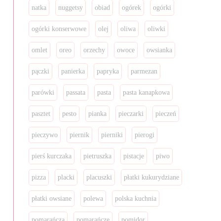
natka
nuggetsy
obiad
ogórek
ogórki
ogórki konserwowe
olej
oliwa
oliwki
omlet
oreo
orzechy
owoce
owsianka
pączki
panierka
papryka
parmezan
parówki
passata
pasta
pasta kanapkowa
pasztet
pesto
pianka
pieczarki
pieczeń
pieczywo
piernik
pierniki
pierogi
pierś kurczaka
pietruszka
pistacje
piwo
pizza
placki
placuszki
płatki kukurydziane
płatki owsiane
polewa
polska kuchnia
pomarańcza
pomarańcze
pomidor