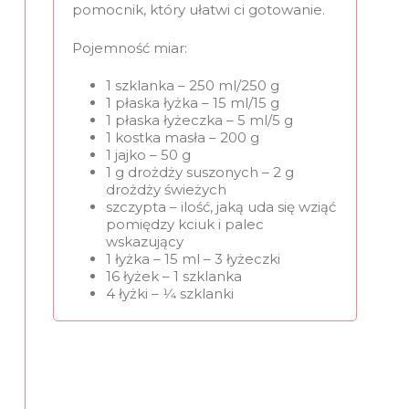
pomocnik, który ułatwi ci gotowanie.
Pojemność miar:
1 szklanka – 250 ml/250 g
1 płaska łyżka – 15 ml/15 g
1 płaska łyżeczka – 5 ml/5 g
1 kostka masła – 200 g
1 jajko – 50 g
1 g drożdży suszonych – 2 g
drożdży świeżych
szczypta – ilość, jaką uda się wziąć
pomiędzy kciuk i palec
wskazujący
1 łyżka – 15 ml – 3 łyżeczki
16 łyżek – 1 szklanka
4 łyżki – 1⁄4 szklanki