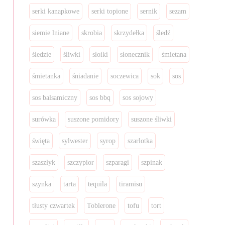
serki kanapkowe
serki topione
sernik
sezam
siemie lniane
skrobia
skrzydełka
śledź
śledzie
śliwki
słoiki
słonecznik
śmietana
śmietanka
śniadanie
soczewica
sok
sos
sos balsamiczny
sos bbq
sos sojowy
surówka
suszone pomidory
suszone śliwki
święta
sylwester
syrop
szarlotka
szaszłyk
szczypior
szparagi
szpinak
szynka
tarta
tequila
tiramisu
tłusty czwartek
Toblerone
tofu
tort