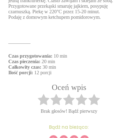
jedną frankfurterkę. Ciasto zawijam i sklejam ze sobą.
Przygotowane przekąski smaruję jajkiem, posypuję
czarnuszką. Piekę w 220°C przez 15-20 minut.
Podaję z domowym ketchupem pomidorowym.
————–
Czas przygotowania:
10 min
Czas pieczenia:
20 min
Całkowity czas:
30 min
Ilość porcji:
12 porcji
Oceń wpis
Brak głosów! Bądź pierwszy
Bądź na bieżąco: