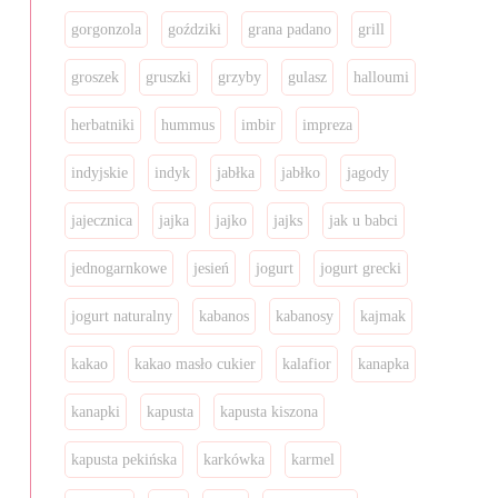
gorgonzola
goździki
grana padano
grill
groszek
gruszki
grzyby
gulasz
halloumi
herbatniki
hummus
imbir
impreza
indyjskie
indyk
jabłka
jabłko
jagody
jajecznica
jajka
jajko
jajks
jak u babci
jednogarnkowe
jesień
jogurt
jogurt grecki
jogurt naturalny
kabanos
kabanosy
kajmak
kakao
kakao masło cukier
kalafior
kanapka
kanapki
kapusta
kapusta kiszona
kapusta pekińska
karkówka
karmel