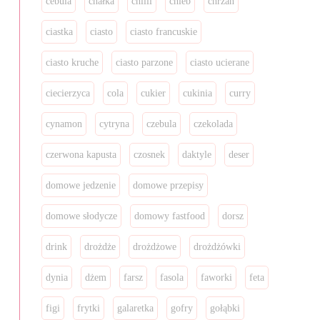
cebula
chałka
chilli
chleb
chrzan
ciastka
ciasto
ciasto francuskie
ciasto kruche
ciasto parzone
ciasto ucierane
ciecierzyca
cola
cukier
cukinia
curry
cynamon
cytryna
czebula
czekolada
czerwona kapusta
czosnek
daktyle
deser
domowe jedzenie
domowe przepisy
domowe słodycze
domowy fastfood
dorsz
drink
drożdże
drożdżowe
drożdżówki
dynia
dżem
farsz
fasola
faworki
feta
figi
frytki
galaretka
gofry
gołąbki