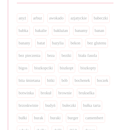
anyż
arbuz
awokado
azjatyckie
babeczki
babka
bakalie
bakłażan
banamy
banan
banany
batat
bazylia
bekon
bez glutenu
bez pieczenia
beza
beziki
biała fasola
bigos
biszkopciki
biszkopt
biszkopty
bita śmietana
bitki
bób
bochenek
boczek
botwinka
brokuł
brownie
brukselka
brzoskwinie
budyń
bułeczki
bułka tarta
bułki
burak
buraki
burger
camembert