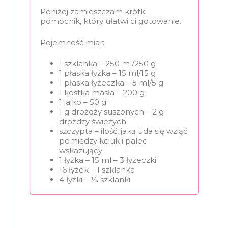
Poniżej zamieszczam krótki
pomocnik, który ułatwi ci gotowanie.
Pojemność miar:
1 szklanka – 250 ml/250 g
1 płaska łyżka – 15 ml/15 g
1 płaska łyżeczka – 5 ml/5 g
1 kostka masła – 200 g
1 jajko – 50 g
1 g drożdży suszonych – 2 g
drożdży świeżych
szczypta – ilość, jaką uda się wziąć
pomiędzy kciuk i palec
wskazujący
1 łyżka – 15 ml – 3 łyżeczki
16 łyżek – 1 szklanka
4 łyżki – 1⁄4 szklanki