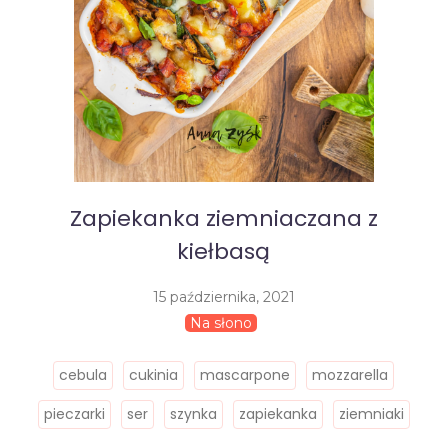
Zapiekanka ziemniaczana z
kiełbasą
15 października, 2021
Na słono
cebula
cukinia
mascarpone
mozzarella
pieczarki
ser
szynka
zapiekanka
ziemniaki