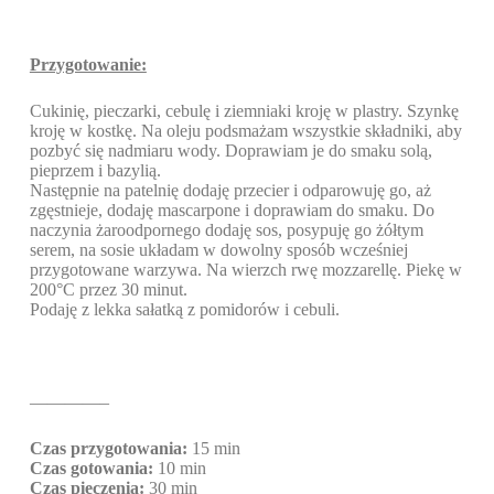
Przygotowanie:
Cukinię, pieczarki, cebulę i ziemniaki kroję w plastry. Szynkę
kroję w kostkę. Na oleju podsmażam wszystkie składniki, aby
pozbyć się nadmiaru wody. Doprawiam je do smaku solą,
pieprzem i bazylią.
Następnie na patelnię dodaję przecier i odparowuję go, aż
zgęstnieje, dodaję mascarpone i doprawiam do smaku. Do
naczynia żaroodpornego dodaję sos, posypuję go żółtym
serem, na sosie układam w dowolny sposób wcześniej
przygotowane warzywa. Na wierzch rwę mozzarellę. Piekę w
200°C przez 30 minut.
Podaję z lekka sałatką z pomidorów i cebuli.
————–
Czas przygotowania:
15 min
Czas gotowania:
10 min
Czas pieczenia:
30 min