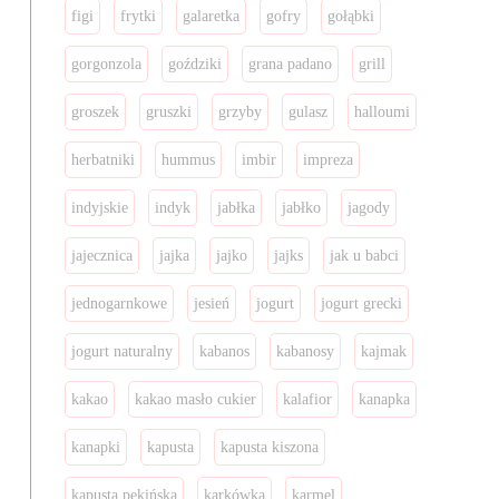
figi
frytki
galaretka
gofry
gołąbki
gorgonzola
goździki
grana padano
grill
groszek
gruszki
grzyby
gulasz
halloumi
herbatniki
hummus
imbir
impreza
indyjskie
indyk
jabłka
jabłko
jagody
jajecznica
jajka
jajko
jajks
jak u babci
jednogarnkowe
jesień
jogurt
jogurt grecki
jogurt naturalny
kabanos
kabanosy
kajmak
kakao
kakao masło cukier
kalafior
kanapka
kanapki
kapusta
kapusta kiszona
kapusta pekińska
karkówka
karmel