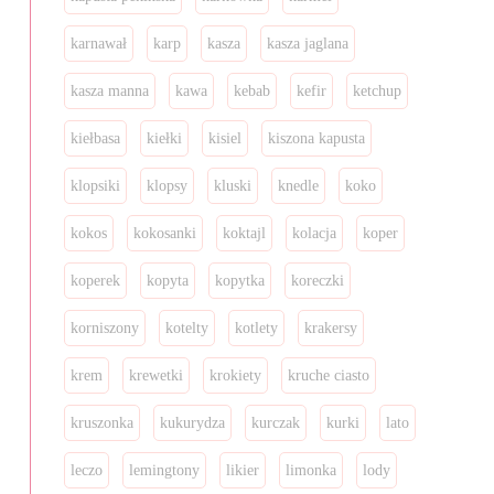
karnawał
karp
kasza
kasza jaglana
kasza manna
kawa
kebab
kefir
ketchup
kiełbasa
kiełki
kisiel
kiszona kapusta
klopsiki
klopsy
kluski
knedle
koko
kokos
kokosanki
koktajl
kolacja
koper
koperek
kopyta
kopytka
koreczki
korniszony
kotelty
kotlety
krakersy
krem
krewetki
krokiety
kruche ciasto
kruszonka
kukurydza
kurczak
kurki
lato
leczo
lemingtony
likier
limonka
lody