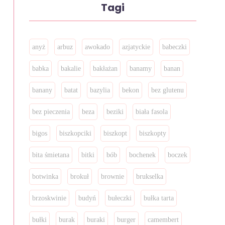
Tagi
anyż
arbuz
awokado
azjatyckie
babeczki
babka
bakalie
bakłażan
banamy
banan
banany
batat
bazylia
bekon
bez glutenu
bez pieczenia
beza
beziki
biała fasola
bigos
biszkopciki
biszkopt
biszkopty
bita śmietana
bitki
bób
bochenek
boczek
botwinka
brokuł
brownie
brukselka
brzoskwinie
budyń
bułeczki
bułka tarta
bułki
burak
buraki
burger
camembert