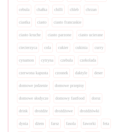
cebula
chałka
chilli
chleb
chrzan
ciastka
ciasto
ciasto francuskie
ciasto kruche
ciasto parzone
ciasto ucierane
ciecierzyca
cola
cukier
cukinia
curry
cynamon
cytryna
czebula
czekolada
czerwona kapusta
czosnek
daktyle
deser
domowe jedzenie
domowe przepisy
domowe słodycze
domowy fastfood
dorsz
drink
drożdże
drożdżowe
drożdżówki
dynia
dżem
farsz
fasola
faworki
feta