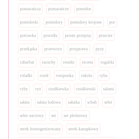
pomarańcza
pomarańcze
pomidor
pomidorki
pomidory
pomidory krojone
por
potrawka
powidła
proste przepisy
przecier
przekąska
przetwory
przyprawy
pyzy
rabarbar
racuchy
resztki
ricotta
rogaliki
roladki
rosół
roszponka
rukola
ryba
ryby
ryż
rzodkiewka
rzodkiewki
salami
sałata
sałata lodowa
sałatka
schab
seler
seler naciowy
ser
ser pleśniowy
serek homogenizowany
serek kanapkowy