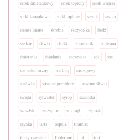
serek śmietankowy
serek topiony
serek wiejski
serki kanapkowe
serki topione
sernik
sezam
siemie lniane
skrobia
skrzydełka
śledź
śledzie
śliwki
słoiki
słonecznik
śmietana
śmietanka
śniadanie
soczewica
sok
sos
sos balsamiczny
sos bbq
sos sojowy
surówka
suszone pomidory
suszone śliwki
święta
sylwester
syrop
szarlotka
szaszłyk
szczypior
szparagi
szpinak
szynka
tarta
tequila
tiramisu
tłusty czwartek
Toblerone
tofu
tort