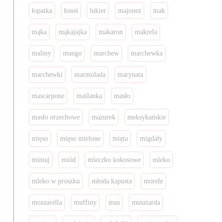
łopatka
łosoś
lukier
majonez
mak
mąka
mąkajajka
makaron
makrela
maliny
mango
marchew
marchewka
marchewki
marmolada
marynata
mascarpone
maślanka
masło
masło orzechowe
mazurek
meksykańskie
mięso
mięso mielone
mięta
migdały
mintaj
miód
mleczko kokosowe
mleko
mleko w proszku
młoda kapusta
morele
mozzarella
muffiny
mus
musztarda