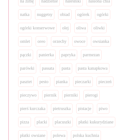
na zimę
nadzienie
naleśniki
nasiona chia
natka
nuggetsy
obiad
ogórek
ogórki
ogórki konserwowe
olej
oliwa
oliwki
omlet
oreo
orzechy
owoce
owsianka
pączki
panierka
papryka
parmezan
parówki
passata
pasta
pasta kanapkowa
pasztet
pesto
pianka
pieczarki
pieczeń
pieczywo
piernik
pierniki
pierogi
pierś kurczaka
pietruszka
pistacje
piwo
pizza
placki
placuszki
płatki kukurydziane
płatki owsiane
polewa
polska kuchnia