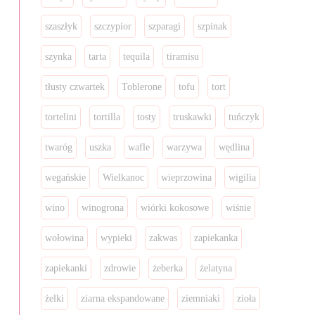
szaszłyk
szczypior
szparagi
szpinak
szynka
tarta
tequila
tiramisu
tłusty czwartek
Toblerone
tofu
tort
tortelini
tortilla
tosty
truskawki
tuńczyk
twaróg
uszka
wafle
warzywa
wędlina
wegańskie
Wielkanoc
wieprzowina
wigilia
wino
winogrona
wiórki kokosowe
wiśnie
wołowina
wypieki
zakwas
zapiekanka
zapiekanki
zdrowie
żeberka
żelatyna
żelki
ziarna ekspandowane
ziemniaki
zioła