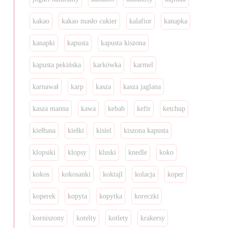
kakao
kakao masło cukier
kalafior
kanapka
kanapki
kapusta
kapusta kiszona
kapusta pekińska
karkówka
karmel
karnawał
karp
kasza
kasza jaglana
kasza manna
kawa
kebab
kefir
ketchup
kiełbasa
kiełki
kisiel
kiszona kapusta
klopsiki
klopsy
kluski
knedle
koko
kokos
kokosanki
koktajl
kolacja
koper
koperek
kopyta
kopytka
koreczki
korniszony
kotelty
kotlety
krakersy