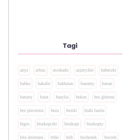
Tagi
anyż
arbuz
awokado
azjatyckie
babeczki
babka
bakalie
bakłażan
banamy
banan
banany
batat
bazylia
bekon
bez glutenu
bez pieczenia
beza
beziki
biała fasola
bigos
biszkopciki
biszkopt
biszkopty
bita śmietana
bitki
bób
bochenek
boczek