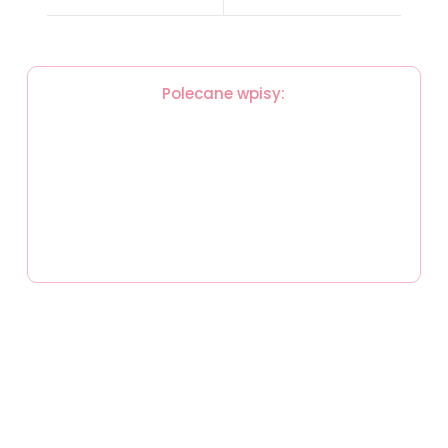
Polecane wpisy:
Sałatka makaronowa z kurczakiem
2 maja, 2024
Placki z bobu
Puszysta pianka
2 maja, 2024
2 maja, 2024