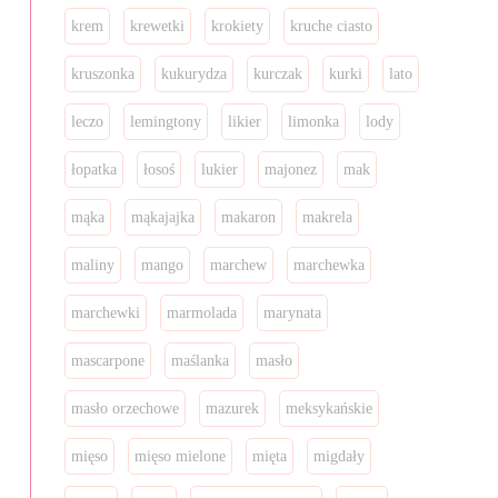
krem
krewetki
krokiety
kruche ciasto
kruszonka
kukurydza
kurczak
kurki
lato
leczo
lemingtony
likier
limonka
lody
łopatka
łosoś
lukier
majonez
mak
mąka
mąkajajka
makaron
makrela
maliny
mango
marchew
marchewka
marchewki
marmolada
marynata
mascarpone
maślanka
masło
masło orzechowe
mazurek
meksykańskie
mięso
mięso mielone
mięta
migdały