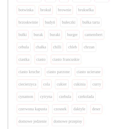
botwinka
brokuł
brownie
brukselka
brzoskwinie
budyń
bułeczki
bułka tarta
bułki
burak
buraki
burger
camembert
cebula
chałka
chilli
chleb
chrzan
ciastka
ciasto
ciasto francuskie
ciasto kruche
ciasto parzone
ciasto ucierane
ciecierzyca
cola
cukier
cukinia
curry
cynamon
cytryna
czebula
czekolada
czerwona kapusta
czosnek
daktyle
deser
domowe jedzenie
domowe przepisy