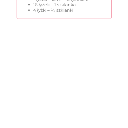
16 łyżek – 1 szklanka
4 łyżki – 1⁄4 szklanki