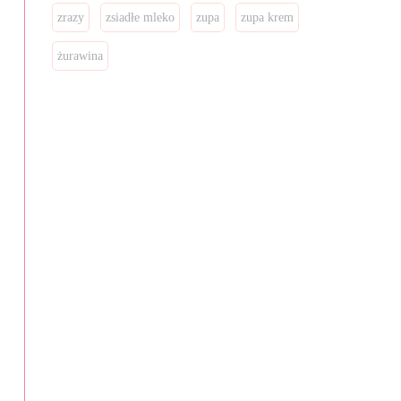
zrazy
zsiadłe mleko
zupa
zupa krem
żurawina