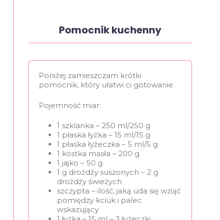
Pomocnik kuchenny
Poniżej zamieszczam krótki
pomocnik, który ułatwi ci gotowanie.
Pojemność miar:
1 szklanka – 250 ml/250 g
1 płaska łyżka – 15 ml/15 g
1 płaska łyżeczka – 5 ml/5 g
1 kostka masła – 200 g
1 jajko – 50 g
1 g drożdży suszonych – 2 g
drożdży świeżych
szczypta – ilość, jaką uda się wziąć
pomiędzy kciuk i palec
wskazujący
1 łyżka – 15 ml – 3 łyżeczki