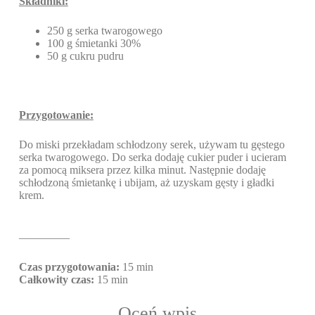
Składniki:
250 g serka twarogowego
100 g śmietanki 30%
50 g cukru pudru
Przygotowanie:
Do miski przekładam schłodzony serek, używam tu gęstego
serka twarogowego. Do serka dodaję cukier puder i ucieram
za pomocą miksera przez kilka minut. Następnie dodaję
schłodzoną śmietankę i ubijam, aż uzyskam gęsty i gładki
krem.
————–
Czas przygotowania:
15 min
Całkowity czas:
15 min
Oceń wpis