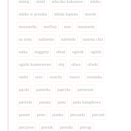
mintaj
miód
mleczko kokosowe
mleko
mleko w proszku
młoda kapusta
morele
mozzarella
muffiny
mus
musztarda
na zimę
nadzienie
naleśniki
nasiona chia
natka
nuggetsy
obiad
ogórek
ogórki
ogórki konserwowe
olej
oliwa
oliwki
omlet
oreo
orzechy
owoce
owsianka
pączki
panierka
papryka
parmezan
parówki
passata
pasta
pasta kanapkowa
pasztet
pesto
pianka
pieczarki
pieczeń
pieczywo
piernik
pierniki
pierogi