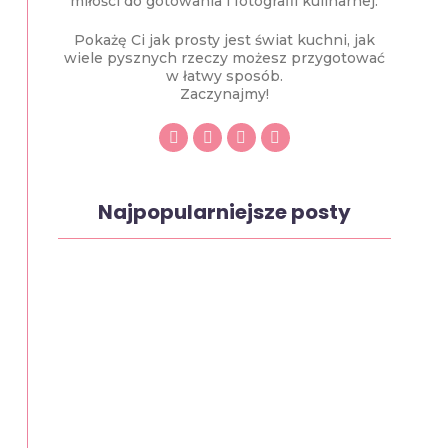
miłości do gotowania i fotografii kulinarnej.
Pokażę Ci jak prosty jest świat kuchni, jak
wiele pysznych rzeczy możesz przygotować
w łatwy sposób.
Zaczynajmy!
Najpopularniejsze posty
Ciasto Michałek
2 maja, 2024
Sałatka makaronowa z kurczakiem
2 maja, 2024