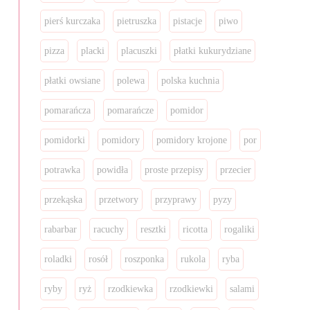
pierś kurczaka
pietruszka
pistacje
piwo
pizza
placki
placuszki
płatki kukurydziane
płatki owsiane
polewa
polska kuchnia
pomarańcza
pomarańcze
pomidor
pomidorki
pomidory
pomidory krojone
por
potrawka
powidła
proste przepisy
przecier
przekąska
przetwory
przyprawy
pyzy
rabarbar
racuchy
resztki
ricotta
rogaliki
roladki
rosół
roszponka
rukola
ryba
ryby
ryż
rzodkiewka
rzodkiewki
salami