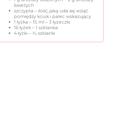
świeżych
szczypta – ilość, jaką uda się wziąć
pomiędzy kciuk i palec wskazujący
1 łyżka – 15 ml – 3 łyżeczki
16 łyżek – 1 szklanka
4 łyżki – 1⁄4 szklanki