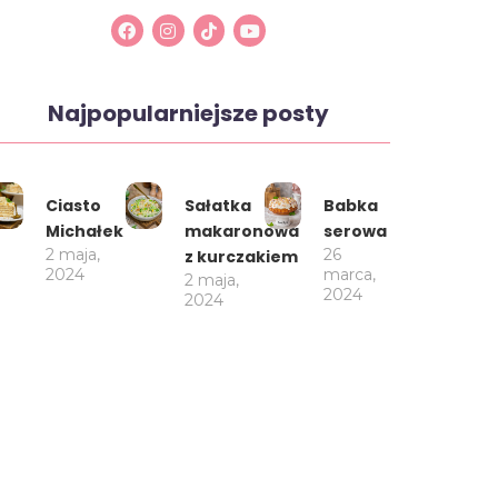
Najpopularniejsze posty
Ciasto
Sałatka
Babka
Michałek
makaronowa
serowa
2 maja,
26
z kurczakiem
2024
marca,
2 maja,
2024
2024