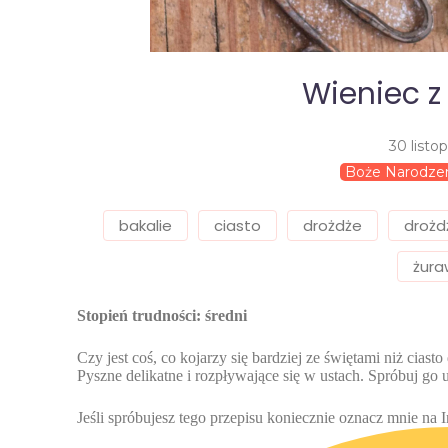
Wieniec z
30 listo
Boże Narodze
bakalie
ciasto
drożdże
droż
żura
Stopień trudności: średni
Czy jest coś, co kojarzy się bardziej ze świętami niż cias
Pyszne delikatne i rozpływające się w ustach. Spróbuj go u
Jeśli spróbujesz tego przepisu koniecznie oznacz mnie na 