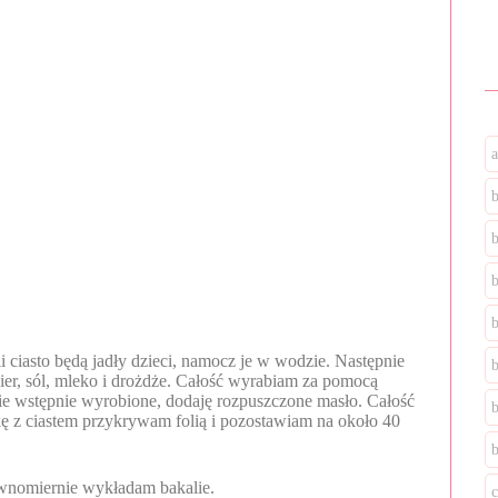
b
 ciasto będą jadły dzieci, namocz je w wodzie. Następnie
ier, sól, mleko i drożdże. Całość wyrabiam za pomocą
ie wstępnie wyrobione, dodaję rozpuszczone masło. Całość
kę z ciastem przykrywam folią i pozostawiam na około 40
b
równomiernie wykładam bakalie.