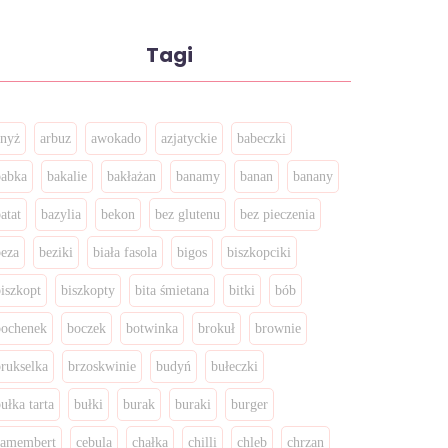
Tagi
anyż
arbuz
awokado
azjatyckie
babeczki
babka
bakalie
bakłażan
banamy
banan
banany
atat
bazylia
bekon
bez glutenu
bez pieczenia
beza
beziki
biała fasola
bigos
biszkopciki
biszkopt
biszkopty
bita śmietana
bitki
bób
bochenek
boczek
botwinka
brokuł
brownie
brukselka
brzoskwinie
budyń
bułeczki
ułka tarta
bułki
burak
buraki
burger
camembert
cebula
chałka
chilli
chleb
chrzan