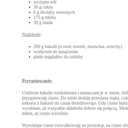
szczypta soli
30 g cukru
6 g drożdży suszonych
175 g mleka
30 g masła
Nadzienie
:
200 g bakalii (u mnie morele, żurawina, orzechy)
woda/rum do nasączenia
płatki migdałów do ozdoby
Przygotowanie:
Ulubione bakalie rozdrabniam i namaczam je w rumie. Jeśli
przygotowuję ciasto. Do miski dodaję przesianą mąkę, cuk
miksera z hakami do ciasta drożdżowego. Gdy ciasto będz
wyrabiam, aż wszystkie składniki dobrze się połączą. Mis
minut, aż ciasto wyrośnie.
Wyrośnięte ciasto rozwałkowuję na prostokąt, na ciasto 