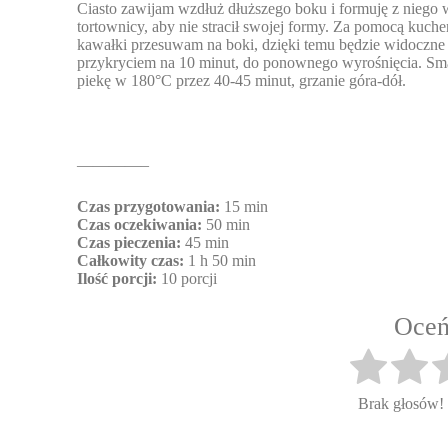
Ciasto zawijam wzdłuż dłuższego boku i formuję z niego 
tortownicy, aby nie stracił swojej formy. Za pomocą kuch
kawałki przesuwam na boki, dzięki temu będzie widoczne 
przykryciem na 10 minut, do ponownego wyrośnięcia. Sma
piekę w 180°C przez 40-45 minut, grzanie góra-dół.
————–
Czas przygotowania:
15 min
Czas oczekiwania:
50 min
Czas pieczenia:
45 min
Całkowity czas:
1 h 50 min
Ilość porcji:
10 porcji
Oceń
Brak głosów!