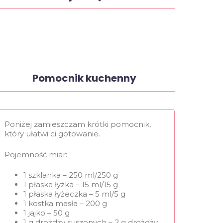
Pomocnik kuchenny
Poniżej zamieszczam krótki pomocnik,
który ułatwi ci gotowanie.
Pojemność miar:
1 szklanka – 250 ml/250 g
1 płaska łyżka – 15 ml/15 g
1 płaska łyżeczka – 5 ml/5 g
1 kostka masła – 200 g
1 jajko – 50 g
1 g drożdży suszonych – 2 g drożdży