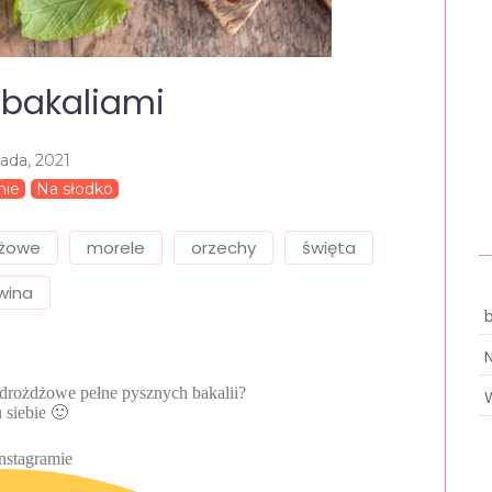
 bakaliami
pada, 2021
nie
Na słodko
dżowe
morele
orzechy
święta
wina
to drożdżowe pełne pysznych bakalii?
 siebie 🙂
Instagramie