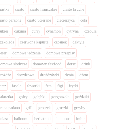
iastka
ciasto
ciasto francuskie
ciasto kruche
ciasto parzone
ciasto ucierane
ciecierzyca
cola
cukier
cukinia
curry
cynamon
cytryna
czebula
czekolada
czerwona kapusta
czosnek
daktyle
deser
domowe jedzenie
domowe przepisy
domowe słodycze
domowy fastfood
dorsz
drink
drożdże
drożdżowe
drożdżówki
dynia
dżem
arsz
fasola
faworki
feta
figi
frytki
galaretka
gofry
gołąbki
gorgonzola
goździki
grana padano
grill
groszek
gruszki
grzyby
gulasz
halloumi
herbatniki
hummus
imbir