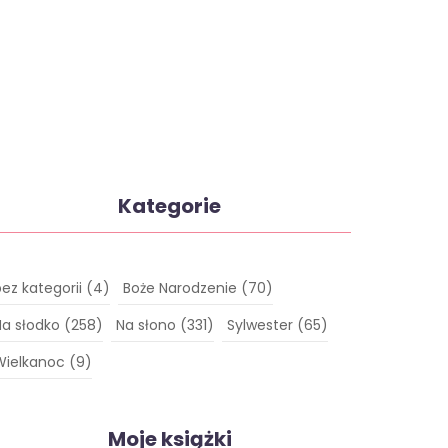
Kategorie
bez kategorii
(4)
Boże Narodzenie
(70)
Na słodko
(258)
Na słono
(331)
Sylwester
(65)
Wielkanoc
(9)
Moje książki