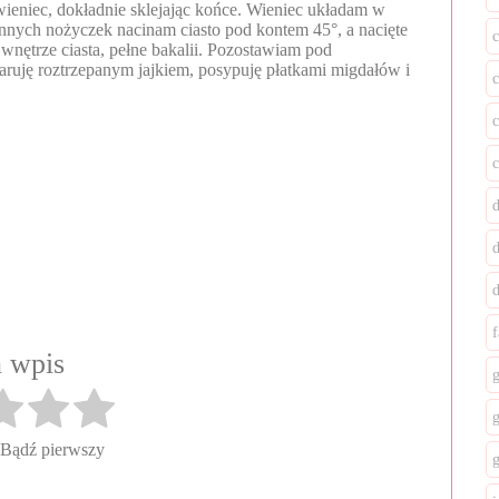
wieniec, dokładnie sklejając końce. Wieniec układam w
ennych nożyczek nacinam ciasto pod kontem 45°, a nacięte
c
wnętrze ciasta, pełne bakalii. Pozostawiam pod
ruję roztrzepanym jajkiem, posypuję płatkami migdałów i
f
 wpis
 Bądź pierwszy