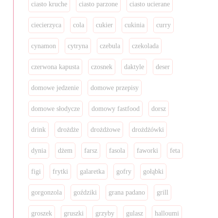
ciasto kruche
ciasto parzone
ciasto ucierane
ciecierzyca
cola
cukier
cukinia
curry
cynamon
cytryna
czebula
czekolada
czerwona kapusta
czosnek
daktyle
deser
domowe jedzenie
domowe przepisy
domowe słodycze
domowy fastfood
dorsz
drink
drożdże
drożdżowe
drożdżówki
dynia
dżem
farsz
fasola
faworki
feta
figi
frytki
galaretka
gofry
gołąbki
gorgonzola
goździki
grana padano
grill
groszek
gruszki
grzyby
gulasz
halloumi