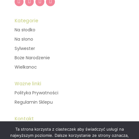
Kategorie
Na słodko
Na słono
Sylwester
Boże Narodzenie
Wielkanoc
Ważne linki
Polityka Prywatności
Regulamin Sklepu
Kontakt
Ta strona korzysta z ciasteczek aby świadczyć usługi na
MOJE KSIĄŻKI
najwyższym poziomie. Dalsze korzystanie ze strony oznacza,