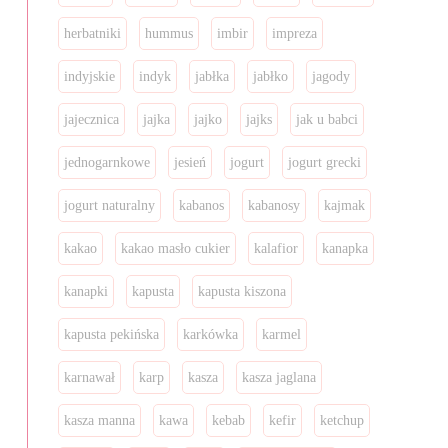
herbatniki
hummus
imbir
impreza
indyjskie
indyk
jabłka
jabłko
jagody
jajecznica
jajka
jajko
jajks
jak u babci
jednogarnkowe
jesień
jogurt
jogurt grecki
jogurt naturalny
kabanos
kabanosy
kajmak
kakao
kakao masło cukier
kalafior
kanapka
kanapki
kapusta
kapusta kiszona
kapusta pekińska
karkówka
karmel
karnawał
karp
kasza
kasza jaglana
kasza manna
kawa
kebab
kefir
ketchup