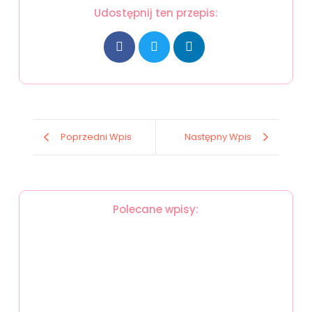
Udostępnij ten przepis:
Poprzedni Wpis
Następny Wpis
Polecane wpisy:
Sałatka makaronowa z kurczakiem
2 maja, 2024
Placki z bobu
Puszysta pianka