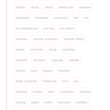
śledzie
śliwki
słoiki
słonecznik
śmietana
śmietanka
śniadanie
soczewica
sok
sos
sos balsamiczny
sos bbq
sos sojowy
surówka
suszone pomidory
suszone śliwki
święta
sylwester
syrop
szarlotka
szaszłyk
szczypior
szparagi
szpinak
szynka
tarta
tequila
tiramisu
tłusty czwartek
Toblerone
tofu
tort
tortelini
tortilla
tosty
truskawki
tuńczyk
twaróg
uszka
wafle
warzywa
wędlina