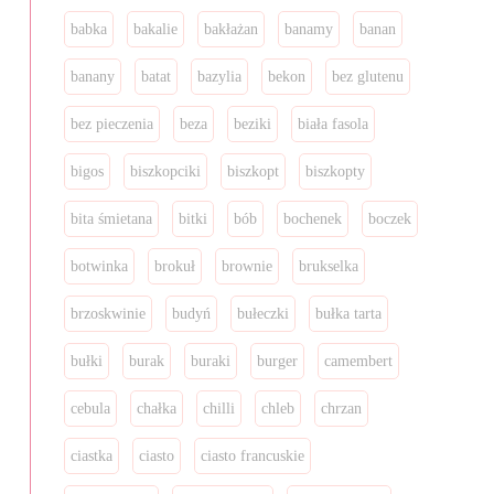
babka
bakalie
bakłażan
banamy
banan
banany
batat
bazylia
bekon
bez glutenu
bez pieczenia
beza
beziki
biała fasola
bigos
biszkopciki
biszkopt
biszkopty
bita śmietana
bitki
bób
bochenek
boczek
botwinka
brokuł
brownie
brukselka
brzoskwinie
budyń
bułeczki
bułka tarta
bułki
burak
buraki
burger
camembert
cebula
chałka
chilli
chleb
chrzan
ciastka
ciasto
ciasto francuskie