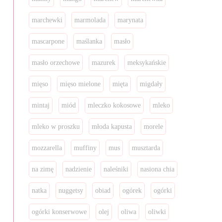
marchewki
marmolada
marynata
mascarpone
maślanka
masło
masło orzechowe
mazurek
meksykańskie
mięso
mięso mielone
mięta
migdały
mintaj
miód
mleczko kokosowe
mleko
mleko w proszku
młoda kapusta
morele
mozzarella
muffiny
mus
musztarda
na zimę
nadzienie
naleśniki
nasiona chia
natka
nuggetsy
obiad
ogórek
ogórki
ogórki konserwowe
olej
oliwa
oliwki