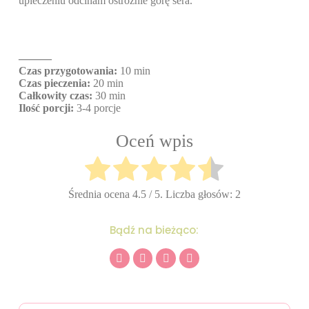
upieczeniu odcinam ostrożnie górę sera.
———
Czas przygotowania:
10 min
Czas pieczenia:
20 min
Całkowity czas:
30 min
Ilość porcji:
3-4 porcje
Oceń wpis
Średnia ocena
4.5
/ 5. Liczba głosów:
2
Bądź na bieżąco: