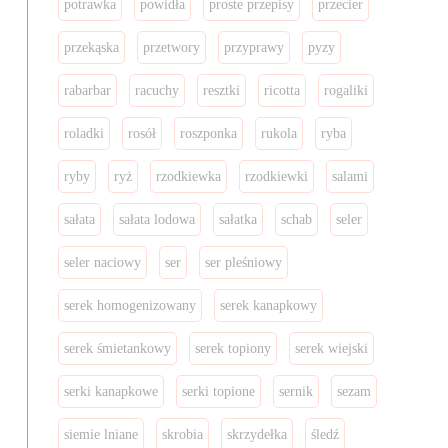
potrawka
powidła
proste przepisy
przecier
przekąska
przetwory
przyprawy
pyzy
rabarbar
racuchy
resztki
ricotta
rogaliki
roladki
rosół
roszponka
rukola
ryba
ryby
ryż
rzodkiewka
rzodkiewki
salami
sałata
sałata lodowa
sałatka
schab
seler
seler naciowy
ser
ser pleśniowy
serek homogenizowany
serek kanapkowy
serek śmietankowy
serek topiony
serek wiejski
serki kanapkowe
serki topione
sernik
sezam
siemie lniane
skrobia
skrzydełka
śledź