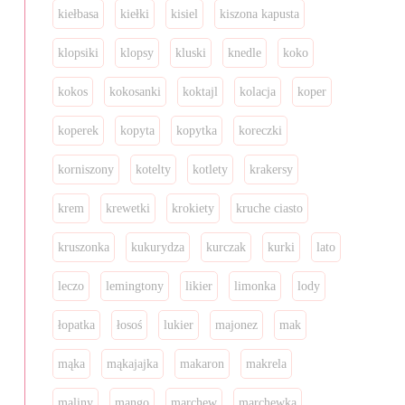
kiełbasa
kiełki
kisiel
kiszona kapusta
klopsiki
klopsy
kluski
knedle
koko
kokos
kokosanki
koktajl
kolacja
koper
koperek
kopyta
kopytka
koreczki
korniszony
kotelty
kotlety
krakersy
krem
krewetki
krokiety
kruche ciasto
kruszonka
kukurydza
kurczak
kurki
lato
leczo
lemingtony
likier
limonka
lody
łopatka
łosoś
lukier
majonez
mak
mąka
mąkajajka
makaron
makrela
maliny
mango
marchew
marchewka