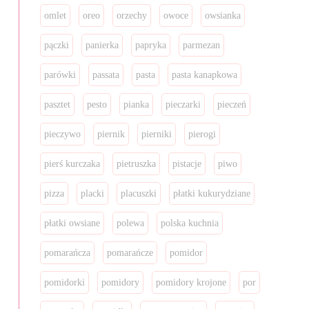
omlet
oreo
orzechy
owoce
owsianka
pączki
panierka
papryka
parmezan
parówki
passata
pasta
pasta kanapkowa
pasztet
pesto
pianka
pieczarki
pieczeń
pieczywo
piernik
pierniki
pierogi
pierś kurczaka
pietruszka
pistacje
piwo
pizza
placki
placuszki
płatki kukurydziane
płatki owsiane
polewa
polska kuchnia
pomarańcza
pomarańcze
pomidor
pomidorki
pomidory
pomidory krojone
por