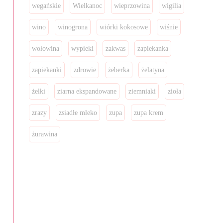
wegańskie
Wielkanoc
wieprzowina
wigilia
wino
winogrona
wiórki kokosowe
wiśnie
wołowina
wypieki
zakwas
zapiekanka
zapiekanki
zdrowie
żeberka
żelatyna
żelki
ziarna ekspandowane
ziemniaki
zioła
zrazy
zsiadłe mleko
zupa
zupa krem
żurawina