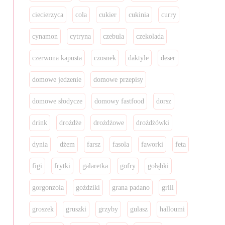
ciecierzyca
cola
cukier
cukinia
curry
cynamon
cytryna
czebula
czekolada
czerwona kapusta
czosnek
daktyle
deser
domowe jedzenie
domowe przepisy
domowe słodycze
domowy fastfood
dorsz
drink
drożdże
drożdżowe
drożdżówki
dynia
dżem
farsz
fasola
faworki
feta
figi
frytki
galaretka
gofry
gołąbki
gorgonzola
goździki
grana padano
grill
groszek
gruszki
grzyby
gulasz
halloumi