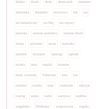
śledzie
śliwki
słoiki
słonecznik
śmietana
śmietanka
śniadanie
soczewica
sok
sos
sos balsamiczny
sos bbq
sos sojowy
surówka
suszone pomidory
suszone śliwki
święta
sylwester
syrop
szarlotka
szaszłyk
szczypior
szparagi
szpinak
szynka
tarta
tequila
tiramisu
tłusty czwartek
Toblerone
tofu
tort
tortelini
tortilla
tosty
truskawki
tuńczyk
twaróg
uszka
wafle
warzywa
wędlina
wegańskie
Wielkanoc
wieprzowina
wigilia