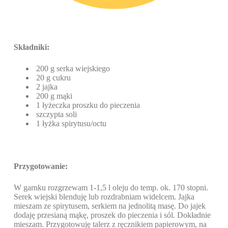
Składniki:
200 g serka wiejskiego
20 g cukru
2 jajka
200 g mąki
1 łyżeczka proszku do pieczenia
szczypta soli
1 łyżka spirytusu/octu
Przygotowanie:
W garnku rozgrzewam 1-1,5 l oleju do temp. ok. 170 stopni.
Serek wiejski blenduję lub rozdrabniam widelcem. Jajka
mieszam ze spirytusem, serkiem na jednolitą masę. Do jajek
dodaję przesianą mąkę, proszek do pieczenia i sól. Dokładnie
mieszam. Przygotowuję talerz z ręcznikiem papierowym, na