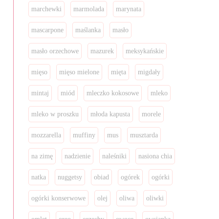
marchewki
marmolada
marynata
mascarpone
maślanka
masło
masło orzechowe
mazurek
meksykańskie
mięso
mięso mielone
mięta
migdały
mintaj
miód
mleczko kokosowe
mleko
mleko w proszku
młoda kapusta
morele
mozzarella
muffiny
mus
musztarda
na zimę
nadzienie
naleśniki
nasiona chia
natka
nuggetsy
obiad
ogórek
ogórki
ogórki konserwowe
olej
oliwa
oliwki