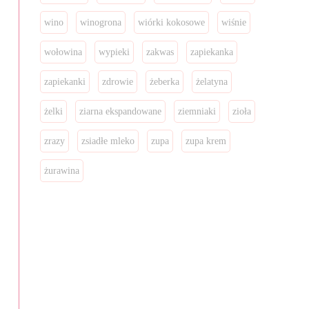
wino
winogrona
wiórki kokosowe
wiśnie
wołowina
wypieki
zakwas
zapiekanka
zapiekanki
zdrowie
żeberka
żelatyna
żelki
ziarna ekspandowane
ziemniaki
zioła
zrazy
zsiadłe mleko
zupa
zupa krem
żurawina