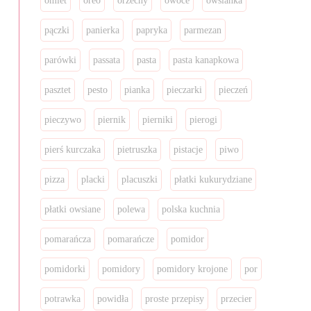
omlet
oreo
orzechy
owoce
owsianka
pączki
panierka
papryka
parmezan
parówki
passata
pasta
pasta kanapkowa
pasztet
pesto
pianka
pieczarki
pieczeń
pieczywo
piernik
pierniki
pierogi
pierś kurczaka
pietruszka
pistacje
piwo
pizza
placki
placuszki
płatki kukurydziane
płatki owsiane
polewa
polska kuchnia
pomarańcza
pomarańcze
pomidor
pomidorki
pomidory
pomidory krojone
por
potrawka
powidła
proste przepisy
przecier