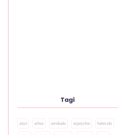
Tagi
anyż
arbuz
awokado
azjatyckie
babeczki