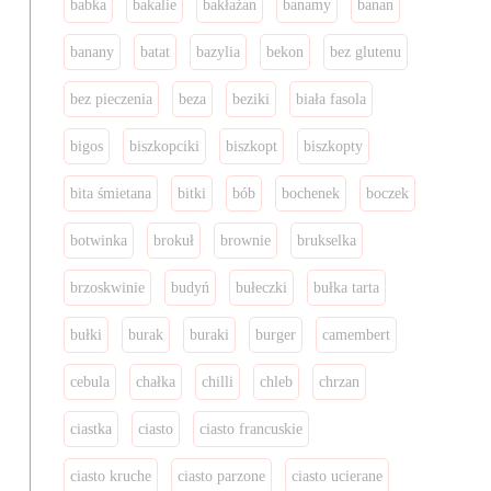
babka
bakalie
bakłażan
banamy
banan
banany
batat
bazylia
bekon
bez glutenu
bez pieczenia
beza
beziki
biała fasola
bigos
biszkopciki
biszkopt
biszkopty
bita śmietana
bitki
bób
bochenek
boczek
botwinka
brokuł
brownie
brukselka
brzoskwinie
budyń
bułeczki
bułka tarta
bułki
burak
buraki
burger
camembert
cebula
chałka
chilli
chleb
chrzan
ciastka
ciasto
ciasto francuskie
ciasto kruche
ciasto parzone
ciasto ucierane