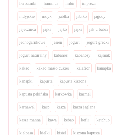
herbatniki
hummus
imbir
impreza
indyjskie
indyk
jabłka
jabłko
jagody
jajecznica
jajka
jajko
jajks
jak u babci
jednogarnkowe
jesień
jogurt
jogurt grecki
jogurt naturalny
kabanos
kabanosy
kajmak
kakao
kakao masło cukier
kalafior
kanapka
kanapki
kapusta
kapusta kiszona
kapusta pekińska
karkówka
karmel
karnawał
karp
kasza
kasza jaglana
kasza manna
kawa
kebab
kefir
ketchup
kiełbasa
kiełki
kisiel
kiszona kapusta