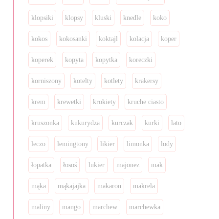
klopsiki
klopsy
kluski
knedle
koko
kokos
kokosanki
koktajl
kolacja
koper
koperek
kopyta
kopytka
koreczki
korniszony
kotelty
kotlety
krakersy
krem
krewetki
krokiety
kruche ciasto
kruszonka
kukurydza
kurczak
kurki
lato
leczo
lemingtony
likier
limonka
lody
łopatka
łosoś
lukier
majonez
mak
mąka
mąkajajka
makaron
makrela
maliny
mango
marchew
marchewka