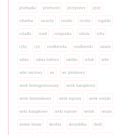
przekąska
przetwory
przyprawy
pyzy
rabarbar
racuchy
resztki
ricotta
rogaliki
roladki
rosół
roszponka
rukola
ryba
ryby
ryż
rzodkiewka
rzodkiewki
salami
sałata
sałata lodowa
sałatka
schab
seler
seler naciowy
ser
ser pleśniowy
serek homogenizowany
serek kanapkowy
serek śmietankowy
serek topiony
serek wiejski
serki kanapkowe
serki topione
sernik
sezam
siemie lniane
skrobia
skrzydełka
śledź