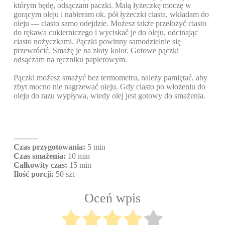
którym będę, odsączam paczki. Małą łyżeczkę moczę w
gorącym oleju i nabieram ok. pół łyżeczki ciasta, wkładam do
oleju — ciasto samo odejdzie. Możesz także przełożyć ciasto
do rękawa cukierniczego i wyciskać je do oleju, odcinając
ciasto nożyczkami. Pączki powinny samodzielnie się
przewrócić. Smażę je na złoty kolor. Gotowe pączki
odsączam na ręczniku papierowym.
Pączki możesz smażyć bez termometru, należy pamiętać, aby
zbyt mocno nie nagrzewać oleju. Gdy ciasto po włożeniu do
oleju do razu wypływa, wtedy olej jest gotowy do smażenia.
———
Czas przygotowania:
5 min
Czas smażenia:
10 min
Całkowity czas:
15 min
Ilość porcji:
50 szt
Oceń wpis