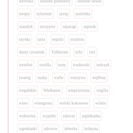
surówka
suszone pomidory
suszone śliwki
święta
sylwester
syrop
szarlotka
szaszłyk
szczypior
szparagi
szpinak
szynka
tarta
tequila
tiramisu
tłusty czwartek
Toblerone
tofu
tort
tortelini
tortilla
tosty
truskawki
tuńczyk
twaróg
uszka
wafle
warzywa
wędlina
wegańskie
Wielkanoc
wieprzowina
wigilia
wino
winogrona
wiórki kokosowe
wiśnie
wołowina
wypieki
zakwas
zapiekanka
zapiekanki
zdrowie
żeberka
żelatyna