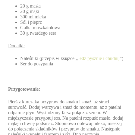
20 g masła
20 g mąki
300 ml mleka
Sól i pieprz
Gałka muszkatołowa
30 g twardego sera
Dodatki:
Naleśniki (przepis w książce „
Jedz pysznie i chudnij
”)
Ser do posypania
Przygotowanie:
Pierś z kurczaka przypraw do smaku i smaż, aż straci
surowość. Dodaj warzywa i smaż do momentu, aż z patelni
odparuje płyn. Wystudzony farsz połącz z serem. W
międzyczasie przygotuj sos. Na patelni rozpuść masło, dodaj
mąkę i chwilę podsmaż. Stopniowo dolewaj mleko, mieszaj
do połączenia składników i przypraw do smaku. Następnie
naleśniki wypełnij farszem i złóż. Dno naczynia