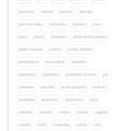
pieczywo
piernik
pierniki
pierogi
pierś kurczaka
pietruszka
pistacje
piwo
pizza
placki
placuszki
płatki kukurydziane
płatki owsiane
polewa
polska kuchnia
pomarańcza
pomarańcze
pomidor
pomidorki
pomidory
pomidory krojone
por
potrawka
powidła
proste przepisy
przecier
przekąska
przetwory
przyprawy
pyzy
rabarbar
racuchy
resztki
ricotta
rogaliki
roladki
rosół
roszponka
rukola
ryba