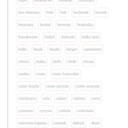
bigos
biszkopciki
biszkopt
biszkopty
bita śmietana
bitki
bób
bochenek
boczek
botwinka
brokuł
brownie
brukselka
brzoskwinie
budyń
bułeczki
bułka tarta
bułki
burak
buraki
burger
camembert
cebula
chałka
chilli
chleb
chrzan
ciastka
ciasto
ciasto francuskie
ciasto kruche
ciasto parzone
ciasto ucierane
ciecierzyca
cola
cukier
cukinia
curry
cynamon
cytryna
czebula
czekolada
czerwona kapusta
czosnek
daktyle
deser