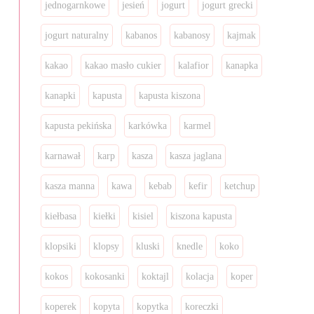
jednogarnkowe
jesień
jogurt
jogurt grecki
jogurt naturalny
kabanos
kabanosy
kajmak
kakao
kakao masło cukier
kalafior
kanapka
kanapki
kapusta
kapusta kiszona
kapusta pekińska
karkówka
karmel
karnawał
karp
kasza
kasza jaglana
kasza manna
kawa
kebab
kefir
ketchup
kiełbasa
kiełki
kisiel
kiszona kapusta
klopsiki
klopsy
kluski
knedle
koko
kokos
kokosanki
koktajl
kolacja
koper
koperek
kopyta
kopytka
koreczki