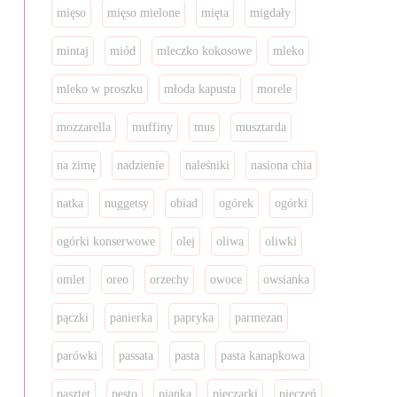
mięso
mięso mielone
mięta
migdały
mintaj
miód
mleczko kokosowe
mleko
mleko w proszku
młoda kapusta
morele
mozzarella
muffiny
mus
musztarda
na zimę
nadzienie
naleśniki
nasiona chia
natka
nuggetsy
obiad
ogórek
ogórki
ogórki konserwowe
olej
oliwa
oliwki
omlet
oreo
orzechy
owoce
owsianka
pączki
panierka
papryka
parmezan
parówki
passata
pasta
pasta kanapkowa
pasztet
pesto
pianka
pieczarki
pieczeń