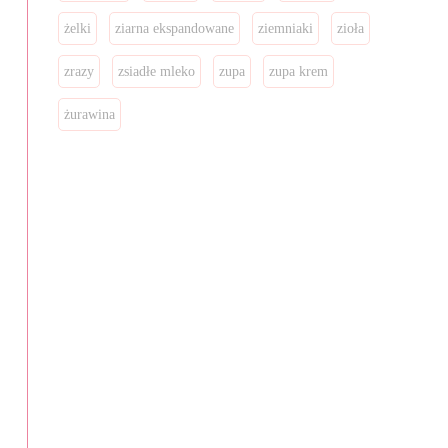
żelki
ziarna ekspandowane
ziemniaki
zioła
zrazy
zsiadłe mleko
zupa
zupa krem
żurawina