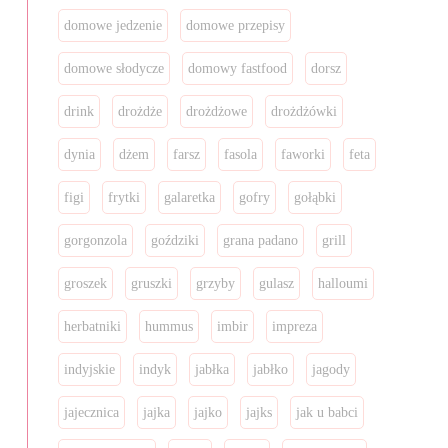
domowe jedzenie
domowe przepisy
domowe słodycze
domowy fastfood
dorsz
drink
drożdże
drożdżowe
drożdżówki
dynia
dżem
farsz
fasola
faworki
feta
figi
frytki
galaretka
gofry
gołąbki
gorgonzola
goździki
grana padano
grill
groszek
gruszki
grzyby
gulasz
halloumi
herbatniki
hummus
imbir
impreza
indyjskie
indyk
jabłka
jabłko
jagody
jajecznica
jajka
jajko
jajks
jak u babci