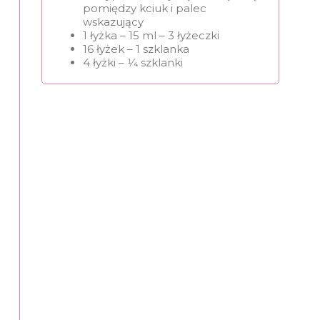
pomiędzy kciuk i palec
wskazujący
1 łyżka – 15 ml – 3 łyżeczki
16 łyżek – 1 szklanka
4 łyżki – 1⁄4 szklanki