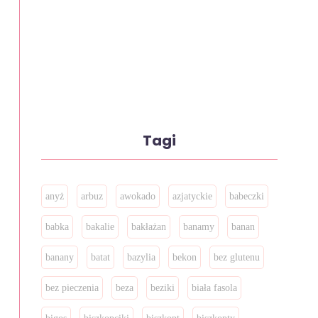
Tagi
anyż
arbuz
awokado
azjatyckie
babeczki
babka
bakalie
bakłażan
banamy
banan
banany
batat
bazylia
bekon
bez glutenu
bez pieczenia
beza
beziki
biała fasola