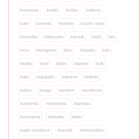
korniszony
kotelty
kotlety
krakersy
krem
krewetki
krokiety
kruche ciasto
kruszonka
kukurydza
kurczak
kurki
lato
leczo
lemingtony
likier
limonka
lody
łopatka
łosoś
lukier
majonez
mak
mąka
mąkajajka
makaron
makrela
maliny
mango
marchew
marchewka
marchewki
marmolada
marynata
mascarpone
maślanka
masło
masło orzechowe
mazurek
meksykańskie