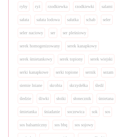
ryby
ryż
rzodkiewka
rzodkiewki
salami
sałata
sałata lodowa
sałatka
schab
seler
seler naciowy
ser
ser pleśniowy
serek homogenizowany
serek kanapkowy
serek śmietankowy
serek topiony
serek wiejski
serki kanapkowe
serki topione
sernik
sezam
siemie lniane
skrobia
skrzydełka
śledź
śledzie
śliwki
słoiki
słonecznik
śmietana
śmietanka
śniadanie
soczewica
sok
sos
sos balsamiczny
sos bbq
sos sojowy