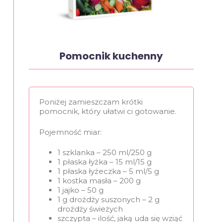
Pomocnik kuchenny
Poniżej zamieszczam krótki
pomocnik, który ułatwi ci gotowanie.
Pojemność miar:
1 szklanka – 250 ml/250 g
1 płaska łyżka – 15 ml/15 g
1 płaska łyżeczka – 5 ml/5 g
1 kostka masła – 200 g
1 jajko – 50 g
1 g drożdży suszonych – 2 g
drożdży świeżych
szczypta – ilość, jaką uda się wziąć