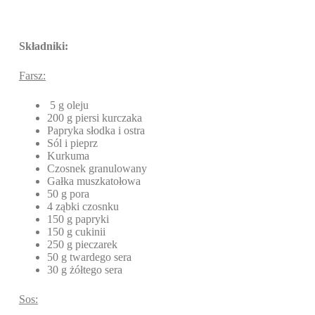
Składniki:
Farsz:
5 g oleju
200 g piersi kurczaka
Papryka słodka i ostra
Sól i pieprz
Kurkuma
Czosnek granulowany
Gałka muszkatołowa
50 g pora
4 ząbki czosnku
150 g papryki
150 g cukinii
250 g pieczarek
50 g twardego sera
30 g żółtego sera
Sos: