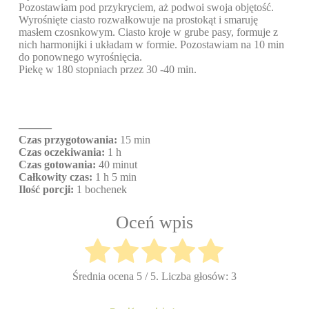
Pozostawiam pod przykryciem, aż podwoi swoja objętość.
Wyrośnięte ciasto rozwałkowuje na prostokąt i smaruję
masłem czosnkowym. Ciasto kroje w grube pasy, formuje z
nich harmonijki i układam w formie. Pozostawiam na 10 min
do ponownego wyrośnięcia.
Piekę w 180 stopniach przez 30 -40 min.
———
Czas przygotowania:
15 min
Czas oczekiwania:
1 h
Czas gotowania:
40 minut
Całkowity czas:
1 h 5 min
Ilość porcji:
1 bochenek
Oceń wpis
Średnia ocena
5
/ 5. Liczba głosów:
3