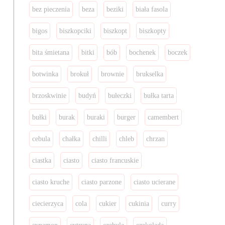
bez pieczenia
beza
beziki
biała fasola
bigos
biszkopciki
biszkopt
biszkopty
bita śmietana
bitki
bób
bochenek
boczek
botwinka
brokuł
brownie
brukselka
brzoskwinie
budyń
bułeczki
bułka tarta
bułki
burak
buraki
burger
camembert
cebula
chałka
chilli
chleb
chrzan
ciastka
ciasto
ciasto francuskie
ciasto kruche
ciasto parzone
ciasto ucierane
ciecierzyca
cola
cukier
cukinia
curry