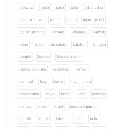
jajecznica
jajka
jajko
jajks
jak u babci
jednogarnkowe
jesień
jogurt
jogurt grecki
jogurt naturalny
kabanos
kabanosy
kajmak
kakao
kakao masło cukier
kalafior
kanapka
kanapki
kapusta
kapusta kiszona
kapusta pekińska
karkówka
karmel
karnawał
karp
kasza
kasza jaglana
kasza manna
kawa
kebab
kefir
ketchup
kiełbasa
kiełki
kisiel
kiszona kapusta
klopsiki
klopsy
kluski
knedle
koko