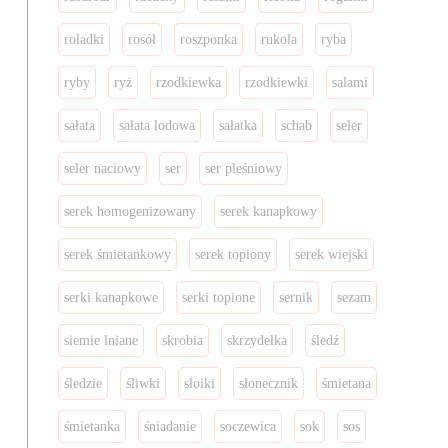
roladki
rosół
roszponka
rukola
ryba
ryby
ryż
rzodkiewka
rzodkiewki
salami
sałata
sałata lodowa
sałatka
schab
seler
seler naciowy
ser
ser pleśniowy
serek homogenizowany
serek kanapkowy
serek śmietankowy
serek topiony
serek wiejski
serki kanapkowe
serki topione
sernik
sezam
siemie lniane
skrobia
skrzydełka
śledź
śledzie
śliwki
słoiki
słonecznik
śmietana
śmietanka
śniadanie
soczewica
sok
sos