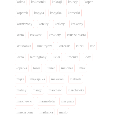
kokos
kokosanki
koktajl
kolacja
koper
koperek
kopyta
kopytka
koreczki
korniszony
kotelty
kotlety
krakersy
krem
krewetki
krokiety
kruche ciasto
kruszonka
kukurydza
kurczak
kurki
lato
leczo
lemingtony
likier
limonka
lody
łopatka
łosoś
lukier
majonez
mak
mąka
mąkajajka
makaron
makrela
maliny
mango
marchew
marchewka
marchewki
marmolada
marynata
mascarpone
maślanka
masło