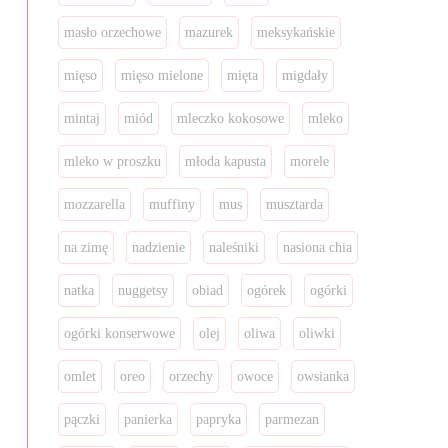
masło orzechowe
mazurek
meksykańskie
mięso
mięso mielone
mięta
migdały
mintaj
miód
mleczko kokosowe
mleko
mleko w proszku
młoda kapusta
morele
mozzarella
muffiny
mus
musztarda
na zimę
nadzienie
naleśniki
nasiona chia
natka
nuggetsy
obiad
ogórek
ogórki
ogórki konserwowe
olej
oliwa
oliwki
omlet
oreo
orzechy
owoce
owsianka
pączki
panierka
papryka
parmezan