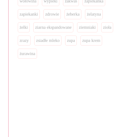
wołowina
wypieki
zakwas
zapiekanka
zapiekanki
zdrowie
żeberka
żelatyna
żelki
ziarna ekspandowane
ziemniaki
zioła
zrazy
zsiadłe mleko
zupa
zupa krem
żurawina