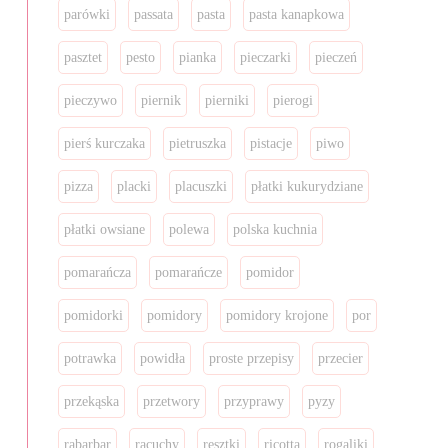
parówki
passata
pasta
pasta kanapkowa
pasztet
pesto
pianka
pieczarki
pieczeń
pieczywo
piernik
pierniki
pierogi
pierś kurczaka
pietruszka
pistacje
piwo
pizza
placki
placuszki
płatki kukurydziane
płatki owsiane
polewa
polska kuchnia
pomarańcza
pomarańcze
pomidor
pomidorki
pomidory
pomidory krojone
por
potrawka
powidła
proste przepisy
przecier
przekąska
przetwory
przyprawy
pyzy
rabarbar
racuchy
resztki
ricotta
rogaliki