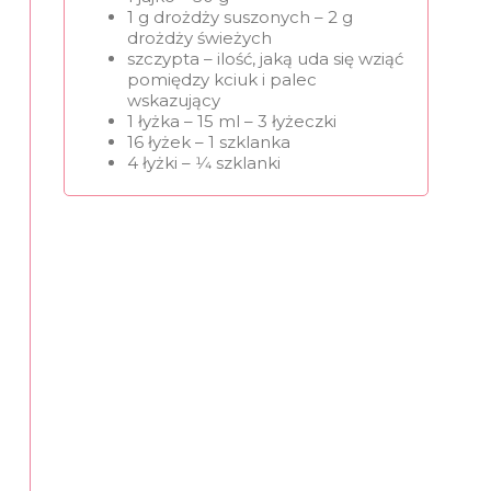
1 g drożdży suszonych – 2 g
drożdży świeżych
szczypta – ilość, jaką uda się wziąć
pomiędzy kciuk i palec
wskazujący
1 łyżka – 15 ml – 3 łyżeczki
16 łyżek – 1 szklanka
4 łyżki – 1⁄4 szklanki