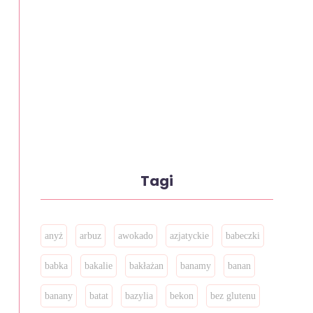
Tagi
anyż
arbuz
awokado
azjatyckie
babeczki
babka
bakalie
bakłażan
banamy
banan
banany
batat
bazylia
bekon
bez glutenu