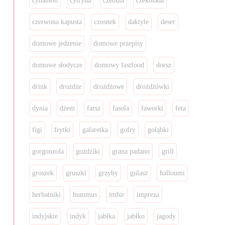
cynamon
cytryna
czebula
czekolada
czerwona kapusta
czosnek
daktyle
deser
domowe jedzenie
domowe przepisy
domowe słodycze
domowy fastfood
dorsz
drink
drożdże
drożdżowe
drożdżówki
dynia
dżem
farsz
fasola
faworki
feta
figi
frytki
galaretka
gofry
gołąbki
gorgonzola
goździki
grana padano
grill
groszek
gruszki
grzyby
gulasz
halloumi
herbatniki
hummus
imbir
impreza
indyjskie
indyk
jabłka
jabłko
jagody