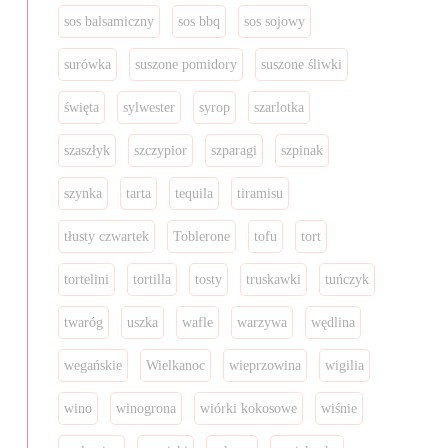
sos balsamiczny
sos bbq
sos sojowy
surówka
suszone pomidory
suszone śliwki
święta
sylwester
syrop
szarlotka
szaszłyk
szczypior
szparagi
szpinak
szynka
tarta
tequila
tiramisu
tłusty czwartek
Toblerone
tofu
tort
tortelini
tortilla
tosty
truskawki
tuńczyk
twaróg
uszka
wafle
warzywa
wędlina
wegańskie
Wielkanoc
wieprzowina
wigilia
wino
winogrona
wiórki kokosowe
wiśnie