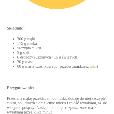
Składniki:
300 g mąki
175 g mleka
szczypta cukru
5 g soli
6 drożdży suszonych / 15 g świeżych
30 g masła
60 g masła czosnkowego (przepis znajdziesz
tutaj
)
Przygotowanie:
Przesianą mąkę przekładam do miski, dodaję do niej szczyptę
cukru, sól, drożdże oraz letnie mleko i całość wyrabiam, aż się
wstępnie połączy. Następnie dodaje rozpuszczone masło i
wyrabiam przez kilka minut.